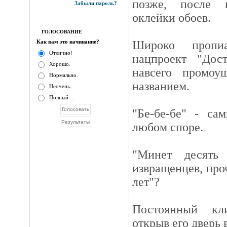
позже, после п
Забыли пароль?
оклейки обоев.
ГОЛОСОВАНИЕ
Как вам это начинание?
Широко пропи
Отлично!
нацпроект "Дос
Хорошо.
навсего промо
Нормально.
названием.
Неочень.
Полный ...
"Бе-бе-бе" - са
любом споре.
"Минет десять
извращенцев, про
лет"?
Постоянный кл
открыв его дверь 