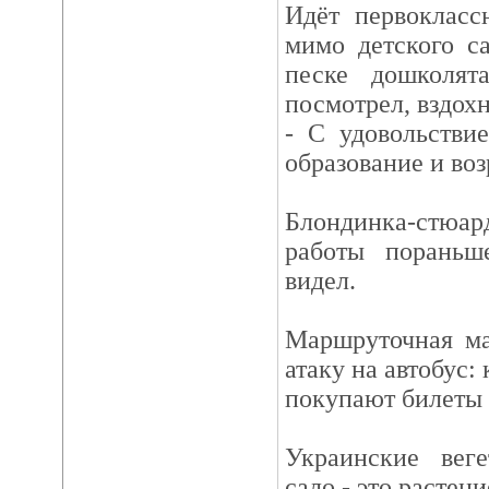
Идёт первокласс
мимо детского с
песке дошколя
посмотрел, вздохн
- С удовольстви
образование и воз
Блондинка-стю
работы пораньш
видел.
Маршруточная ма
атаку на автобус:
покупают билеты 
Украинские веге
сало - это растени