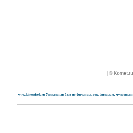
| © Kornet.r
www.kinospisok.ru Уникальная база по фильмам, док. фильмам, мультикам 