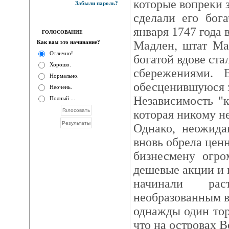
которые вопреки 
Забыли пароль?
сделали его бог
января 1747 года 
ГОЛОСОВАНИЕ
Как вам это начинание?
Мадлен, штат Ма
Отлично!
богатой вдове ста
Хорошо.
сбережениями. 
Нормально.
обесценившуюся з
Неочень.
Независимость "
Полный ...
которая никому н
Однако, неожида
вновь обрела цен
бизнесмену огро
дешевые акции и 
начинали р
необразованным в
однажды один тор
что на островах 