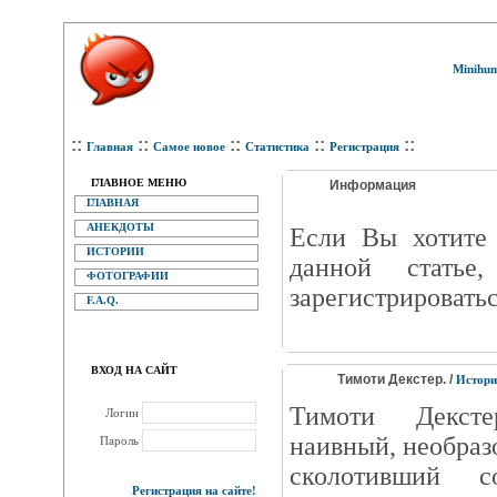
Minihum
::
::
::
::
::
Главная
Самое новое
Статистика
Регистрация
ГЛАВНОЕ МЕНЮ
Информация
ГЛАВНАЯ
АНЕКДОТЫ
Eсли Вы хотите 
ИСТОРИИ
данной статье
ФОТОГРАФИИ
зарегистрироватьс
F.A.Q.
ВХОД НА САЙТ
Тимоти Декстер. /
Истори
Тимоти Декст
Логин
наивный, необраз
Пароль
сколотивший с
Регистрация на сайте!