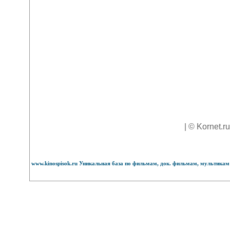
| © Kornet.r
www.kinospisok.ru Уникальная база по фильмам, док. фильмам, мультикам 