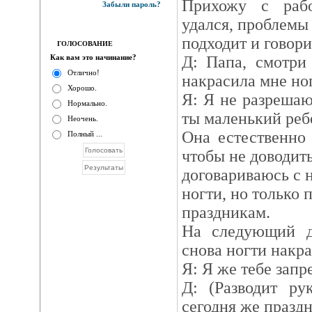
Прихожу с раб
Забыли пароль?
удался, проблемы 
подходит и говори
ГОЛОСОВАНИЕ
Как вам это начинание?
Д: Папа, смотри
Отлично!
накрасила мне но
Хорошо.
Я: Я не разрешаю
Нормально.
ты маленький реб
Неочень.
Она естественно 
Полный ...
чтобы не доводить
договариваюсь с н
ногти, но только 
праздникам.
На следующий д
снова ногти накр
Я: Я же тебе запр
Д: (Разводит ру
сегодня же празд