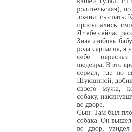
кашей, гуляли с Г
родительская), по
ложились спать. 
просыпались, смо
Я тебе сейчас рас
Зная любовь баб
рода сериалов, я 
себе пересказ
шедевра. В это вр
сериал, где по 
Шукшиной, добив
своего мужа, к
собаку, накинувш
во дворе.
Сын: Там был плох
собака. Он вышел 
во двор, увидел