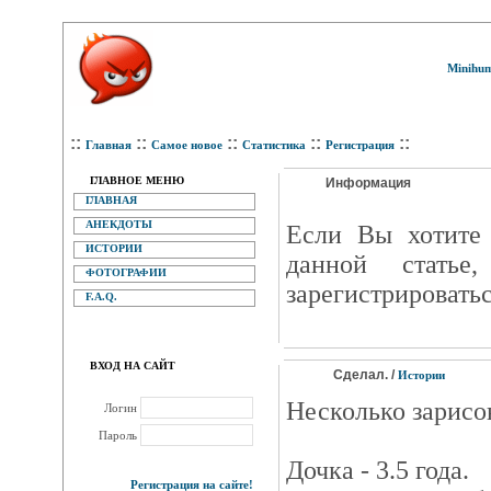
Minihum
::
::
::
::
::
Главная
Самое новое
Статистика
Регистрация
ГЛАВНОЕ МЕНЮ
Информация
ГЛАВНАЯ
АНЕКДОТЫ
Eсли Вы хотите 
ИСТОРИИ
данной статье
ФОТОГРАФИИ
зарегистрироватьс
F.A.Q.
ВХОД НА САЙТ
Сделал. /
Истории
Несколько зарисо
Логин
Пароль
Дочка - 3.5 года.
Регистрация на сайте!