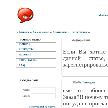
Minihum
::
::
::
::
::
Главная
Самое новое
Статистика
Регистрация
ГЛАВНОЕ МЕНЮ
Информация
ГЛАВНАЯ
АНЕКДОТЫ
Eсли Вы хотите 
ИСТОРИИ
данной статье
ФОТОГРАФИИ
зарегистрироватьс
F.A.Q.
ВХОД НА САЙТ
Шуба. /
Анекдоты
смс от абонент
Логин
Заааай!! почему 
Пароль
никуда не пригл
Регистрация на сайте!