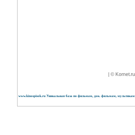
| © Kornet.r
www.kinospisok.ru Уникальная база по фильмам, док. фильмам, мультикам 