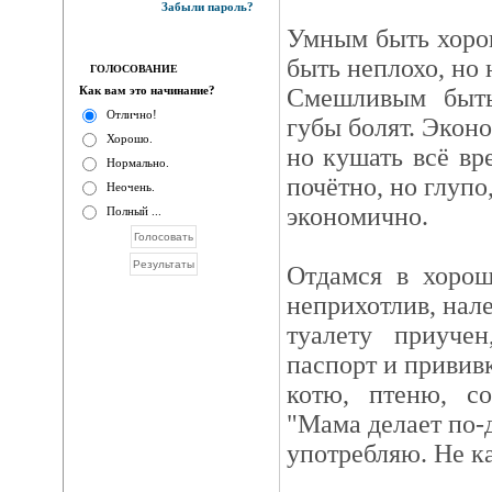
Забыли пароль?
Умным быть хоро
быть неплохо, но 
ГОЛОСОВАНИЕ
Как вам это начинание?
Смешливым быть
Отлично!
губы болят. Экон
Хорошо.
но кушать всё вр
Нормально.
почётно, но глупо
Неочень.
экономично.
Полный ...
Отдамся в хорош
неприхотлив, нале
туалету приучен
паспорт и привив
котю, птеню, с
"Мама делает по-
употребляю. Не к