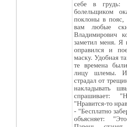
себе в грудь:
болельщиком ока
поклоны в пояс,
вам любые ски
Владимирович к
заметил меня. Я 
оправился и пое
маску. Удобная та
те времена был
лицу шлемы. И
страдал от трещи
накладывать шв
спрашивает: "
"Нравится-то нрав
- "Бесплатно забе
объясняет: "Эт
Парень станет