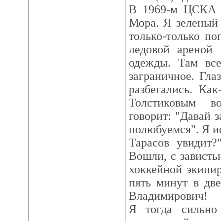
В 1969-м ЦСКА п
Мора. Я зеленый
только-только по
ледовой ареной 
одежды. Там все
заграничное. Гла
разбегались. Ка
Толстиковым в
говорит: "Давай з
полюбуемся". Я ис
Тарасов увидит?
Вошли, с зависть
хоккейной экипир
пять минут в дв
Владимирович!
Я тогда cильно 