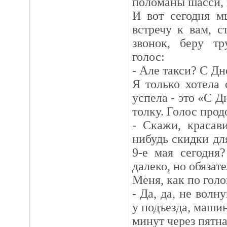
поломаны шасси,
И вот сегодня м
встречу к вам, с
звонок, беру тр
голос:
- Але такси? С Д
Я только хотела 
успела - это «С 
толку. Голос про
- Скажи, красав
нибудь скидки дл
9-е мая сегодня
далеко, но обяза
Меня, как по голо
- Да, да, не волн
у подъезда, машин
минут через пятна