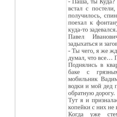
- Паша, ты Куда? 
встал с постели
получилось, спин
поехал к фонтан
куда-то задевался.
Павел Иванови
задыхаться и заго
- Ты чего, я же ж
думал, что все… П
Поднялись в ква
баке с грязны
мобильник Вадим
водки и мой дед 
обратную дорогу.
Тут я и признала
копейки с них не 
Когда уже стем