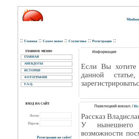
Minihum
::
::
::
::
::
Главная
Самое новое
Статистика
Регистрация
ГЛАВНОЕ МЕНЮ
Информация
ГЛАВНАЯ
АНЕКДОТЫ
Eсли Вы хотите 
ИСТОРИИ
данной статье
ФОТОГРАФИИ
зарегистрироватьс
F.A.Q.
ВХОД НА САЙТ
Павелецкий вокзал. /
Ис
Рассказ Владисла
Логин
У нынешнего 
Пароль
возможности пос
Регистрация на сайте!