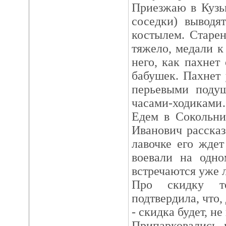
Приезжаю в Кузь
соседки) выводя
костылем. Старе
тяжело, медали к
него, как пахнет
бабушек. Пахнет
перьевыми поду
часами-ходикам
Едем в Сокольни
Иванович рассказ
лавочке его жде
воевали на одн
встречаются уже л
Про скидку т
подтвердила, что,
- скидка будет, 
Припарковались 