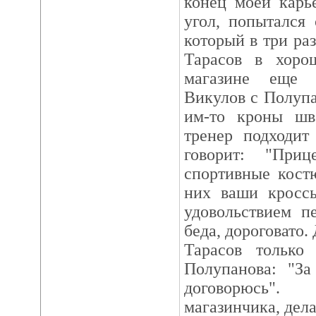
конец моей кар
угол, попытался 
который в три раз
Тарасов в хоро
магазине еще 
Викулов с Полуп
им-то кроны шв
тренер подходит
говорит: "При
спортивные кост
них ваши кросс
удовольствием п
беда, дороговато.
Тарасов только
Полупанова: "За
договорюсь".
магазинчика, дел