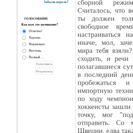
сборной режи
Забыли пароль?
Считалось, что 
ты должен толь
ГОЛОСОВАНИЕ
Как вам это начинание?
свободное вре
Отлично!
настраиваться н
Хорошо.
иначе, мол, зач
Нормально.
мира тебя взяли
Неочень.
сходить, и речи
Полный ...
полагавшиеся су
в последний ден
пробежаться и
импортную техни
по ходу чемпион
хоккеисты зашли
точку, мог "по
отправить. Со 
Швеции, едва така