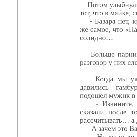
Потом улыбнулис
тот, что в майке, с
- Базара нет, кр
же самое, что «Па
солидно…
Больше парни не
разговор у них сл
Когда мы уже 
давились гамбу
подошел мужик в 
- Извините, а
сказали после т
рассчитывать… а
- А зачем это В
- Ну мало ли, 