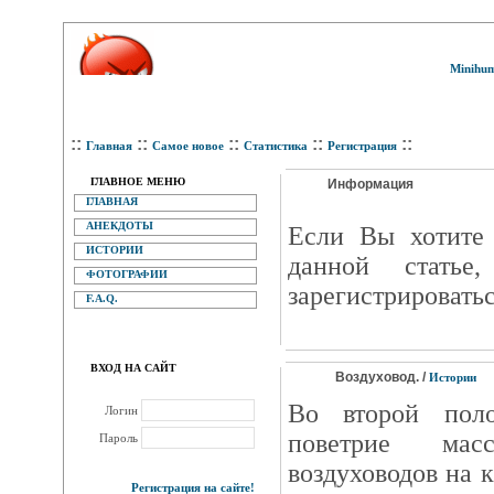
Minihum
::
::
::
::
::
Главная
Самое новое
Статистика
Регистрация
ГЛАВНОЕ МЕНЮ
Информация
ГЛАВНАЯ
АНЕКДОТЫ
Eсли Вы хотите 
ИСТОРИИ
данной статье
ФОТОГРАФИИ
зарегистрироватьс
F.A.Q.
ВХОД НА САЙТ
Воздуховод. /
Истории
Во второй пол
Логин
поветрие мас
Пароль
воздуховодов на 
Регистрация на сайте!