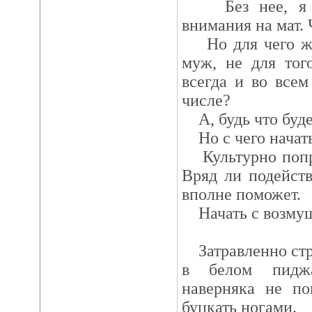
Без нее, я бы
внимания на мат. 
Но для чего же
муж, не для тог
всегда и во всем
числе?
А, будь что будет
Но с чего начат
Культурно попро
Вряд ли подейств
вполне поможет.
Начать с возмуще
Затравленно стр
в белом пиджа
наверняка не по
буцкать ногами.