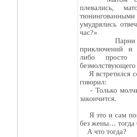
плевались, ма
тюнингованными 
умудрялись отве
час?»
Парни прос
приключений и х
либо просто о
безмолствующего 
Я встретился со
говорил:
- Только молчи,
закончится.
Я это и сам пон
без жены… тогда
А что тогда?