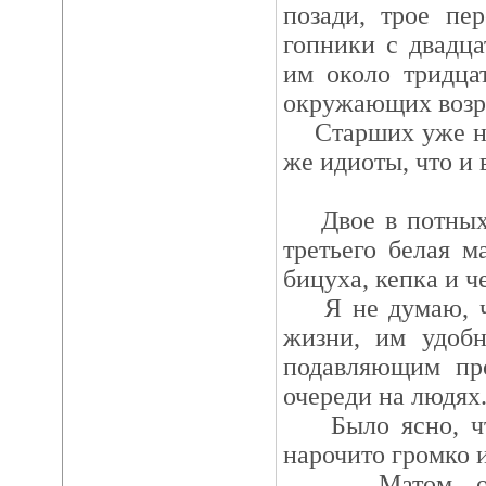
позади, трое пе
гопники с двадц
им около тридца
окружающих возр
Старших уже не 
же идиоты, что и
Двое в потных 
третьего белая м
бицуха, кепка и ч
Я не думаю, чт
жизни, им удобн
подавляющим про
очереди на людях
Было ясно, что
нарочито громко и
Матом обсуж