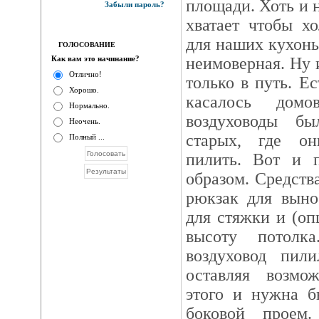
площади. Хоть и 
Забыли пароль?
хватает чтобы хо
для наших кухонь
ГОЛОСОВАНИЕ
Как вам это начинание?
неимоверная. Ну 
Отлично!
только в путь. Е
Хорошо.
касалось дом
Нормально.
воздуховоды б
Неочень.
старых, где он
Полный ...
пилить. Вот и 
образом. Средства
рюкзак для выно
для стяжки и (о
высоту потолк
воздуховод пили
оставляя возмо
этого и нужна б
боковой проем