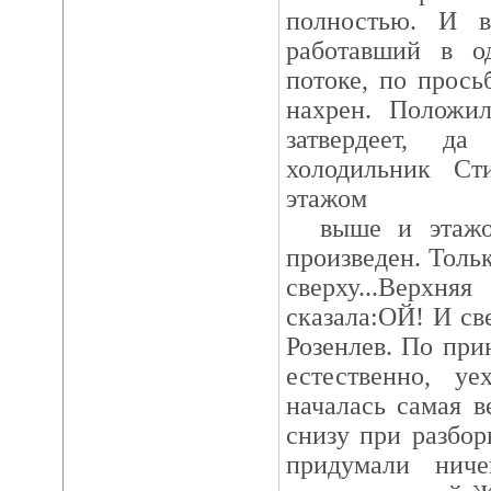
полностью. И в
работавший в о
потоке, по прось
нахрен. Положил
затвердеет, д
холодильник Ст
этажом
выше и этажом
произведен. Тольк
сверху...Верх
сказала:ОЙ! И св
Розенлев. По при
естественно, уе
началась самая в
снизу при разбор
придумали ниче