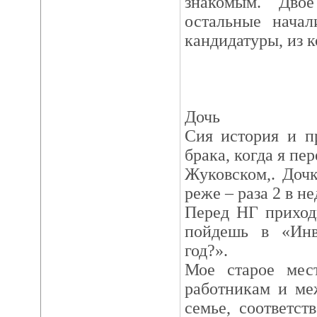
знакомым. Двое
остальные начал
кандидатуры, из ко
Дочь
Сия история и п
брака, когда я пе
Жуковском,. Доч
реже – раза 2 в не
Перед НГ приход
пойдешь в «Инв
год?».
Мое старое мес
работникам и ме
семье, соответс