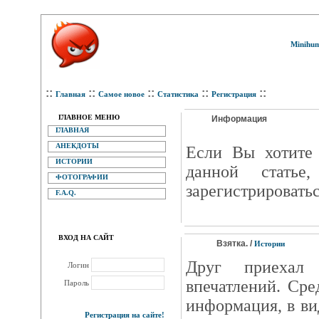
Minihum
::
::
::
::
::
Главная
Самое новое
Статистика
Регистрация
ГЛАВНОЕ МЕНЮ
Информация
ГЛАВНАЯ
АНЕКДОТЫ
Eсли Вы хотите 
ИСТОРИИ
данной статье
ФОТОГРАФИИ
зарегистрироватьс
F.A.Q.
ВХОД НА САЙТ
Взятка. /
Истории
Друг приехал
Логин
впечатлений. Сре
Пароль
информация, в ви
Регистрация на сайте!