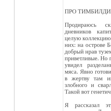
ПРО ТИМБИЛДИ
Продираюсь ск
дневников капи
целую коллекцию 
них: на острове 
добрый нрав тузе
приветливые. Но 
увидел раздела
мяса. Явно готов
в жертву там и
злобного и свар
Такой вот генетич
Я рассказал э