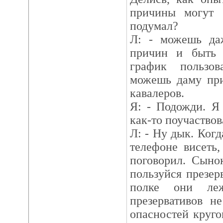
причины могут 
подумал?
Л: - можешь да
причин и быть 
график пользо
можешь даму при
кавалеров.
Я: - Подожди. Я
как-то поучаствов
Л: - Ну дык. Когд
телефоне висеть
поговорил. Сынок
пользуйся презер
полке они леж
презервативов н
опасностей круго