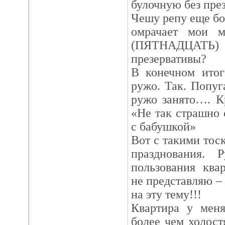
булочную без през
Чешу репу еще бо
омрачает мои м
(ПЯТНАДЦАТ
презервативы?
В конечном итог
ружо. Так. Попуг
ружо занято…. К
«Не так страшно 
с бабушкой»
Вот с такими тос
празднования. 
пользования ква
не представляю – 
на эту тему!!!
Квартира у мен
более чем холост