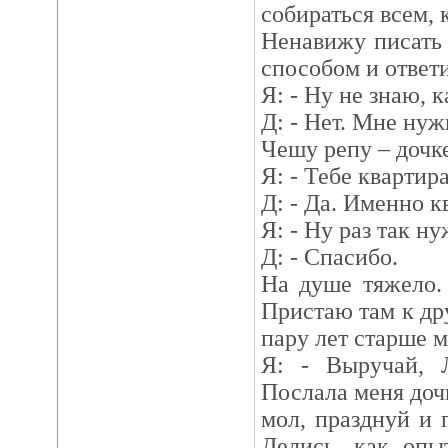
собираться всем, 
Ненавижу писать 
способом и ответи
Я: - Ну не знаю, к
Д: - Нет. Мне нуж
Чешу репу – дочке
Я: - Тебе квартир
Д: - Да. Именно к
Я: - Ну раз так н
Д: - Спасибо.
На душе тяжело.
Пристаю там к дру
пару лет старше м
Я: - Выручай, 
Послала меня дочк
мол, празднуй и 
Делись, как опы