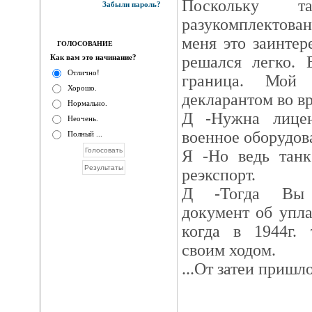
Поскольку т
Забыли пароль?
разукомплектова
меня это заинтер
ГОЛОСОВАНИЕ
Как вам это начинание?
решался легко. 
Отлично!
граница. Мой
Хорошо.
декларантом во в
Нормально.
Д -Нужна лице
Неочень.
военное оборудов
Полный ...
Я -Но ведь танк
реэкспорт.
Д -Тогда Вы 
документ об упл
когда в 1944г. 
своим ходом.
...От затеи пришло