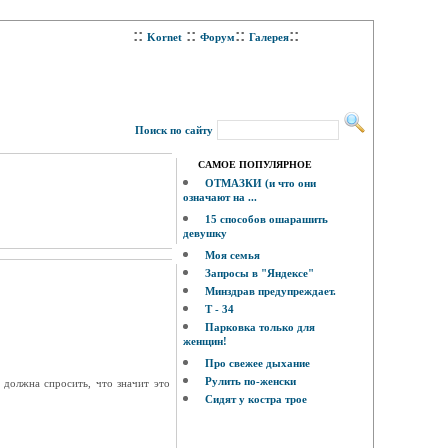
::
::
::
::
Kornet
Форум
Галерея
Поиск по сайту
САМОЕ ПОПУЛЯРНОЕ
ОТМАЗКИ (и что они
означают на ...
15 способов ошарашить
девушку
Моя семья
Запросы в "Яндексе"
Минздрав предупреждает.
Т - 34
Парковка только для
женщин!
Про свежее дыхание
Рулить по-женски
 должна спросить, что значит это
Сидят у костра трое