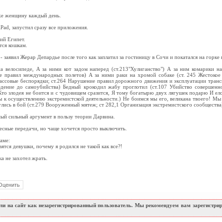
 же женщину каждый день.
Pad, запустил сразу все приложения.
ий Египет.
тся кошкам.
- заявил Жерар Депардье после того как заплатил за гостиницу в Сочи и покатался на горке
на велосипеде, А за ними кот задом наперед (ст.213"Хулиганство") А за ним комарики н
ие правил международных полетов) А за ними раки на хромой собаке (ст. 245 Жестоко
ассовые беспорядки; ст.264 Нарушение правил дорожного движения и эксплуатации транс
едение до самоубийства) Бедный крокодил жабу проглотил (ст.107 Убийство совершенно
Кто злодея не боится и с чудовищем сразится, Я тому богатырю двух лягушек подарю И е
ы к осуществлению экстремистской деятельности.) Не боимся мы его, великана твоего! М
улись в бой (ст.279 Вооруженный мятеж; ст 282,1 Организация экстремистского сообщества
ый сильный аргумент в пользу теории Дарвина.
есные передачи, но чаще хочется просто выключить.
аме:
ятся девушки, почему я родился не такой как все?!
ка не захотел жрать.
и на сайт как незарегистрированный пользователь. Мы рекомендуем вам зарегистриро