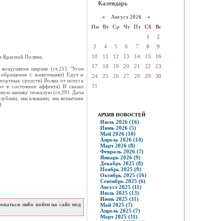
Календарь
«
Август 2026
»
Пн
Вт
Ср
Чт
Пт
Сб
Вс
1
2
3
4
5
6
7
8
9
10
11
12
13
14
15
16
 в Красной Поляне.
17
18
19
20
21
22
23
а воздушном шарике (ст.211 "Угон
е обращение с животными) Едут и
24
25
26
27
28
29
30
портных средств) Волки от испуга
31
е в состоянии аффекта) И сказал
ловую шишку пожалую (ст.291 Дача
ы зубами, мы клыками, мы копытами
)
АРХИВ НОВОСТЕЙ
Июль 2026 (16)
Июнь 2026 (5)
Май 2026 (10)
Апрель 2026 (14)
Март 2026 (8)
Февраль 2026 (7)
Январь 2026 (9)
Декабрь 2025 (8)
Ноябрь 2025 (9)
Октябрь 2025 (16)
Сентябрь 2025 (6)
Август 2025 (11)
Июль 2025 (13)
Июнь 2025 (11)
ваться либо войти на сайт под
Май 2025 (7)
Апрель 2025 (7)
Март 2025 (11)