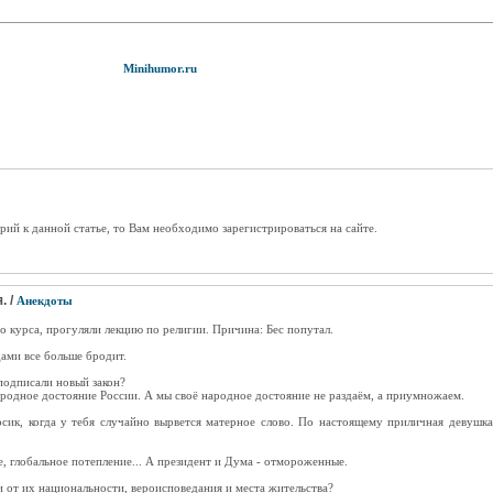
Minihumor.ru
рий к данной статье, то Вам необходимо зарегистрироваться на сайте.
. /
Анекдоты
о курса, прогуляли лекцию по религии. Причина: Бес попутал.
ами все больше бродит.
подписали новый закон?
ародное достояние России. А мы своё народное достояние не раздаём, а приумножаем.
ик, когда у тебя случайно вырвется матерное слово. По настоящему приличная девушка
е, глобальное потепление... А президент и Дума - отмороженные.
и от их национальности, вероисповедания и места жительства?