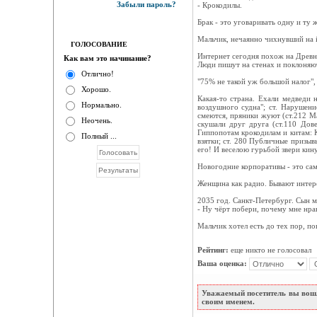
Забыли пароль?
- Крокодилы.
Брак - это уговаривать одну и ту
Мальчик, нечаянно чихнувший на i
ГОЛОСОВАНИЕ
Интернет сегодня похож на Древн
Как вам это начинание?
Люди пишут на стенах и поклоняю
Отлично!
"75% не такой уж большой налог", 
Хорошо.
Какая-то страна. Ехали медведи 
Нормально.
воздушного судна"; ст. Нарушен
смеются, пряники жуют (ст.212 М
Неочень.
скушали друг друга (ст.110 Дов
Гиппопотам крокодилам и китам: 
Полный ...
взятки; ст. 280 Публичные призыв
его! И веселою гурьбой звери кин
Новогодние корпоративы - это сам
Женщина как радио. Бывают интер
2035 год. Санкт-Петербург. Сын м
- Ну чёрт побери, почему мне нрав
Мальчик хотел есть до тех пор, по
Рейтинг:
еще никто не голосовал
Ваша оценка:
Уважаемый посетитель вы вошл
своим именем.