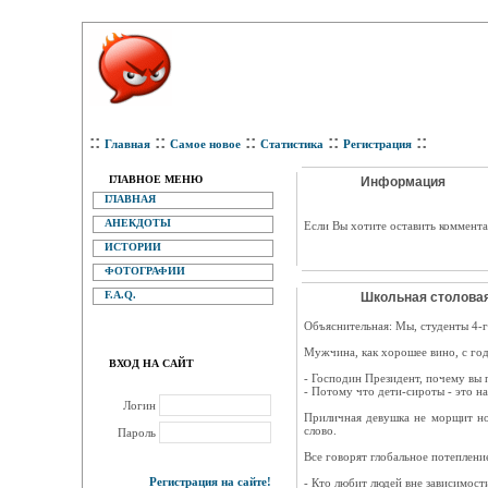
::
::
::
::
::
Главная
Самое новое
Статистика
Регистрация
ГЛАВНОЕ МЕНЮ
Информация
ГЛАВНАЯ
АНЕКДОТЫ
Eсли Вы хотите оставить коммента
ИСТОРИИ
ФОТОГРАФИИ
F.A.Q.
Школьная столовая
Объяснительная: Мы, студенты 4-г
Мужчина, как хорошее вино, с год
ВХОД НА САЙТ
- Господин Президент, почему вы 
- Потому что дети-сироты - это н
Логин
Приличная девушка не морщит нос
слово.
Пароль
Все говорят глобальное потеплени
Регистрация на сайте!
- Кто любит людей вне зависимост