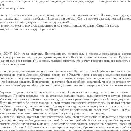
оделаешь, не понравился подарок… переворачивает лодку, аккуратно «надевает» её на себ
дом.
игевшего рыбака.
 и тут появляется эта зверюга, вроде скалится, но хвостом виляет. Я стою, как дурак,
а… лодку цап – и как и не было! Ни лодки, ни собаки! Стою с веслом уже как полный идиот,
ватности не особо уверен. Собака лодку украла!!!
я включить мозги, в кустах зашуршало и моя лодка пришла обратно. Сама. На ногах.
ик, я б точно к психиатру обратился».
р SONY 1984 года выпуска. Неисправность пустяковая, с поиском подходящих детале
, и внутри только иероглифы, кроме надписи «SONY» ни одной латинской буквы. Русские 
«зачем ему этот раритет?», хозяин, Алексей ответил, что хочет восстановить его в память об
попал к ним домой.
стью, в середине восьмидесятых это был нонсенс. После того, как Горбачёв немного опу
путёвка на тур в Японию. Стоило денег, но бОльшую часть расходов компенсировал пр
вился в страну восходящего солнца. Программа стандартная: подъём, завтрак, экскурс
 любоваться закатом. Естественно, в группе был особист, следящий, чтобы советские т
его какому-нибудь шпиёну. Как ни странно, именно особист заварил всю кашу с этими теле
бережье с целью пофотографировать рассвет. Проезжая по городу, кто-то из туристов
зорами. Поинтересовался, что за странный магазин такой, ведь намокнут в случае дождя
бъяснил, что это не магазин, это свалка, тут некоторым телевизорам уже больше двух ле
 Люди покупают себе новые модели, а свои старые приносят и ставят здесь, их потом пере
но было отменить, сославшись на облачную погоду, группа вернулась в отель и отпуст
е. Наши «Рубины» и «Темпы» по 20 лет работали пока моль не съест, тут 2 года – и уже 
еими руками «за», ему тоже хочется импортную игрушку, которую на род
в «Берёзке» только крупный член политбюро. Ключевой смысл истории не в этом. Особист
, а у нас на родине без документов такой багаж не пройдёт. В лучшем случае без справки
 членам семей начальства таможни. Если сейчас подделывать документы черевато, тогда б
хозяина той самой «Соньки» в голову пришла идея, одобренная всеми, включая особист
е на одной волне государственную станцию. По нашим деньгам эти приёмнички рубля дв