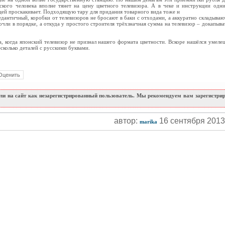
тского человека вполне тянет на цену цветного телевизора. А в чеке и инструкции од
ницей проскакивает. Подходящую тару для придания товарного вида тоже н
едантичный, коробки от телевизоров не бросают в баки с отходами, а аккуратно складываю
чли в порядке, а откуда у простого строителя трёхзначная сумма на телевизор – докапывать
ма, когда японский телевизор не признал нашего формата цветности. Вскоре нашёлся умел
есколько деталей с русскими буквами.
и на сайт как незарегистрированный пользователь. Мы рекомендуем вам зарегистриро
автор:
16 сентября 201
marika