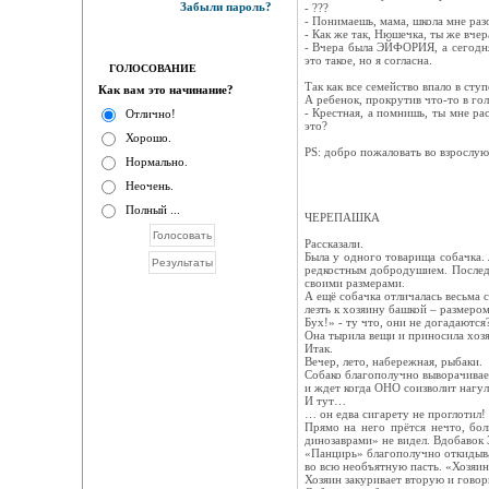
Забыли пароль?
- ???
- Понимаешь, мама, школа мне раз
- Как же так, Нюшечка, ты же вчер
- Вчера была ЭЙФОРИЯ, а сегодня 
это такое, но я согласна.
ГОЛОСОВАНИЕ
Так как все семейство впало в сту
Как вам это начинание?
А ребенок, прокрутив что-то в гол
- Крестная, а помнишь, ты мне ра
Отлично!
это?
Хорошо.
PS: добро пожаловать во взрослую 
Нормально.
Неочень.
Полный ...
ЧЕРЕПАШКА
Рассказали.
Была у одного товарища собачка. 
редкостным добродушием. Последне
своими размерами.
А ещё собачка отличалась весьма 
лезть к хозяину башкой – размеро
Бух!» - ту что, они не догадаютс
Она тырила вещи и приносила хозяе
Итак.
Вечер, лето, набережная, рыбаки.
Собако благополучно выворачивает
и ждет когда ОНО соизволит нагу
И тут…
… он едва сигарету не проглотил!
Прямо на него прётся нечто, бо
динозаврами» не видел. Вдобавок 
«Панцирь» благополучно откидывае
во всю необъятную пасть. «Хозяин,
Хозяин закуривает вторую и говор