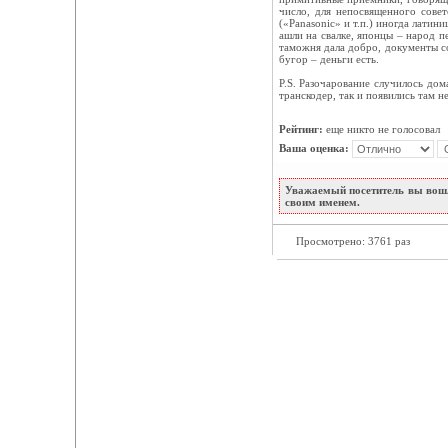
число, для непосвященного сове
(«Panasonic» и т.п.) иногда лати
ашли на свалке, японцы – народ п
таможня дала добро, документы со
бугор – деньги есть.
P.S. Разочарование случилось до
транскодер, так и появились там н
Рейтинг:
еще никто не голосовал
Ваша оценка:
Уважаемый посетитель вы вошл
своим именем.
Просмотрено: 3761 раз