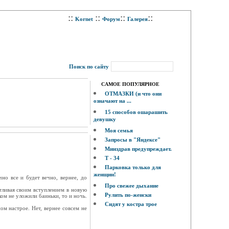
::
::
::
::
Kornet
Форум
Галерея
Поиск по сайту
САМОЕ ПОПУЛЯРНОЕ
ОТМАЗКИ (и что они
означают на ...
15 способов ошарашить
девушку
Моя семья
Запросы в "Яндексе"
Минздрав предупреждает.
Т - 34
Парковка только для
женщин!
но все и будет вечно, вернее, до
Про свежее дыхание
стливая своим вступлением в новую
Рулить по-женски
ком не уложили баиньки, то и ночь.
Сидят у костра трое
ом настрое. Нет, вернее совсем не