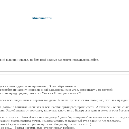
Minihumor.ru
рий к данной статье, то Вам необходимо зарегистрироваться на сайте.
даже слово дурочка не приемлемо, 3 сентября отожгла.
сентября приходит из школы и, забрасывая ранец в угол, вопрошает у родителей:
икто не предупредил, что эта хYйня на 10 лет растянется?!
осек всю ситуэйшен в первый же день. А наше дитятко свято поверило, что так празднич
на домой в бантиках-косичках и вся из себя прынцесса-прынцессой. А главное - очень сча
знь. Захлебываясь от восторга, тарахтела как трактор Беларусь и день и вечер и если бы сил
не приходится. Наша Анюта на следующий день "притащилась" из школы не в таком радужн
ихожей, молча помыла ручки, и молча уселась за кухонный стол даже не переодеваясь.
ама (+ куча всяких вопросов про кто обидел, про животик и т.п.).
хо всё... - болтая ногами, вяло отреагировал ребенок.