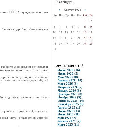
Календарь
«
Август 2026
»
полная ХЕРЬ. Я правда не знаю что
Пн
Вт
Ср
Чт
Пт
Сб
Вс
1
2
3
4
5
6
7
8
9
ся. Ты мне подробно объяснишь как
10
11
12
13
14
15
16
17
18
19
20
21
22
23
24
25
26
27
28
29
30
31
АРХИВ НОВОСТЕЙ
, габаритом со среднего медведя и
тельно нечаянно, да и то – только
Июль 2026 (16)
Июнь 2026 (5)
й приспичило гулять, но невежливо
Май 2026 (10)
моданом» об входную дверь. «Буух!
Апрель 2026 (14)
Март 2026 (8)
Февраль 2026 (7)
Январь 2026 (9)
Декабрь 2025 (8)
но садится на лавочку, закуривает
Ноябрь 2025 (9)
Октябрь 2025 (16)
Сентябрь 2025 (6)
Август 2025 (11)
 черепах он даже в «Прогулках с
Июль 2025 (13)
Июнь 2025 (11)
торная часть» с радостной улыбкой
Май 2025 (7)
Апрель 2025 (7)
Март 2025 (11)