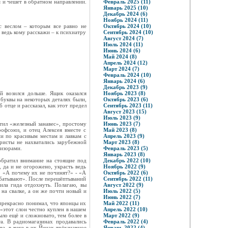
я и чешет в обратном направлении.
Февраль 2025 (11)
Январь 2025 (10)
Декабрь 2024 (6)
Ноябрь 2024 (11)
 с веслом – которым все равно не
Октябрь 2024 (10)
 ведь кому расскажи – к психиатру
Сентябрь 2024 (10)
Август 2024 (7)
Июль 2024 (11)
Июнь 2024 (6)
Май 2024 (8)
Апрель 2024 (12)
Март 2024 (7)
Февраль 2024 (10)
Январь 2024 (6)
Декабрь 2023 (9)
й возился дольше. Ящик оказался
Ноябрь 2023 (8)
буквы на некоторых деталях были,
Октябрь 2023 (6)
 отце и рассказал, как этот предел
Сентябрь 2023 (11)
Август 2023 (15)
Июль 2023 (9)
стил «железный занавес», простому
Июнь 2023 (7)
офсоюз, и отец Алексея вместе с
Май 2023 (8)
ии по красивым местам и лавкам с
Апрель 2023 (9)
уристы не нахватались зарубежной
Март 2023 (8)
визорами.
Февраль 2023 (5)
Январь 2023 (8)
 обратил внимание на стоящие под
Декабрь 2022 (10)
, да и не огорожено, украсть ведь
Ноябрь 2022 (9)
т. «А почему их не починят?» - «А
Октябрь 2022 (6)
рабатывают». После перешёптываний
Сентябрь 2022 (11)
ила гида отдохнуть. Полагаю, вы
Август 2022 (9)
на свалке, а он же почти новый и
Июль 2022 (5)
Июнь 2022 (7)
 прекрасно понимал, что японцы их
Май 2022 (11)
 «этот слон честно куплен в нашем
Апрель 2022 (10)
ыло ещё и сложновато, тем более в
Март 2022 (9)
а. В радиомагазинах продавались
Февраль 2022 (4)
а, в чеке в их Йенах трёхзначное
Январь 2022 (4)