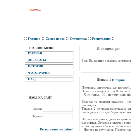
::
::
::
::
::
Главная
Самое новое
Статистика
Регистрация
ГЛАВНОЕ МЕНЮ
Информация
ГЛАВНАЯ
АНЕКДОТЫ
Eсли Вы хотите оставить коммента
ИСТОРИИ
ФОТОГРАФИИ
F.A.Q.
Школа. /
Истории
Племяшка-ангелочек, для которой 
Помните анекдот, когда Вовочка 1 
- Я не понял... И... почему меня н
ВХОД НА САЙТ
Вовочка-то мудрым оказался – пр
института.
Так вот, 2-го числа примчалась о
Логин
после детского сада "взрослую" жи
Пароль
Но, как говорится, день на день 
радостная. Оставив рюкзачок в пр
- Что случилось? – всполошилась м
Регистрация на сайте!
- Ничего не случилось. Просто пло