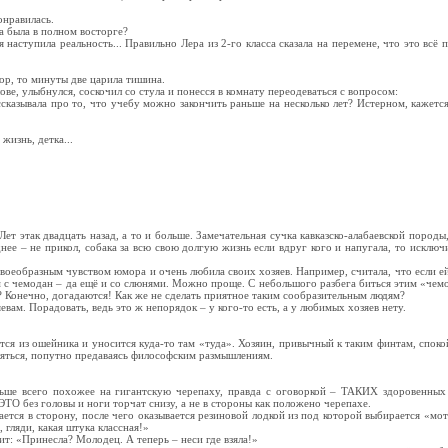
онравилась.
а была в полном восторге?
наступила реальность... Правильно Лера из 2-го класса сказала на перемене, что это всё 
пор, то минуты две царила тишина.
ове, улыбнулся, соскочил со стула и понесся в комнату переодеваться с вопросом:
ссказывала про то, что учебу можно закончить раньше на несколько лет? Истерном, кажет
жизнь, детка...
Лет этак двадцать назад, а то и больше. Замечательная сучка кавказско-алабаевской породы
е – не прикол, собака за всю свою долгую жизнь если вдруг кого и напугала, то исключи
своеобразным чувством юмора и очень любила своих хозяев. Например, считала, что если е
м с чемодан – да ещё и со слюнями. Можно проще. С небольшого разбега биться этим «че
я? Конечно, догадаются! Как же не сделать приятное таким сообразительным людям?
вам. Порадовать, ведь это ж непорядок – у кого-то есть, а у любимых хозяев нету.
ся из ошейника и уносится куда-то там «туда». Хозяин, привычный к таким финтам, спокой
ляться, попутно предаваясь философским размышлениям.
льше всего похожее на гигантскую черепаху, правда с оговоркой – ТАКИХ здоровенных
ЭТО без головы и ноги торчат снизу, а не в стороны как положено черепахе.
тся в сторону, после чего оказывается резиновой лодкой из под которой выбирается «мо
 гляди, какая штука классная!»
ит: «Принесла? Молодец. А теперь – неси где взяла!»