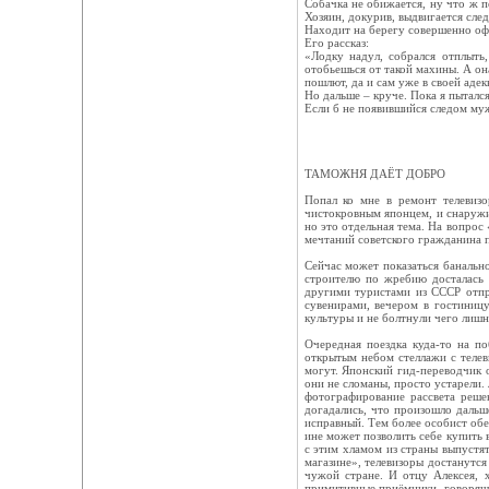
Собачка не обижается, ну что ж п
Хозяин, докурив, выдвигается сле
Находит на берегу совершенно оф
Его рассказ:
«Лодку надул, собрался отплыть,
отобьешься от такой махины. А он
пошлют, да и сам уже в своей адек
Но дальше – круче. Пока я пыталс
Если б не появившийся следом муж
ТАМОЖНЯ ДАЁТ ДОБРО
Попал ко мне в ремонт телевизо
чистокровным японцем, и снаружи
но это отдельная тема. На вопрос 
мечтаний советского гражданина 
Сейчас может показаться банально
строителю по жребию досталась 
другими туристами из СССР отпра
сувенирами, вечером в гостиницу
культуры и не болтнули чего лишн
Очередная поездка куда-то на по
открытым небом стеллажи с телеви
могут. Японский гид-переводчик о
они не сломаны, просто устарели.
фотографирование рассвета реше
догадались, что произошло дальш
исправный. Тем более особист об
ине может позволить себе купить 
с этим хламом из страны выпустят
магазине», телевизоры достанутся
чужой стране. И отцу Алексея, 
примитивные приёмники, говорящи