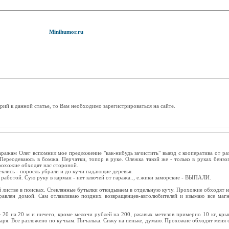
Minihumor.ru
рий к данной статье, то Вам необходимо зарегистрироваться на сайте.
аражам Олег вспомнил мое предложение "как-нибудь зачистить" выезд с кооператива от ра
 Переодеваюсь в бомжа. Перчатки, топор в руке. Олежка такой же - только в руках бензо
рохожие обходят нас стороной.
леклись - поросль убрали и до кучи падающие деревья.
работой. Сую руку в карман - нет ключей от гаража.., е.жики заморские - ВЫПАЛИ.
 листве в поисках. Стеклянные бутылки откидываем в отдельную кучу. Прохожие обходят н
правлен домой. Сам отлавливаю поздних возвращенцев-автолюбителей и изымаю все магн
е 20 на 20 м и ничего, кроме мелочи рублей на 200, ржавых метизов примерно 10 кг, кры
аря. Все разложено по кучкам. Пичалька. Сижу на пеньке, думаю. Прохожие обходят меня 