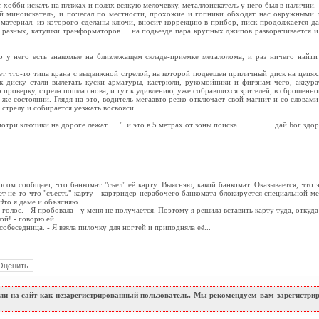
 хобби искать на пляжах и полях всякую мелочевку, металлоискатель у него был в наличии.
ой миноискатель, и почесал по местности, прохожие и гопники обходят нас окружными 
 материал, из которого сделаны ключи, вносит коррекцию в прибор, писк продолжается д
о разных, катушки транформаторов ... на подьезде пара крупных джипов разворачивается и 
о у него есть знакомые на близлежащем складе-приемке металолома, и раз ничего найти 
т что-то типа крана с выдвижной стрелой, на которой подвешен приличный диск на цепях
 диску стали вылетать куски арматуры, кастрюли, рукомойники и фигзнам чего, аккура
а проверку, стрела пошла снова, и тут к удивлению, уже собравшихся зрителей, в сброшенно
 же состоянии. Глядя на это, водитель мегаавто резко отключает свой магнит и со словам
стрелу и собирается уезжать восвояси. ...
мотри ключики на дороге лежат......". и это в 5 метрах от зоны поиска………….. дай Бог здо
сом сообщает, что банкомат "съел" её карту. Выясняю, какой банкомат. Оказывается, что 
ет не то что "съесть" карту - картридер нерабочего банкомата блокируется специальной м
Это я даме и объясняю.
 голос. - Я пробовала - у меня не получается. Поэтому я решила вставить карту туда, откуд
ой! - говорю ей.
собеседница. - Я взяла пилочку для ногтей и приподняла её...
и на сайт как незарегистрированный пользователь. Мы рекомендуем вам зарегистриро