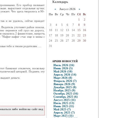
Календарь
тропинками. Его прибор пиликает
альше. вырастают отдельные кучки:
«
Август 2026
»
уежает. Что здесь творилось в 90-
Пн
Вт
Ср
Чт
Пт
Сб
Вс
1
2
так и не удалось, сейчас приедет
3
4
5
6
7
8
9
. Водитель уточняет район поиска.
10
11
12
13
14
15
16
тно перенеся сей груз на дорогу,
м оказалось 2 фашистские, напрочь
17
18
19
20
21
22
23
и: "Нафиг-нафиг счас еще и мины с
24
25
26
27
28
29
30
31
ровья тебе и твоим родителям…..
АРХИВ НОВОСТЕЙ
Июль 2026 (16)
этот банкомат отключен, поскольку
Июнь 2026 (5)
еталлической шторкой. Поднять эту
Май 2026 (10)
Апрель 2026 (14)
а выдают деньги.
Март 2026 (8)
Февраль 2026 (7)
Январь 2026 (9)
Декабрь 2025 (8)
Ноябрь 2025 (9)
Октябрь 2025 (16)
Сентябрь 2025 (6)
Август 2025 (11)
Июль 2025 (13)
Июнь 2025 (11)
ваться либо войти на сайт под
Май 2025 (7)
Апрель 2025 (7)
Март 2025 (11)