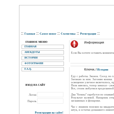
::
::
::
::
::
Главная
Самое новое
Статистика
Регистрация
ГЛАВНОЕ МЕНЮ
Информация
ГЛАВНАЯ
АНЕКДОТЫ
Eсли Вы хотите оставить коммента
ИСТОРИИ
ФОТОГРАФИИ
F.A.Q.
Ключи. /
Истории
Еду с работы. Звонок. Сосед по г
Заезжаю за ним. Загоняю коника.
освещение уличное включилось, п
ВХОД НА САЙТ
Пила завелась, топор замахал - ув
Все, стоим любуемся проделанной 
Два "бомжа" скребутся по опавшей
Логин
Результат нулевой. Напарник от
загашниках и фонарики.
Пароль
Час с лишним поисков на квадрат
штук, и остатки домашнего инвент
Регистрация на сайте!