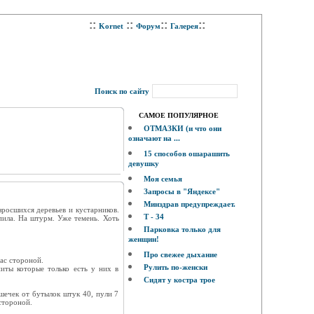
::
::
::
::
Kornet
Форум
Галерея
Поиск по сайту
САМОЕ ПОПУЛЯРНОЕ
ОТМАЗКИ (и что они
означают на ...
15 способов ошарашить
девушку
Моя семья
Запросы в "Яндексе"
Минздрав предупреждает.
зросшихся деревьев и кустарников.
Т - 34
пила. На штурм. Уже темень. Хоть
Парковка только для
женщин!
Про свежее дыхание
ас стороной.
Рулить по-женски
иты которые только есть у них в
Сидят у костра трое
шечек от бутылок штук 40, пули 7
стороной.