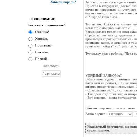
Забыли пароль?
Звоню другану, он вроде как имеет
Приехал в камуфляже, достал св
почти не переставая, он уточняет
банки из-под пива, гильзы - мног
е??? вроде тихо было.
ГОЛОСОВАНИЕ
Тут звонок. Олежка вспомнил, чт
Как вам это начинание?
мегаавто с мощным магнитом.
Через полчаса медленно подъезжае
Отлично!
Стрела пошла между деревьев и к
Хорошо.
произведен сброс металлолома - н
сгнившие, каски, и шмайсер в том
Нормально.
гранатами пойдут", собирает свою 
Неочень.
Тут слышу голос ребенка: "Деда с
Полный ...
УПРЯМЫЙ БАНКОМАТ
В банк звонит дама и томным голо
поставлен на ремонт, и он не мож
шторку практически невозможно. 
- Совершенно верно, - соглашается
- Так презентер тоже закрыт шторк
- Вот именно, - снова соглашается 
Рейтинг:
еще никто не голосовал
Ваша оценка:
Уважаемый посетитель вы вошл
своим именем.