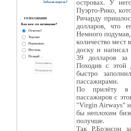
островах. У нег
Забыли пароль?
Пуэрто-Рико, кот
Ричарду пришлось
ГОЛОСОВАНИЕ
Как вам это начинание?
долларов, что е
Отлично!
Немного подумав,
Хорошо.
количество мест 
Нормально.
доску и написал 
Неочень.
39 долларов за 
Полный ...
Походив с этой 
быстро заполни
пассажирами.
По прилёту в 
пассажиров с это
"Virgin Airways" н
бы неплохим бизн
получше.
Так Р.Брэнсон з