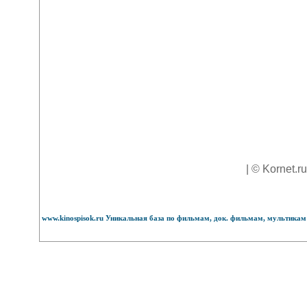
| © Kornet.r
www.kinospisok.ru Уникальная база по фильмам, док. фильмам, мультикам 