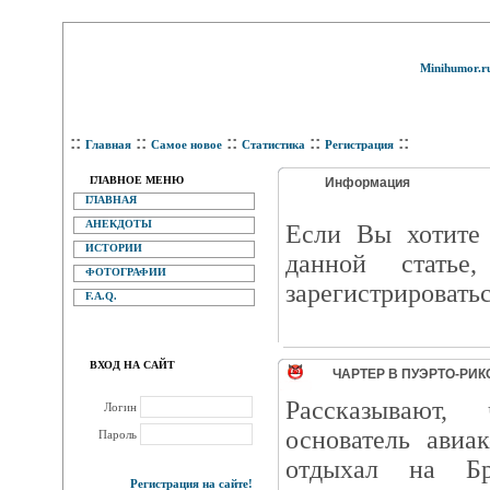
Minihumor.r
::
::
::
::
::
Главная
Самое новое
Статистика
Регистрация
ГЛАВНОЕ МЕНЮ
Информация
ГЛАВНАЯ
АНЕКДОТЫ
Eсли Вы хотите 
ИСТОРИИ
данной статье
ФОТОГРАФИИ
зарегистрироватьс
F.A.Q.
ВХОД НА САЙТ
ЧАРТЕР В ПУЭРТО-РИКО
Рассказывают,
Логин
основатель авиак
Пароль
отдыхал на Бр
Регистрация на сайте!