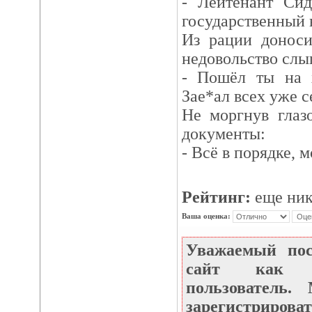
- Лейтенант Сид
государственный н
Из рации доноси
недовольство слы
- Пошёл ты на х
Зае*ал всех уже с
Не моргнув глаз
документы:
- Всё в порядке, м
Рейтинг:
еще ник
Ваша оценка:
Уважаемый по
сайт как не
пользователь
зарегистрироват