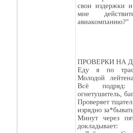
свои издержки и
мне действи
авиакомпанию?"
ПРОВЕРКИ НА 
Еду я по трас
Молодой лейтена
Всё подряд: 
огнетушитель, баг
Проверяет тщател
изрядно за*бывать
Минут через пя
докладывает: