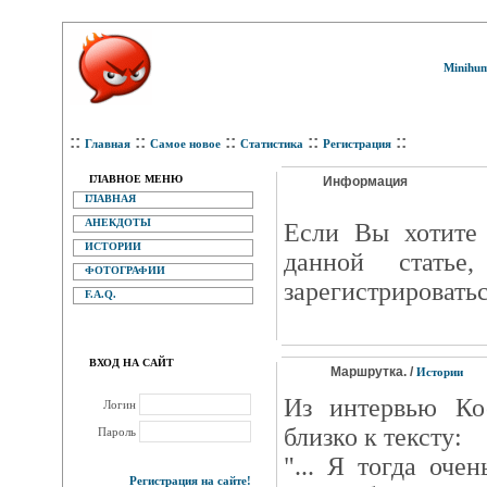
Minihum
::
::
::
::
::
Главная
Самое новое
Статистика
Регистрация
ГЛАВНОЕ МЕНЮ
Информация
ГЛАВНАЯ
АНЕКДОТЫ
Eсли Вы хотите 
ИСТОРИИ
данной статье
ФОТОГРАФИИ
зарегистрироватьс
F.A.Q.
ВХОД НА САЙТ
Маршрутка. /
Истории
Из интервью Ко
Логин
близко к тексту:
Пароль
"... Я тогда оче
Регистрация на сайте!