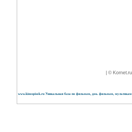
| © Kornet.r
www.kinospisok.ru Уникальная база по фильмам, док. фильмам, мультикам 