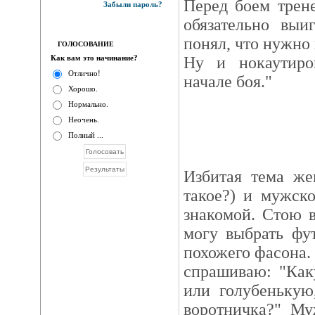
Перед боем трен
Забыли пароль?
обязательно выи
понял, что нужно 
ГОЛОСОВАНИЕ
Как вам это начинание?
Ну и нокаутиро
Отлично!
начале боя."
Хорошо.
Нормально.
Неочень.
Полный ...
Избитая тема же
такое?) и мужск
знакомой. Стою 
могу выбрать фу
похожего фасона.
спрашиваю: "Как
или голубенькую
воротничка?" Му