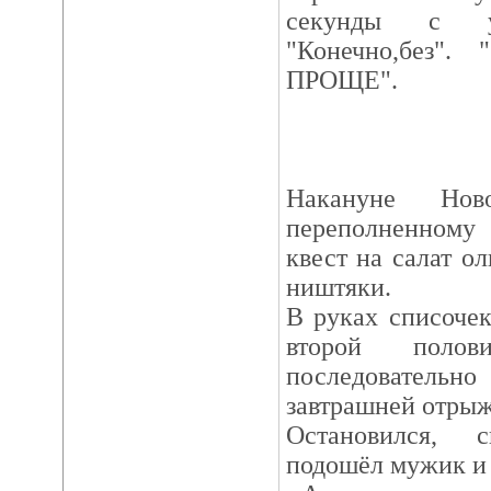
секунды с ув
"Конечно,без".
ПРОЩЕ".
Накануне Но
переполненному 
квест на салат о
ништяки.
В руках списочек
второй полов
последовательн
завтрашней отрыж
Остановился, 
подошёл мужик и 