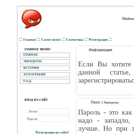
Minihum
::
::
::
::
::
Главная
Самое новое
Статистика
Регистрация
ГЛАВНОЕ МЕНЮ
Информация
ГЛАВНАЯ
АНЕКДОТЫ
Eсли Вы хотите 
ИСТОРИИ
данной статье
ФОТОГРАФИИ
зарегистрироватьс
F.A.Q.
ВХОД НА САЙТ
Пазл. /
Анекдоты
Пароль - это как
Логин
надо - западло,
Пароль
лучше. Но при 
Регистрация на сайте!