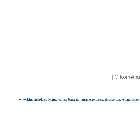
| © Kornet.r
www.kinospisok.ru Уникальная база по фильмам, док. фильмам, мультикам 