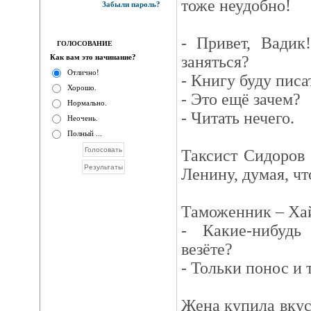
тоже неудобно!
Забыли пароль?
- Привет, Вадик
ГОЛОСОВАНИЕ
Как вам это начинание?
заняться?
Отлично!
- Книгу буду писа
Хорошо.
- Это ещё зачем?
Нормально.
- Читать нечего.
Неочень.
Полный ...
Таксист Сидоров
Ленину, думая, что
Таможенник – Ха
- Какие-нибудь
везёте?
- Тольки понос и 
Жена купила вку