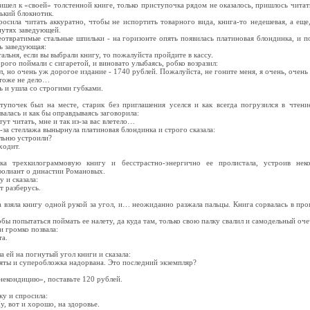
ишел к «своей» толстенной книге, только приступочка рядом не оказалось, пришлось читать
нький блокнотик.
осила читать аккуратно, чтобы не испортить товарного вида, книга-то недешевая, а еще,
путях заведующей.
еотвратимые стальные шпильки - на горизонте опять появилась платиновая блондинка, и 
ть заведующая:
тальня, если вы выбрали книгу, то пожалуйста пройдите в кассу.
орого поймали с сигаретой, и виновато улыбаясь, робко возразил:
ил, но очень уж дорогое издание - 1740 рублей. Пожалуйста, не гоните меня, я очень, очень
 тоже не дело…
ь и ушла со строгими губками.
упочек был на месте, старик без приглашения уселся и как всегда погрузился в чтен
алась и как бы оправдываясь заговорила:
тут читать, мне и так из-за вас влетело…
з-за стеллажа вынырнула платиновая блондинка и строго сказала:
альню устроили?
ходит.
ка трехкилограммовую книгу и бесстрастно-энергично ее пролистала, устроив нек
олиант о династии Романовых.
 и сказала:
ут разберусь.
а взяла книгу одной рукой за угол, и… неожиданно разжала пальцы. Книга сорвалась в про
бы попытаться поймать ее налету, да куда там, только свою палку свалил и самодельный оч
и громко позвала:
та.
а ей на погнутый угол книги и сказала:
амяты и суперобложка надорвана. Это последний экземпляр?
«некондицию», поставьте 120 рублей.
ку и спросила:
у, вот и хорошо, на здоровье.