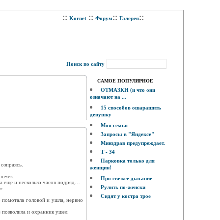
::
::
::
::
Kornet
Форум
Галерея
Поиск по сайту
САМОЕ ПОПУЛЯРНОЕ
ОТМАЗКИ (и что они
означают на ...
15 способов ошарашить
девушку
Моя семья
Запросы в "Яндексе"
Минздрав предупреждает.
Т - 34
Парковка только для
 озираясь.
женщин!
почек.
Про свежее дыхание
 да еще и несколько часов подряд…
Рулить по-женски
ю»
Сидят у костра трое
о помотала головой и ушла, нервно
 позволила и охранник ушел.