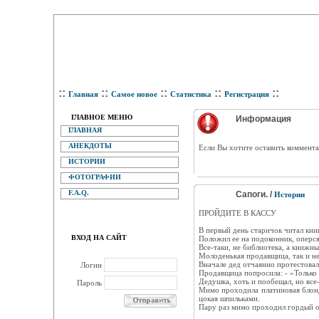
::
::
::
::
::
Главная
Самое новое
Статистика
Регистрация
ГЛАВНОЕ МЕНЮ
Информация
ГЛАВНАЯ
АНЕКДОТЫ
Eсли Вы хотите оставить коммента
ИСТОРИИ
ФОТОГРАФИИ
F.A.Q.
Сапоги. /
Истории
ПРОЙДИТЕ В КАССУ
В первый день старичок читал книг
ВХОД НА САЙТ
Положил ее на подоконник, оперся
Все-таки, не библиотека, а книжны
Молоденькая продавщица, так и не
Вначале дед отчаянно протестовал 
Логин
Продавщица попросила: - «Только 
Дедушка, хоть и пообещал, но все-
Пароль
Мимо проходила платиновая блонди
цокая шпильками.
Пару раз мимо проходил гордый ох