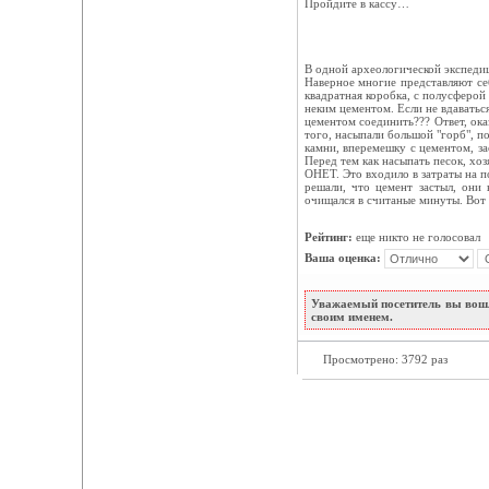
Пройдите в кассу…
В одной археологической экспедиц
Наверное многие представляют себ
квадратная коробка, с полусферой
неким цементом. Если не вдаватьс
цементом соединить??? Ответ, ока
того, насыпали большой "горб", п
камни, вперемешку с цементом,
Перед тем как насыпать песок, хо
ОНЕТ. Это входило в затраты на п
решали, что цемент застыл, они 
очищался в считаные минуты. Вот в
Рейтинг:
еще никто не голосовал
Ваша оценка:
Уважаемый посетитель вы вошл
своим именем.
Просмотрено: 3792 раз