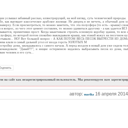
ии услышал забавный рассказ, иллюстрирущий, на мой взгляд, суть человеческой природы.
е, как выглядит классическое арабское жилище. Не дворец и не мечеть, а обычный дом хо
 наверху. Если присмотреться, то можно заметить, что эта полусфера (то есть - крыша) сло
я в вопрос, из чего этот цемент составлен, то можно удивиться другому - а как удаетс
зывается, примитивно прост. Когда заканчивали строить основную коробку здания, то всю е
олусферу, по которой потом спокойно выкладывали крышу, как этакий кожух на песочном ку
 застывали... НО! Вот большой вопрос - А КАК ПОТОМ ВЕСЬ ПЕСОК ВЫГРЕСТИ ИЗ ДОМА??
зяева клали в самый дальний угол от входа горсть ЗОЛОТЫХ М
остройку дома, закладывалось с самого начала. А перед входом в новый дом уже сидела тол
командовали: "Давай!!!", и нищие остервенело кидались выбрасывать песок из дома, пыт
ам человек и его суть...
и на сайт как незарегистрированный пользователь. Мы рекомендуем вам зарегистриро
автор:
16 апреля 201
marika