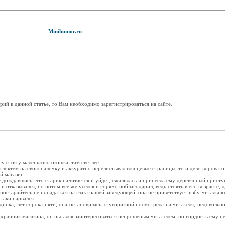
Minihumor.ru
рий к данной статье, то Вам необходимо зарегистрироваться на сайте.
у стоя у маленького окошка, там светлее.
 локтем на свою палочку и аккуратно перелистывал глянцевые страницы, то и дело воровато
й магазин.
 дождавшись, что старик начитается и уйдет, сжалилась и принесла ему деревянный присту
и отказывался, но потом все же уселся и горячо поблагодарил, ведь стоять в его возрасте,
постарайтесь не попадаться на глаза нашей заведующей, она не приветствует избу-читальн
таки нарвался.
нка, лет сорока пяти, она остановилась, с укоризной посмотрела на читателя, недовольн
ранник магазина, он пытался заинтересоваться непрошеным читателем, но гордость ему не