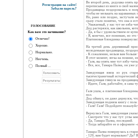
Во второй день, дедушка опять пр
Регистрация на сайте!
переписывал из книги в свой мале
Забыли пароль?
Продавщица поздоровалась и попр
чтобы не мелькать на караванных 
Но, рано или поздно, застучали н
сразу стало понятно, что она и ес
- Уважаемый, у нас тут не изба-чи
ГОЛОСОВАНИЕ
Дед растерялся, как школьник, кот
Как вам это начинание?
- Да, я бы с удовольствием ее куп
- Я, конечно, все понимаю, но это
Отлично!
Платиновая блондинка повернулас
Хорошо.
На третий день деревянный прист
молоденькая продавщица, поздоров
Нормально.
- К сожалению, нельзя вам больше 
В этот момент, легка на помине, и
Неочень.
- Галя, вы опять мне тут избу-чит
- Все, все, Тамара Пална, он уже у
Полный ...
Заведующая взяла из рук стари
тысячестраничный исторический ф
Заведующая глянула на продавщицу
- Идите, Галя, работайте, я сама т
Галя ушла, а платиновая блондинк
пол.
Дед ойкнул, он даже дернулся, что
Заведующая подняла книгу с пола 
- Галя! Галя! Подойдите пожалуйс
Вернулась Галя, заведующая указал
- Смотрите что у нас тут: углы з
- Да, Тамара Пална, последний.
- Тогда забирайте ее и оформите 
Тамара Пална повернулась к стари
- 120, вам будет нормально? Да? Н