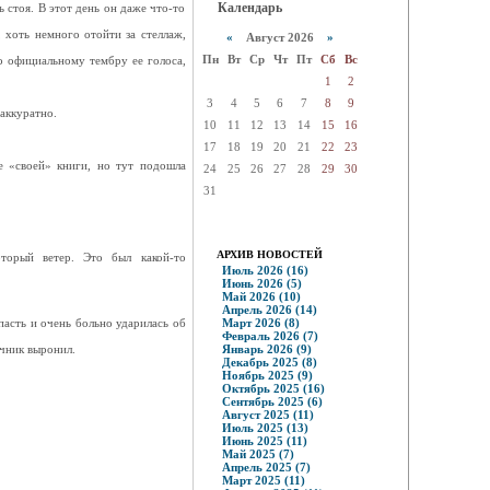
Календарь
 стоя. В этот день он даже что-то
 хоть немного отойти за стеллаж,
«
Август 2026
»
Пн
Вт
Ср
Чт
Пт
Сб
Вс
по официальному тембру ее голоса,
1
2
3
4
5
6
7
8
9
 аккуратно.
10
11
12
13
14
15
16
17
18
19
20
21
22
23
ие «своей» книги, но тут подошла
24
25
26
27
28
29
30
31
АРХИВ НОВОСТЕЙ
оторый ветер. Это был какой-то
Июль 2026 (16)
Июнь 2026 (5)
Май 2026 (10)
Апрель 2026 (14)
пасть и очень больно ударилась об
Март 2026 (8)
Февраль 2026 (7)
ечник выронил.
Январь 2026 (9)
Декабрь 2025 (8)
Ноябрь 2025 (9)
Октябрь 2025 (16)
Сентябрь 2025 (6)
Август 2025 (11)
Июль 2025 (13)
Июнь 2025 (11)
Май 2025 (7)
Апрель 2025 (7)
Март 2025 (11)