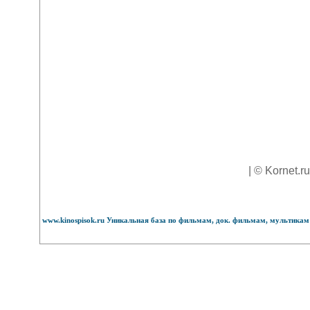
| © Kornet.r
www.kinospisok.ru Уникальная база по фильмам, док. фильмам, мультикам 