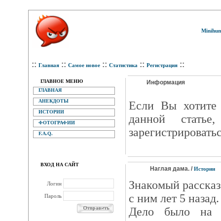
Minihum
::
::
::
::
::
Главная
Самое новое
Статистика
Регистрация
ГЛАВНОЕ МЕНЮ
Информация
ГЛАВНАЯ
АНЕКДОТЫ
Eсли Вы хотите 
ИСТОРИИ
данной статье
ФОТОГРАФИИ
зарегистрироватьс
F.A.Q.
ВХОД НА САЙТ
Наглая дама. /
Истории
Знакомый расска
Логин
с ним лет 5 назад.
Пароль
Дело было на 