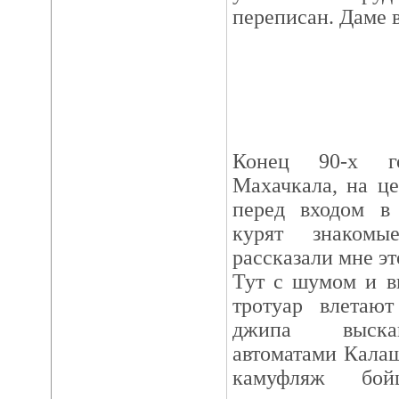
переписан. Даме 
Конец 90-х го
Махачкала, на ц
перед входом в
курят знакомы
рассказали мне эт
Тут с шумом и в
тротуар влетаю
джипа выска
автоматами Кала
камуфляж бо