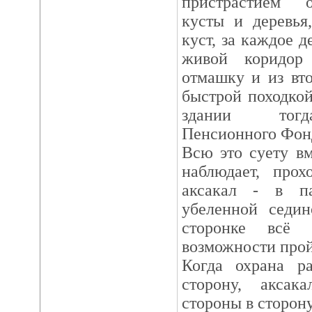
пристрастием 
кусты и деревья
куст, за каждое 
живой коридор
отмашку и из вт
быстрой походкой
здании тогд
Пенсионного Фонд
Всю это суету в
наблюдает, про
аксакал - в па
убеленной седин
сторонке всё 
возможности прой
Когда охрана р
сторону, аксак
стороны в сторону