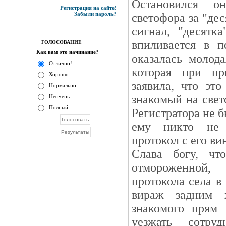
Остановился о
Регистрация на сайте!
Забыли пароль?
светофора за "дес
сигнал, "десятк
впиливается в п
ГОЛОСОВАНИЕ
Как вам это начинание?
оказалась молод
Отлично!
которая при пр
Хорошо.
заявила, что эт
Нормально.
знакомый на свет
Неочень.
Полный ...
Регистратора не б
ему никто не 
протокол с его ви
Слава богу, чт
отмороженной,
протокола села в
вираж задним 
знакомого прям 
уезжать сотру