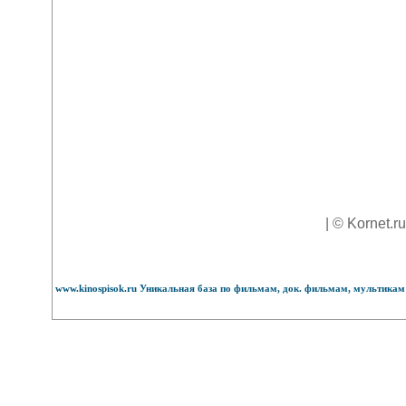
| © Kornet.r
www.kinospisok.ru Уникальная база по фильмам, док. фильмам, мультикам 