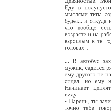
Девяностые. Мой
Еду в полупусто
мыслями типа сор
будет... и откуда
что вообще ест
возрасте и на раб
взрослым в те го
головах".
... В автобус з
мужик, садится р
ему другого не н
сидел, но ему ж
Начинает цепля
виду.
- Парень, ты зач
точно тебе гов