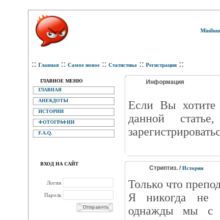
Minihum
::
::
::
::
::
Главная
Самое новое
Статистика
Регистрация
ГЛАВНОЕ МЕНЮ
Информация
ГЛАВНАЯ
АНЕКДОТЫ
Eсли Вы хотите 
ИСТОРИИ
данной статье
ФОТОГРАФИИ
зарегистрироватьс
F.A.Q.
ВХОД НА САЙТ
Стриптиз. /
Истории
Только что препод
Логин
Я никогда не 
Пароль
однажды мы с 