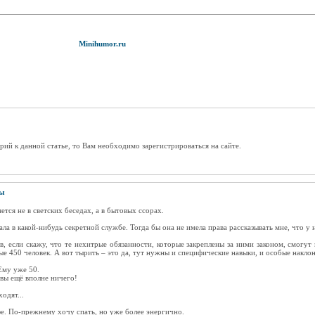
Minihumor.ru
рий к данной статье, то Вам необходимо зарегистрироваться на сайте.
ты
тся не в светских беседах, а в бытовых ссорах.
ла в какой-нибудь секретной службе. Тогда бы она не имела права рассказывать мне, что у 
в, если скажу, что те нехитрые обязанности, которые закреплены за ними законом, смогу
 450 человек. А вот тырить – это да, тут нужны и специфические навыки, и особые накло
 Ему уже 50.
 вы ещё вполне ничего!
одят...
фе. По-прежнему хочу спать, но уже более энергично.