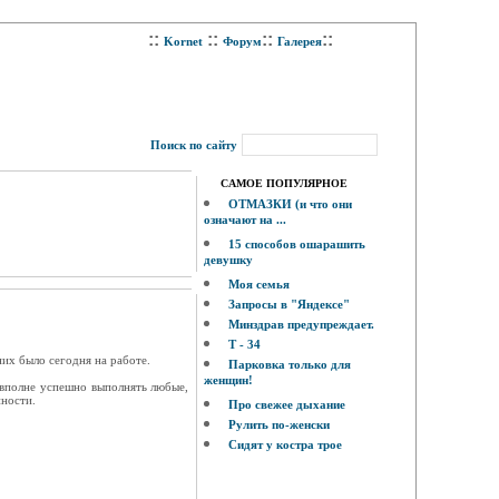
::
::
::
::
Kornet
Форум
Галерея
Поиск по сайту
САМОЕ ПОПУЛЯРНОЕ
ОТМАЗКИ (и что они
означают на ...
15 способов ошарашить
девушку
Моя семья
Запросы в "Яндексе"
Минздрав предупреждает.
Т - 34
них было сегодня на работе.
Парковка только для
женщин!
т вполне успешно выполнять любые,
нности.
Про свежее дыхание
Рулить по-женски
Сидят у костра трое