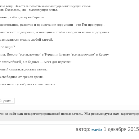
ские вещи. Захотела помочь какой-нибудь малоимущей семье.
ят. Оказалось, мы - малоимущая семья.
ного, себя для мужа берегла.
ествование, развитие и процветание коррупции - это Ген-прокурор...
виться от подозрений, а женщине - чтобы изобрести новые подозрения.
: расплатиться можно любой картой.
 полиции?
я. Вместо "все включено" в Турции и Египте "все выключено" в Крыму.
 автомобилей, а в бедных — мест для парковки.
роший спектакль достать тяжело.
 свободное от грехов время..
как не могу выбрать - с чего начать.
и на сайт как незарегистрированный пользователь. Мы рекомендуем вам зарегистриро
автор:
1 декабря 201
marika