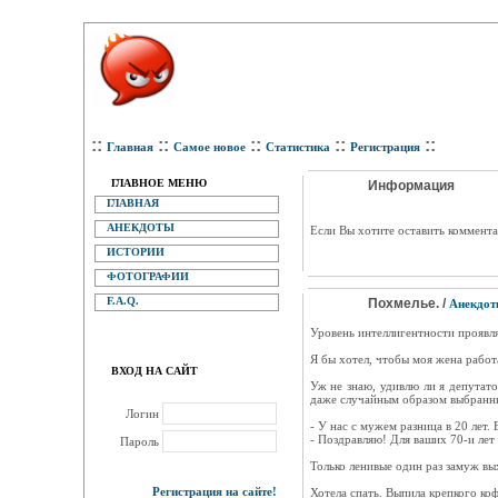
::
::
::
::
::
Главная
Самое новое
Статистика
Регистрация
ГЛАВНОЕ МЕНЮ
Информация
ГЛАВНАЯ
АНЕКДОТЫ
Eсли Вы хотите оставить коммента
ИСТОРИИ
ФОТОГРАФИИ
F.A.Q.
Похмелье. /
Анекдо
Уровень интеллигентности проявляе
Я бы хотел, чтобы моя жена работа
ВХОД НА САЙТ
Уж не знаю, удивлю ли я депутато
даже случайным образом выбранные
Логин
- У нас с мужем разница в 20 лет.
- Поздравляю! Для ваших 70-и лет
Пароль
Только ленивые один раз замуж вых
Регистрация на сайте!
Хотела спать. Выпила крепкого ко