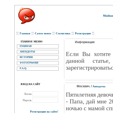
Minihum
::
::
::
::
::
Главная
Самое новое
Статистика
Регистрация
ГЛАВНОЕ МЕНЮ
Информация
ГЛАВНАЯ
АНЕКДОТЫ
Eсли Вы хотите 
ИСТОРИИ
данной статье
ФОТОГРАФИИ
зарегистрироватьс
F.A.Q.
ВХОД НА САЙТ
Москвич. /
Анекдоты
Пятилетняя девочк
Логин
- Папа, дай мне 2
Пароль
ночью с мамой спи
Регистрация на сайте!