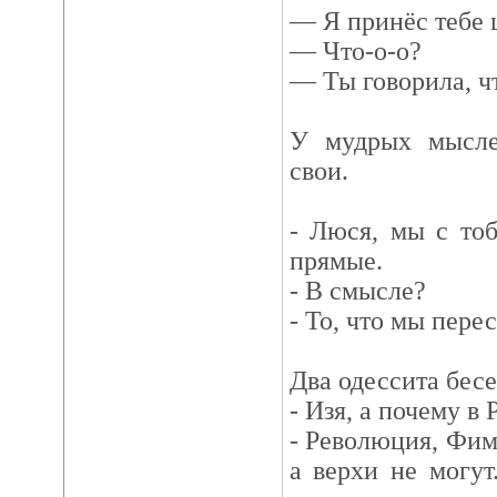
— Я принёс тебе ц
— Что-о-о?
— Ты говорила, ч
У мудрых мысле
свои.
- Люся, мы с то
прямые.
- В смысле?
- То, что мы пере
Два одессита бесе
- Изя, а почему в
- Революция, Фима
а верхи не могут