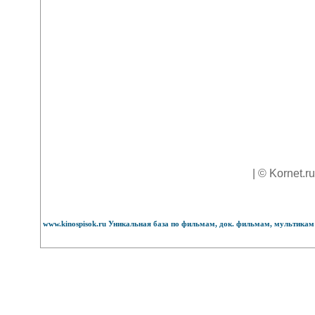
| © Kornet.r
www.kinospisok.ru Уникальная база по фильмам, док. фильмам, мультикам 