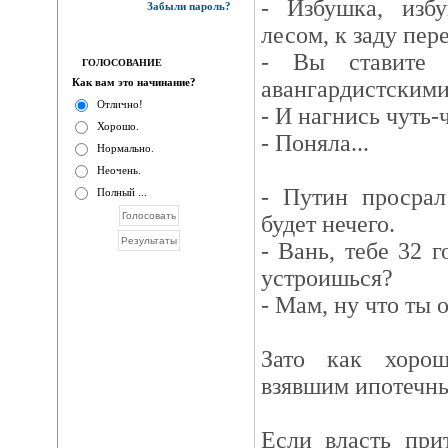
- Избушка, изб
Забыли пароль?
лесом, к заду пер
- Вы ставите 
ГОЛОСОВАНИЕ
Как вам это начинание?
авангардистским
Отлично!
- И нагнись чуть-ч
Хорошо.
- Поняла...
Нормально.
Неочень.
- Путин просрал
Полный ...
будет нечего.
- Вань, тебе 32 г
устроишься?
- Мам, ну что ты 
Зато как хорош
взявшим ипотечны
Если власть при