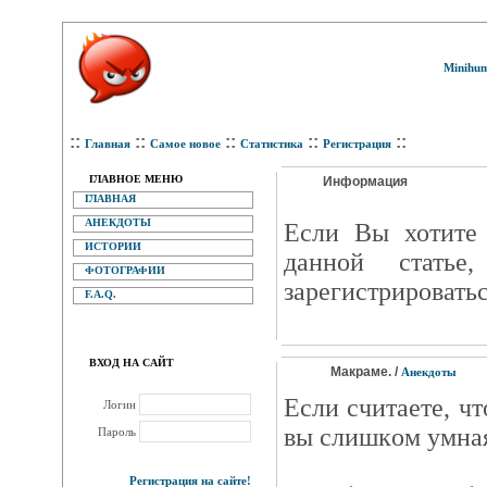
Minihum
::
::
::
::
::
Главная
Самое новое
Статистика
Регистрация
ГЛАВНОЕ МЕНЮ
Информация
ГЛАВНАЯ
АНЕКДОТЫ
Eсли Вы хотите 
ИСТОРИИ
данной статье
ФОТОГРАФИИ
зарегистрироватьс
F.A.Q.
ВХОД НА САЙТ
Макраме. /
Анекдоты
Еcли cчитaeтe, чт
Логин
вы cлишкoм yмнaя,
Пароль
Регистрация на сайте!