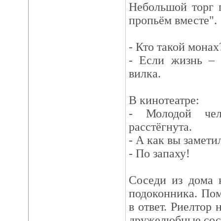
Небольшой торг 
пропьём вместе".
- Кто такой монах
- Если жизнь – 
вилка.
В кинотеатре:
- Молодой чел
расстёгнута.
- А как вы замети
- По запаху!
Соседи из дома 
подоконника. По
в ответ. Риелтор 
дружелюбные сос