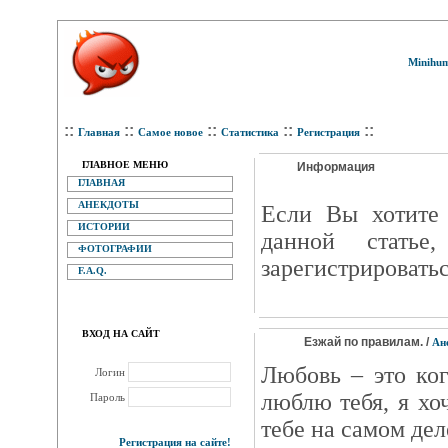
Minihum
::
::
::
::
::
Главная
Самое новое
Статистика
Регистрация
ГЛАВНОЕ МЕНЮ
Информация
ГЛАВНАЯ
АНЕКДОТЫ
Eсли Вы хотите 
ИСТОРИИ
данной статье
ФОТОГРАФИИ
зарегистрироватьс
F.A.Q.
ВХОД НА САЙТ
Езжай по правилам. /
Ан
Любовь – это ко
Логин
люблю тебя, я хоч
Пароль
тебе на самом дел
Регистрация на сайте!