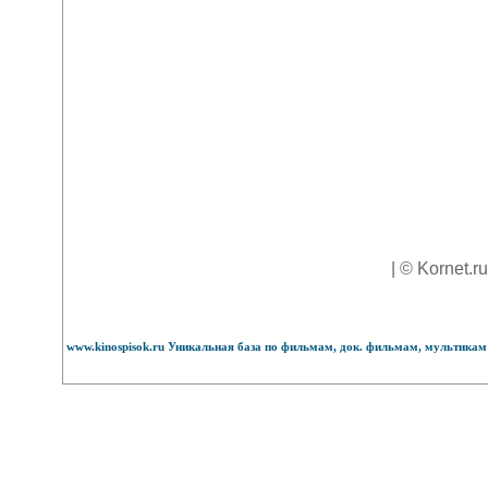
| © Kornet.r
www.kinospisok.ru Уникальная база по фильмам, док. фильмам, мультикам 