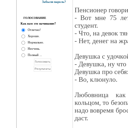
Забыли пароль?
Пенсионер говори
- Вот мне 75 ле
ГОЛОСОВАНИЕ
Как вам это начинание?
студент.
Отлично!
- Что, на девок тя
Хорошо.
- Нет, денег на жр
Нормально.
Неочень.
Девушка с удочкой
Полный ...
- Девушка, ну что
Девушка про себя
- Во, клюнуло.
Любовница как
кольцом, то безоп
надо вовремя брос
даст.