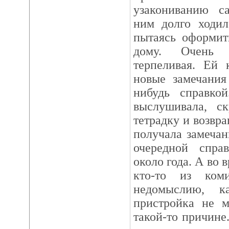
узакониванию с
ним долго ходил
пытаясь оформит
дому. Очень и
терпеливая. Ей 
новые замечания
нибудь справко
выслушивала, ск
тетрадку и возвра
получала замечан
очередной спра
около года. А во 
кто-то из ком
недомыслию, ка
пристройка не м
такой-то причине