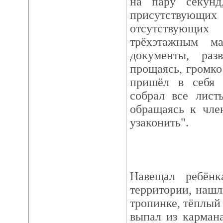
на пару секунд
присутству
отсутствующих 
трёхэтажным м
документы, ра
прощаясь, громк
пришёл в себя п
собрал все лист
обращаясь к чле
узаконить".
Навещал ребёнк
территории, нашл
тропинке, тёплый 
выпал из кармана