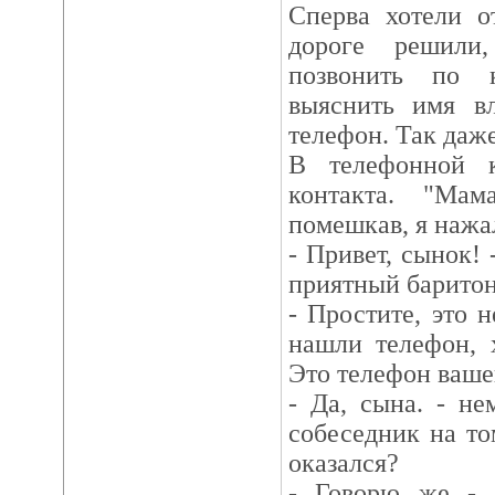
Сперва хотели о
дороге решил
позвонить по 
выяснить имя вл
телефон. Так даже
В телефонной 
контакта. "Ма
помешкав, я нажа
- Привет, сынок! 
приятный баритон
- Простите, это н
нашли телефон, 
Это телефон ваше
- Да, сына. - не
собеседник на то
оказался?
- Говорю же - 