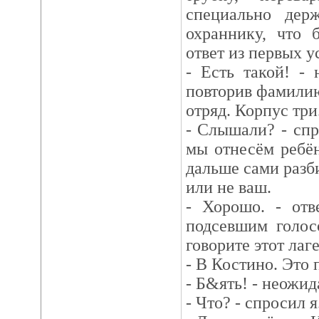
специально дер
охраннику, что 
ответ из первых ус
- Есть такой! - 
повторив фамилию
отряд. Корпус три
- Слышали? - спр
мы отнесём ребё
дальше сами разби
или не ваш.
- Хорошо. - отв
подсевшим голос
говорите этот лаг
- В Костино. Это 
- Б&ять! - неожид
- Что? - спросил я