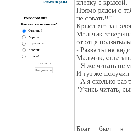
клетку с крысой.
Забыли пароль?
Прямо рядом с та
не совать!!!"
ГОЛОСОВАНИЕ
Как вам это начинание?
Крыса его за пале
Отлично!
Мальчик заверещ
Хорошо.
от отца подзатыль
Нормально.
- Разве ты не вид
Неочень.
Мальчик, сглатыв
Полный ...
- Я же читать не 
И тут же получил
- А я сколько раз 
"Учись читать, сы
Брат был в с