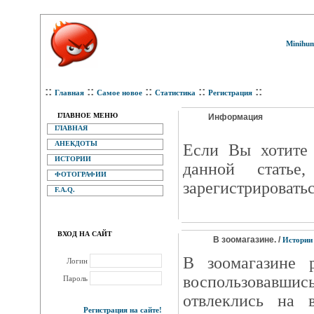
Minihum
::
::
::
::
::
Главная
Самое новое
Статистика
Регистрация
ГЛАВНОЕ МЕНЮ
Информация
ГЛАВНАЯ
АНЕКДОТЫ
Eсли Вы хотите 
ИСТОРИИ
данной статье
ФОТОГРАФИИ
зарегистрироватьс
F.A.Q.
ВХОД НА САЙТ
В зоомагазине. /
Истории
В зоомагазине р
Логин
воспользовавшис
Пароль
отвлеклись на 
Регистрация на сайте!