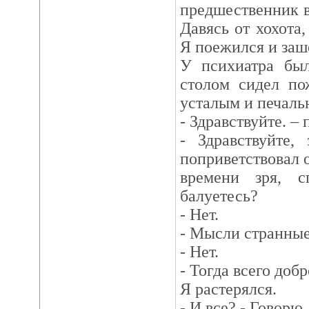
предшественник в
Давясь от хохота
Я поежился и заш
У психиатра был
столом сидел п
усталым и печаль
- Здравствуйте. – 
- Здравствуйте,
поприветствовал о
времени зря, с
балуетесь?
- Нет.
- Мысли странны
- Нет.
- Тогда всего доб
Я растерялся.
- И все? - Говорю