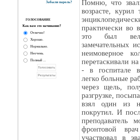
Помню, что звал
Забыли пароль?
возрасте, курил
энциклопеди
ГОЛОСОВАНИЕ
Как вам это начинание?
практически во в
Отлично!
это был вели
Хорошо.
замечательных и
Нормально.
неимоверное ко
Неочень.
перетаскивали н
Полный ...
- в госпитале 
легко больные раб
через щель, по
разгрузке, посып
взял один из 
покрутил. И посл
преподаватель м
фронтовой вра
участвовал в эв