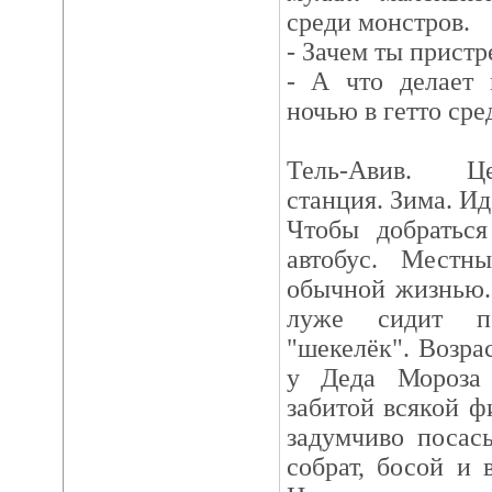
среди монстров.
- Зачем ты прист
- А что делает 
ночью в гетто сре
Тель-Авив. Це
станция. Зима. И
Чтобы добратьс
автобус. Местн
обычной жизнью.
луже сидит п
"шекелёк". Возра
у Деда Мороза 
забитой всякой ф
задумчиво посас
собрат, босой и 