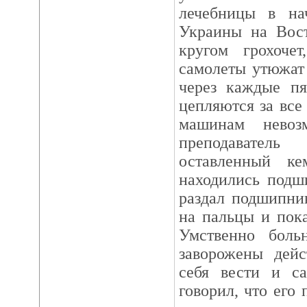
лечебницы в на
Украины на Вост
кругом грохоч
самолеты утюжат
через каждые пя
цепляются за все
машинам невоз
преподавате
оставленный к
находились подш
раздал подшипни
на пальцы и пока
Умственно бол
заворожены дейс
себя вести и с
говорил, что его 