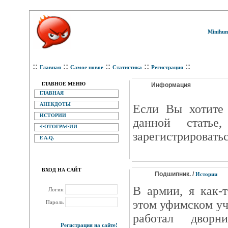
Minihum
::
::
::
::
::
Главная
Самое новое
Статистика
Регистрация
ГЛАВНОЕ МЕНЮ
Информация
ГЛАВНАЯ
АНЕКДОТЫ
Eсли Вы хотите 
ИСТОРИИ
данной статье
ФОТОГРАФИИ
зарегистрироватьс
F.A.Q.
ВХОД НА САЙТ
Подшипник. /
Истории
В армии, я как-
Логин
этом уфимском уч
Пароль
работал дворн
Регистрация на сайте!