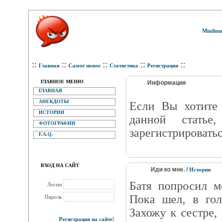
Minihum
::
::
::
::
::
Главная
Самое новое
Статистика
Регистрация
ГЛАВНОЕ МЕНЮ
Информация
ГЛАВНАЯ
АНЕКДОТЫ
Eсли Вы хотите 
ИСТОРИИ
данной статье
ФОТОГРАФИИ
зарегистрироватьс
F.A.Q.
ВХОД НА САЙТ
Иди ко мне. /
Истории
Батя попросил м
Логин
Пока шел, в гол
Пароль
Захожу к сестре,
Регистрация на сайте!