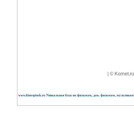
| © Kornet.r
www.kinospisok.ru Уникальная база по фильмам, док. фильмам, мультикам 