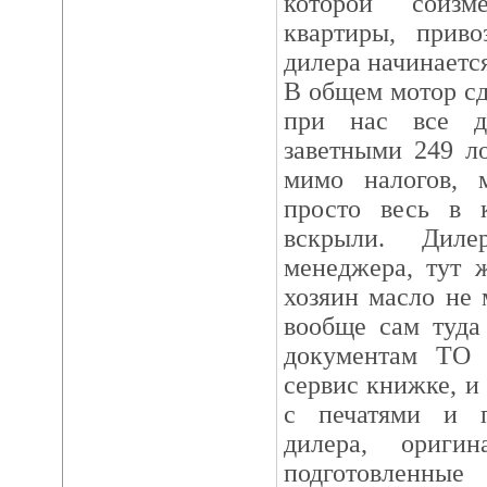
которой соизм
квартиры, приво
дилера начинается
В общем мотор сд
при нас все де
заветными 249 л
мимо налогов, 
просто весь в к
вскрыли. Диле
менеджера, тут 
хозяин масло не 
вообще сам туда
документам ТО
сервис книжке, и 
с печатями и п
дилера, ориги
подготовленны