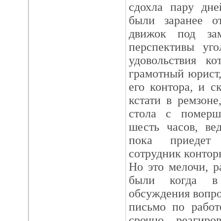
сдохла пару дне
были заранее о
движок под зам
перспективы уго
удовольствия ко
грамотный юрист,
его контора, и с
кстати в ремзон
стола с померш
шесть часов, ве
пока приедет 
сотрудник контор
Но это мелочи, 
были когда в 
обсуждения вопро
письмо по работ
срочно реагир