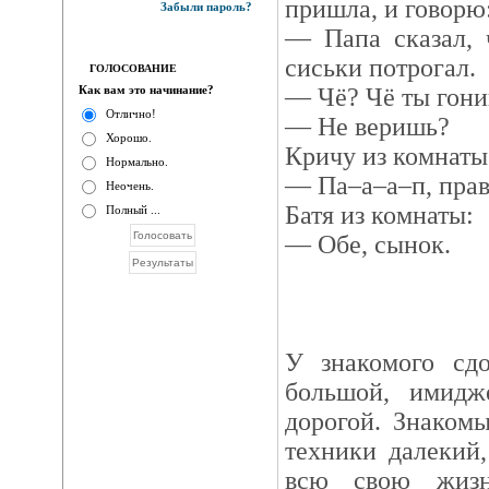
пришла, и говорю
Забыли пароль?
— Папа сказал, 
сиськи потрогал.
ГОЛОСОВАНИЕ
Как вам это начинание?
— Чё? Чё ты гон
Отлично!
— Не веришь?
Хорошо.
Кричу из комнаты
Нормально.
— Па–а–а–п, пра
Неочень.
Батя из комнаты:
Полный ...
— Обе, сынок.
У знакомого сдо
большой, имидж
дорогой. Знаком
техники далекий
всю свою жизн