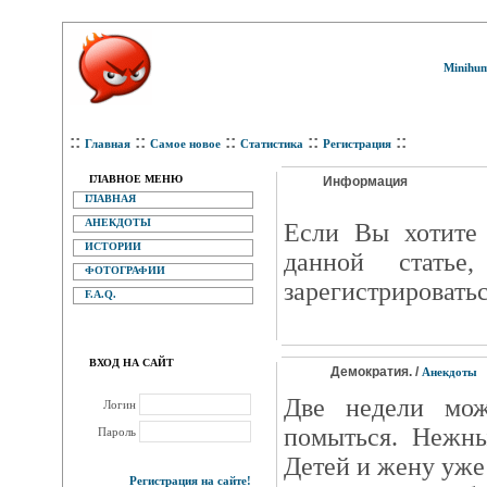
Minihum
::
::
::
::
::
Главная
Самое новое
Статистика
Регистрация
ГЛАВНОЕ МЕНЮ
Информация
ГЛАВНАЯ
АНЕКДОТЫ
Eсли Вы хотите 
ИСТОРИИ
данной статье
ФОТОГРАФИИ
зарегистрироватьс
F.A.Q.
ВХОД НА САЙТ
Демократия. /
Анекдоты
Две недели мо
Логин
помыться. Нежны
Пароль
Детей и жену уже
Регистрация на сайте!