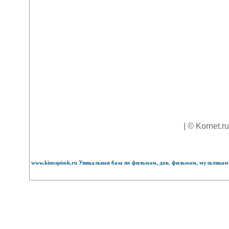
| © Kornet.r
www.kinospisok.ru Уникальная база по фильмам, док. фильмам, мультикам 