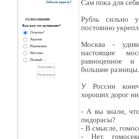
Сам пока для себя
Забыли пароль?
Рубль сильно 
ГОЛОСОВАНИЕ
Как вам это начинание?
постоянно укрепл
Отлично!
Хорошо.
Москва - удиви
Нормально.
настоящие мос
Неочень.
равноценное и
Полный ...
большие разницы
У России коне
хороших дорог ни
- А вы знали, чт
пидорасы?
- В смысле, гомо
- Нет, гомосек