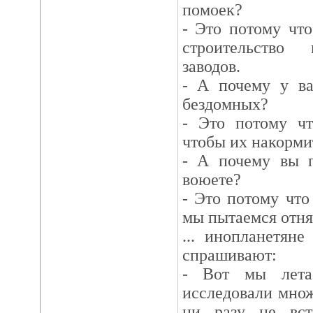
помоек?
- Это потому что
строительство 
заводов.
- А почему у ва
бездомных?
- Это потому чт
чтобы их накорми
- А почему вы п
воюете?
- Это потому что 
мы пытаемся отнят
... инопланетян
спрашивают:
- Вот мы лета
исследовали множ
ни разу не вст