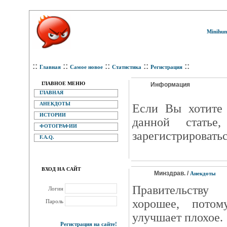
Minihum
::
::
::
::
::
Главная
Самое новое
Статистика
Регистрация
ГЛАВНОЕ МЕНЮ
Информация
ГЛАВНАЯ
АНЕКДОТЫ
Eсли Вы хотите 
ИСТОРИИ
данной статье
ФОТОГРАФИИ
зарегистрироватьс
F.A.Q.
ВХОД НА САЙТ
Минздрав. /
Анекдоты
Правительству
Логин
хорошее, пото
Пароль
улучшает плохое.
Регистрация на сайте!