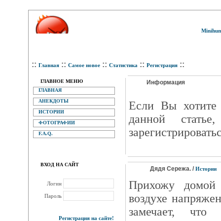
Minihum
::
::
::
::
::
Главная
Самое новое
Статистика
Регистрация
ГЛАВНОЕ МЕНЮ
Информация
ГЛАВНАЯ
АНЕКДОТЫ
Eсли Вы хотите 
ИСТОРИИ
данной статье
ФОТОГРАФИИ
зарегистрироватьс
F.A.Q.
ВХОД НА САЙТ
Дядя Сережа. /
Истории
Прихожу домой
Логин
воздухе напряже
Пароль
замечает, что
Регистрация на сайте!