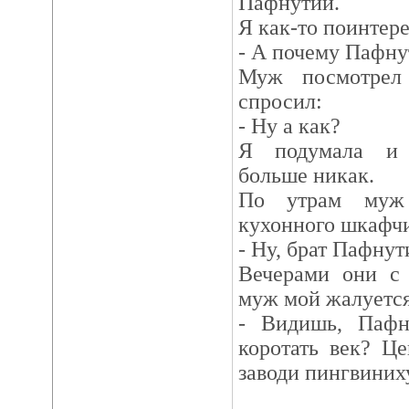
Пафнутий.
Я как-то поинтере
- А почему Пафну
Муж посмотрел
спросил:
- Ну а как?
Я подумала и п
больше никак.
По утрам муж 
кухонного шкафчи
- Ну, брат Пафнут
Вечерами они с
муж мой жалуется
- Видишь, Пафн
коротать век? Це
заводи пингвиних