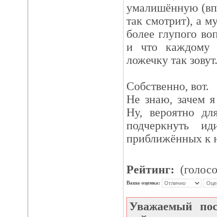
умалишённую (впр
так смотрит), а м
более глупого во
и что каждому 
ложечку так зовут
Собственно, вот.
Не знаю, зачем я 
Ну, вероятно дл
подчеркнуть и
приближённых к 
Рейтинг:
(голосо
Ваша оценка:
Уважаемый по