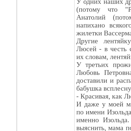
У одних наших др
(потому что "P
Анатолий (пот
напихано всяког
жилетки Вассерма
Другие лентяйку
Люсей - в честь 
их словам, лентяй
У третьих прожи
Любовь Петровн
доставили и расп
бабушка всплесну
- Красивая, как 
И даже у моей м
по имени Изольда
именно Изольда.
выяснить, мама п