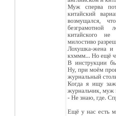
Муж сперва пот
китайский вариа
возмущался, чт
безграмотной 
китайского не
милостиво разреш
Лохушка-жена и 
кхммм... Но ещё ч
В инструкции бы
Ну, при моём про
журнальный столи
Когда я ищу заж
журнальчик, муж 
- Не знаю, где. С
Ещё у нас есть м