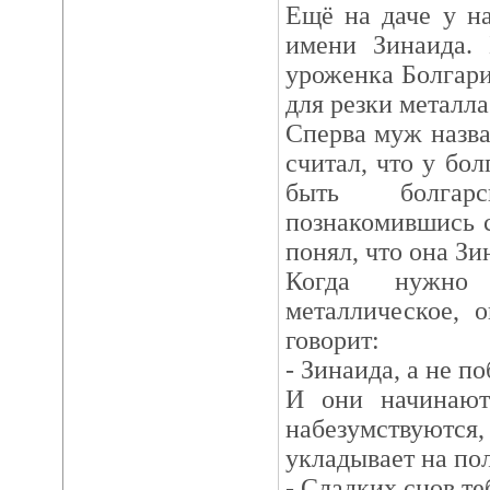
Ещё на даче у н
имени Зинаида. 
уроженка Болгари
для резки металла
Сперва муж назва
считал, что у бо
быть болгар
познакомившись с
понял, что она Зи
Когда нужно р
металлическое, 
говорит:
- Зинаида, а не п
И они начинают 
набезумствуются
укладывает на по
- Сладких снов те