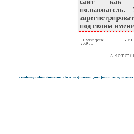
сайт как не
пользователь
зарегистрироват
под своим имене
авт
Просмотрено:
2669 раз
| © Kornet.r
www.kinospisok.ru Уникальная база по фильмам, док. фильмам, мультикам 