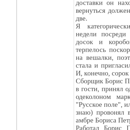
доставки он нах
вернуться должен
две.
Я категорическ
недели посреди 
досок и короб
терпелось поско
на вешалки, поэ
стала и пригласи
И, конечно, сорок
Сборщик Борис Пе
в гости, принял 
одеколоном мар
"Русское поле", 
знаю) провонял 
амбре Бориса Пет
Работал Борис П