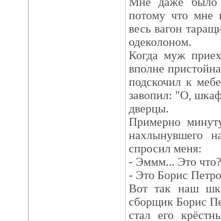
Мне даже было 
потому что мне 
весь вагон тара
одеколоном.
Когда муж приех
вполне пристойна
подскочил к мебе
завопил: "О, шкаф
дверцы.
Примерно минуту
нахлынувшего н
спросил меня:
- Эммм... Это что
- Это Борис Петров
Вот так наш шк
сборщик Борис Пет
стал его крёстн