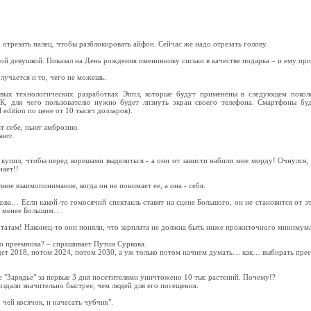
отрезать палец, чтобы разблокировать айфон. Сейчас же надо отрезать голову.
 девушкой. Показал на День рождения имениннику сиськи в качестве подарка – и ему прия
лучается и то, чего не можешь.
вых технологических разработках Эппл, которые будут применены в следующем поколе
, для чего пользователю нужно будет лизнуть экран своего телефона. Смартфоны буд
l edition по цене от 10 тысяч долларов).
ят себе, пьют амброзию.
ают.
купил, чтобы перед корешами выделиться - а они от зависти набили мне морду! Очнулся, 
ает!!
 взаимопонимание, когда он не понимает ее, а она - себя.
ва… Если какой-то гомосячий спектакль ставят на сцене Большого, он не становится от э
но менее Большим…
утатам! Наконец-то они поняли, что зарплата не должна быть ниже прожиточного минимума
го преемника? – спрашивает Путин Суркова.
дет 2018, потом 2024, потом 2030, а уж только потом начнем думать… как… выбирать прее
е "Зарядье" за первые 3 дня посетителями уничтожено 10 тыс растений. Почему!?
оздали значительно быстрее, чем людей для его посещения.
чей косячок, и начесать чубчик".