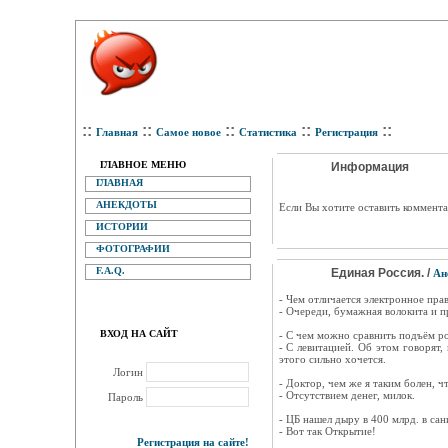
::
::
::
::
::
Главная
Самое новое
Статистика
Регистрация
ГЛАВНОЕ МЕНЮ
Информация
ГЛАВНАЯ
АНЕКДОТЫ
Eсли Вы хотите оставить коммента
ИСТОРИИ
ФОТОГРАФИИ
F.A.Q.
Единая Россия. /
Ан
- Чем отличается электронное пра
- Очереди, бумажная волокита и 
ВХОД НА САЙТ
- С чем можно сравнить подъём р
- С левитацией. Об этом говорят,
этого сильно хочется.
Логин
- Доктор, чем же я таким болен, ч
- Отсутствием денег, милок.
Пароль
- ЦБ нашел дыру в 400 млрд. в са
- Вот так Открытие!
Регистрация на сайте!