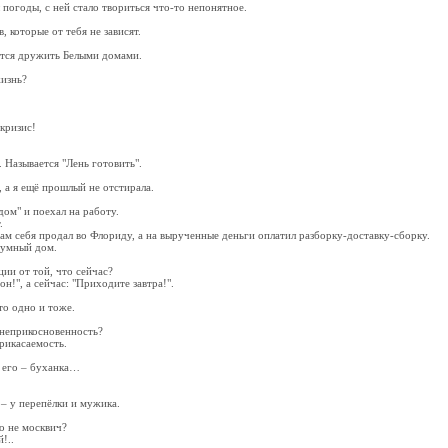
 погоды, с ней стало твориться что-то непонятное.
, которые от тебя не зависят.
тся дружить Белыми домами.
жизнь?
 кризис!
 Называется "Лень готовить".
 а я ещё прошлый не отстирала.
ом" и поехал на работу.
.
сам себя продал во Флориду, а на вырученные деньги оплатил разборку-доставку-сборку.
 умный дом.
ии от той, что сейчас?
н!", а сейчас: "Приходите завтра!".
то одно и тоже.
 неприкосновенность?
рикасаемость.
ц его – буханка…
и – у перепёлки и мужика.
о не москвич?
!..