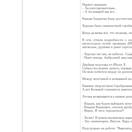
Первое свидание:
– Ты разочаровательна...
– А ты никакой как все...
Раньше бандитам было достаточно 
Хорошо быть симпатичной стройной
Когда делаешь всё, что можешь, по
В сеть утекли подробности о но
происходить путём проверки ДНК
апельсина, дуриана и денег (specia
- Хорошо им там, на небесах. Сид
- Пьют нектар. Амброзией закусыв
Двойная подстава от iPhone X:
Собрал последние деньги, первым 
Он мою побитую морду не распозн
Между мужчиной и женщиной полное
Навеяно творчеством Серебреннико
А вот Большой становится замет
Логика возвращается к нашим деп
- Владик, как будем выбирать мое
- Владим Владимыч, сначала прой
- Верно. И чего торопиться?!
- Холмс! В новом московском парк
- Это элементарно, Ватсон. Парк с
Подслушано на работе: "Выяснить, 