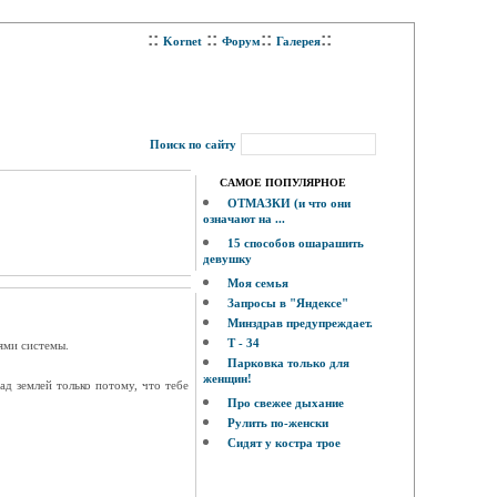
::
::
::
::
Kornet
Форум
Галерея
Поиск по сайту
САМОЕ ПОПУЛЯРНОЕ
ОТМАЗКИ (и что они
означают на ...
15 способов ошарашить
девушку
Моя семья
Запросы в "Яндексе"
Минздрав предупреждает.
Т - 34
ями системы.
Парковка только для
женщин!
ад землей только потому, что тебе
Про свежее дыхание
Рулить по-женски
Сидят у костра трое