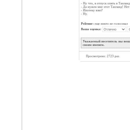
- Ну что, в отпуск опять в Таиланд
- Да нужен мне этот Таиланд! Нет 
- Ипотеку взял?
- Ну.
Рейтинг:
еще никто не голосовал
Ваша оценка:
Уважаемый посетитель вы вошл
своим именем.
Просмотрено: 2723 раз