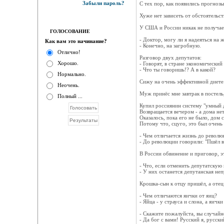
Забыли пароль?
С тех пор, как появились прогнозы
Хуже нет зависеть от обстоятельств
У США и России никак не получае
ГОЛОСОВАНИЕ
- Доктор, могу ли я надеяться на 
Как вам это начинание?
- Конечно, на загробную.
Отлично!
Разговор двух депутатов:
Хорошо.
- Говорят, в стране экономический
- Что ты говоришь!? А в какой?
Нормально.
Сижу на очень эффективной диете.
Неочень.
Муж принёс мне завтрак в постель,
Полный ...
Купил россиянин систему "умный д
Возвращается вечером - а дома нет
Оказалось, пока его не было, дом 
Потому что, сцуго, это был очень
- Чем отличается жизнь до революц
- До революции говорили: "Пшёл во
В России обвинение и приговор, э
- Что, если отменить депутатскую
- У них останется депутанская неп
Крошка-сын к отцу пришёл, а оте
- Чем отличаются яички от яиц?
- Яйца - у страуса и слона, а яичк
- Скажите пожалуйста, вы случайн
- Да бог с вами! Русский я, русский