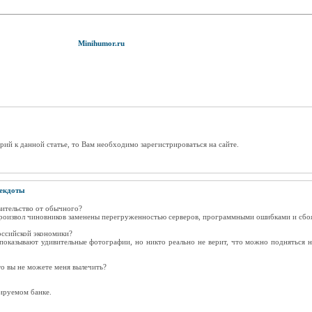
Minihumor.ru
рий к данной статье, то Вам необходимо зарегистрироваться на сайте.
екдоты
вительство от обычного?
произвол чиновников заменены перегруженностью серверов, программными ошибками и сбо
оссийской экономики?
 показывают удивительные фотографии, но никто реально не верит, что можно подняться н
то вы не можете меня вылечить?
нируемом банке.