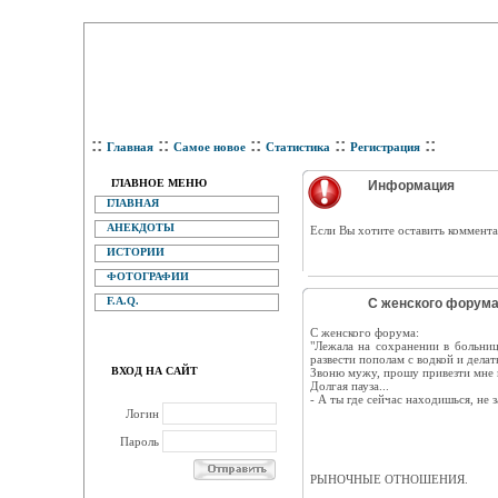
::
::
::
::
::
Главная
Самое новое
Статистика
Регистрация
ГЛАВНОЕ МЕНЮ
Информация
ГЛАВНАЯ
АНЕКДОТЫ
Eсли Вы хотите оставить коммента
ИСТОРИИ
ФОТОГРАФИИ
F.A.Q.
С женского форума.
С женского форума:
"Лежала на сохранении в больниц
развести пополам с водкой и делат
ВХОД НА САЙТ
Звоню мужу, прошу привезти мне в
Долгая пауза...
- А ты где сейчас находишься, не 
Логин
Пароль
РЫНОЧНЫЕ ОТНОШЕНИЯ.