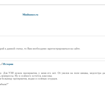
Minihumor.ru
рий к данной статье, то Вам необходимо зарегистрироваться на сайте.
 /
Истории
е. Для УЗИ нужен презерватив, у меня его нет. От уколов на попе шишка, медсестра да
ь компрессы. Ну и солёного хочется, классика.
 больницу презерватив, водки и солёных огурцов.
забыла?"