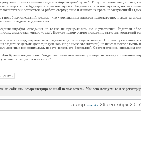
я родители иногда слишком поздно забирали детей домой. Когда это случалось, то под ук
нка, обещая что в будущем это не повторится. Разумеется, это повторялось, но не слиш
т воспитателей оставаться на работе сверхурочно и лишают их права на заслуженный отдых
от подобных опозданий, решило, что укоризненных взглядов недостаточно, и ввело за оп
естанут опаздывать, думали они.
едения штрафов опоздания не только не прекратились, но и участились. Родители обо
инность, а рыночная оплата труда". Прежде недопустимое поведение стало для родителей с
 бесполезность мер, штрафы за опоздание в детском саду отменили. Но было уже слишком 
ны следить за детьми допоздна (уж коль скоро им за это платили) не исчезла после отмены 
му должны этим заниматься, просто теперь это бесплатно". Соответственно, опоздания опя
 Дан Ариэли подвел итог: "когда рыночные отношения приходят на замену социальным нор
нуть, даже если рынок изменился".
и на сайт как незарегистрированный пользователь. Мы рекомендуем вам зарегистриро
автор:
26 сентября 201
marika