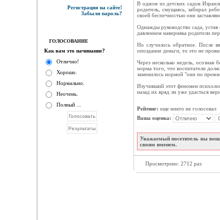
В одном из детских садов Израил
Регистрация на сайте!
родитель, смущаясь, забирал ребе
Забыли пароль?
своей беспечностью они заставляю
Однажды руководство сада, устав 
давлением наверняка родители пер
ГОЛОСОВАНИЕ
Но случилось обратное. После вв
Как вам это начинание?
опоздание деньги, то это не пров
Отлично!
Через несколько недель, осознав
норма того, что воспитатели долж
Хорошо.
заменилось нормой "они по прежне
Нормально.
Изучивший этот феномен психолог
назад их вряд ли уже удасться вер
Неочень.
Полный ...
Рейтинг:
еще никто не голосовал
Ваша оценка:
Уважаемый посетитель вы вошл
своим именем.
Просмотрено: 2712 раз