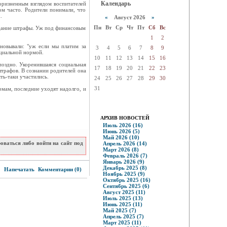
Календарь
оризненным взглядом воспитателей
ком часто. Родители понимали, что
.
«
Август 2026
»
Пн
Вт
Ср
Чт
Пт
Сб
Вс
оздание штрафы. Уж под финансовым
1
2
сновывали: "уж если мы платим за
3
4
5
6
7
8
9
оциальной нормой.
10
11
12
13
14
15
16
поздно. Укоренившаяся социальная
17
18
19
20
21
22
23
штрафов. В сознании родителей она
ть-таки участились.
24
25
26
27
28
29
30
31
мам, последние уходят надолго, и
АРХИВ НОВОСТЕЙ
Июль 2026 (16)
Июнь 2026 (5)
Май 2026 (10)
ваться либо войти на сайт под
Апрель 2026 (14)
Март 2026 (8)
Февраль 2026 (7)
Январь 2026 (9)
7
Декабрь 2025 (8)
Напечатать
Комментарии (0)
Ноябрь 2025 (9)
Октябрь 2025 (16)
Сентябрь 2025 (6)
Август 2025 (11)
Июль 2025 (13)
Июнь 2025 (11)
Май 2025 (7)
Апрель 2025 (7)
Март 2025 (11)