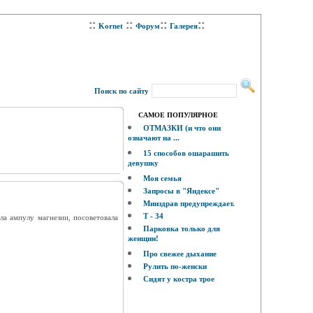
::
::
::
::
Kornet
Форум
Галерея
Поиск по сайту
САМОЕ ПОПУЛЯРНОЕ
ОТМАЗКИ (и что они
означают на ...
15 способов ошарашить
девушку
Моя семья
Запросы в "Яндексе"
Минздрав предупреждает.
Т - 34
ла ампулу магнезии, посоветовала
Парковка только для
женщин!
Про свежее дыхание
Рулить по-женски
Сидят у костра трое