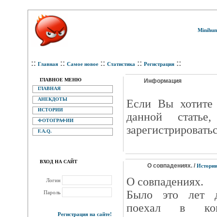
Minihum
::
::
::
::
::
Главная
Самое новое
Статистика
Регистрация
ГЛАВНОЕ МЕНЮ
Информация
ГЛАВНАЯ
АНЕКДОТЫ
Eсли Вы хотите 
ИСТОРИИ
данной статье
ФОТОГРАФИИ
зарегистрироватьс
F.A.Q.
ВХОД НА САЙТ
О совпадениях. /
Истори
О совпадениях.
Логин
Было это лет д
Пароль
поехал в ко
Регистрация на сайте!