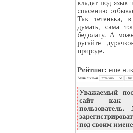
кладет под язык 
спасению отбывае
Так тетенька, 
думать, сама то
бедолагу. А мож
ругайте дурачк
природе.
Рейтинг:
еще ник
Ваша оценка:
Уважаемый по
сайт как не
пользователь
зарегистрироват
под своим имене