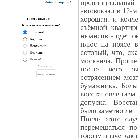
провинциальный 
Забыли пароль?
автовокзал в 12-м
хорошая, и колл
ГОЛОСОВАНИЕ
Как вам это начинание?
съёмной квартир
Отлично!
нюансов - одет о
Хорошо.
плюс на поясе в
Нормально.
сотовый, что, ск
Неочень.
москвича. Прошё
Полный ...
после чего о
сотрясением мозг
бумажника. Боль
восстановлением
допуска. Восста
было заметно легч
После этого слу
перемещаться по
городу иначе как 