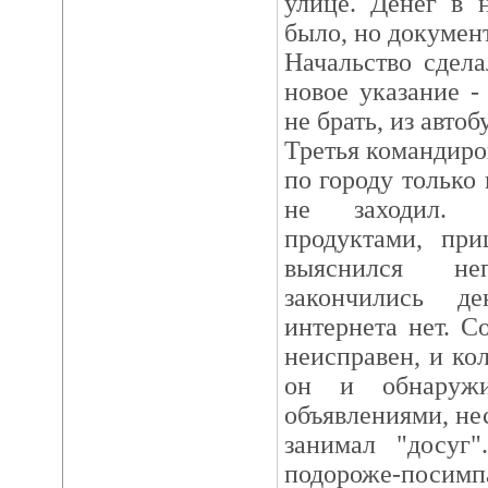
улице. Денег в 
было, но докумен
Начальство сдел
новое указание -
не брать, из автоб
Третья командиро
по городу только 
не заходил. В
продуктами, при
выяснился н
закончились д
интернета нет. С
неисправен, и кол
он и обнаружи
объявлениями, не
занимал "досуг"
подороже-по