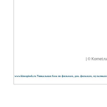
| © Kornet.r
www.kinospisok.ru Уникальная база по фильмам, док. фильмам, мультикам 