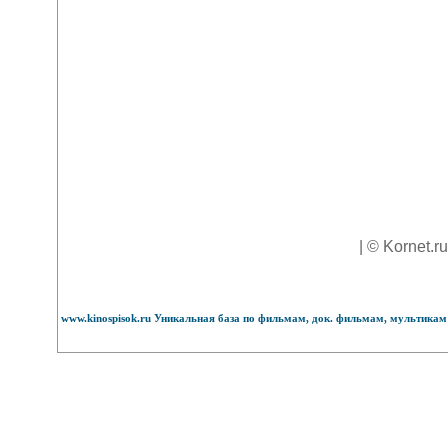
| © Kornet.r
www.kinospisok.ru Уникальная база по фильмам, док. фильмам, мультикам 