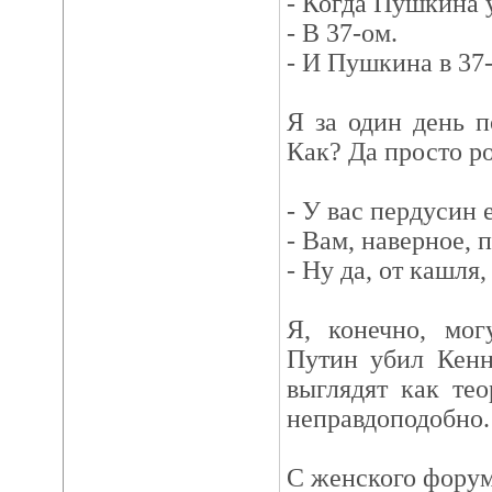
- Когда Пушкина 
- В 37-ом.
- И Пушкина в 37-
Я за один день п
Как? Да просто р
- У вас пердусин 
- Вам, наверное, 
- Ну да, от кашля,
Я, конечно, мог
Путин убил Кенн
выглядят как те
неправдоподобно.
С женского форум