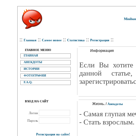
Minihum
::
::
::
::
::
Главная
Самое новое
Статистика
Регистрация
ГЛАВНОЕ МЕНЮ
Информация
ГЛАВНАЯ
АНЕКДОТЫ
Eсли Вы хотите 
ИСТОРИИ
данной статье
ФОТОГРАФИИ
зарегистрироватьс
F.A.Q.
ВХОД НА САЙТ
Жизнь. /
Анекдоты
- Самая глупая ме
Логин
- Стать взрослым.
Пароль
Регистрация на сайте!