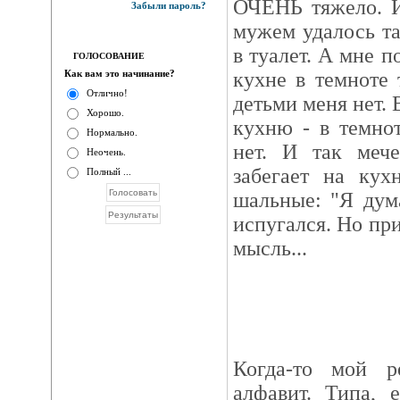
ОЧЕНЬ тяжело. И
Забыли пароль?
мужем удалось т
в туалет. А мне п
ГОЛОСОВАНИЕ
Как вам это начинание?
кухне в темноте 
Отлично!
детьми меня нет. 
Хорошо.
кухню - в темнот
Нормально.
нет. И так мече
Неочень.
забегает на кух
Полный ...
шальные: "Я дум
испугался. Но при
мысль...
Когда-то мой р
алфавит. Типа, 