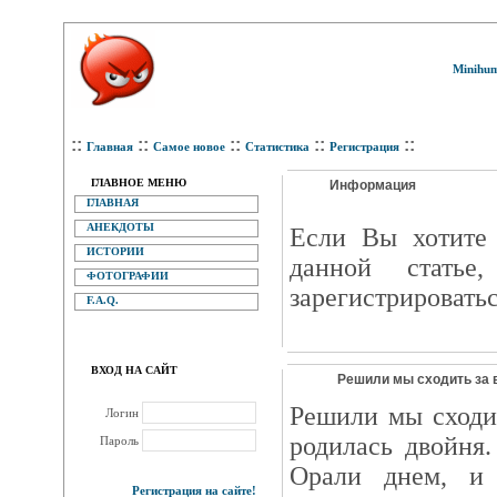
Minihum
::
::
::
::
::
Главная
Самое новое
Статистика
Регистрация
ГЛАВНОЕ МЕНЮ
Информация
ГЛАВНАЯ
АНЕКДОТЫ
Eсли Вы хотите 
ИСТОРИИ
данной статье
ФОТОГРАФИИ
зарегистрироватьс
F.A.Q.
ВХОД НА САЙТ
Решили мы сходить за 
Решили мы сходи
Логин
родилась двойня
Пароль
Орали днем, и
Регистрация на сайте!