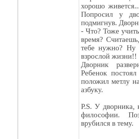
хорошо живется..
Попросил у дво
подмигнув. Дворн
- Что? Тоже учить
время? Считаешь,
тебе нужно? Ну 
взрослой жизни!!
Дворник разве
Ребенок постоял
положил метлу н
азбуку.
P.S. У дворника, 
философии. По
врубился в тему.