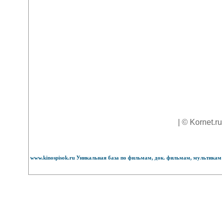
| © Kornet.r
www.kinospisok.ru Уникальная база по фильмам, док. фильмам, мультикам 