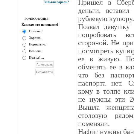
Пришел в Сберб
Забыли пароль?
деньги, вставил
рублевую купюру.
ГОЛОСОВАНИЕ
Как вам это начинание?
Позвал девушку 
Отлично!
попробовать в
Хорошо.
стороной. Не пр
Нормально.
посмотреть купюр
Неочень.
ее в живую. По
Полный ...
обменять ее в ка
что без паспо
паспорта нет. С
кому в толпе кл
не нужны эти 20
Вышла женщина
столовую рядо
поменяли.
Нафиг нужны банк