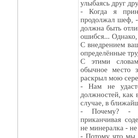
улыбаясь друг дру
- Когда я прин
продолжал шеф, -
должна быть отлич
ошибся... Однако,
С внедрением ва
определённые тру
С этими слова
обычное место 
раскрыл мою сере
- Нам не удаст
должностей, как 
случае, в ближай
- Почему? - и
приканчивая сод
не минералка - не 
- Потому что мы