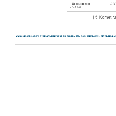
ав
Просмотрено:
2773 раз
| © Kornet.r
www.kinospisok.ru Уникальная база по фильмам, док. фильмам, мультикам 