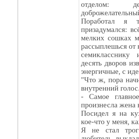
отделом: де
доброжелательны
Поработал я 
призадумался: всё
мелких сошках м
рассыплешься от 
семикласснику 
десять дворов из
энергичные, с иде
"Что ж, пора начи
внутренний голос
- Самое главно
произнесла жена в
Посидел я на ку
кое-что у меня, 
Я не стал трог
любитель выклад