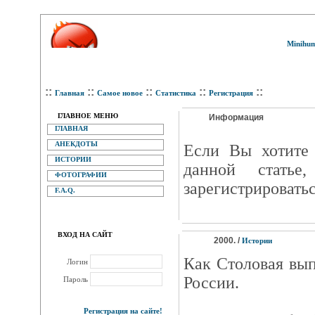
Minihum
::
::
::
::
::
Главная
Самое новое
Статистика
Регистрация
ГЛАВНОЕ МЕНЮ
Информация
ГЛАВНАЯ
АНЕКДОТЫ
Eсли Вы хотите 
ИСТОРИИ
данной статье
ФОТОГРАФИИ
зарегистрироватьс
F.A.Q.
ВХОД НА САЙТ
2000. /
Истории
Как Столовая вы
Логин
России.
Пароль
Регистрация на сайте!