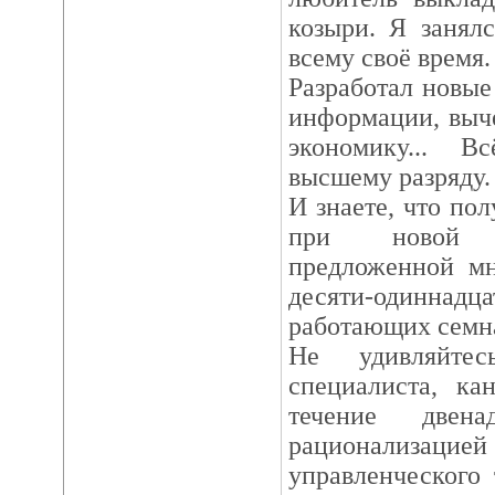
козыри. Я занял
всему своё время.
Разработал новые
информации, выч
экономику... 
высшему разряду.
И знаете, что по
при новой о
предложенной мн
десяти-одинна
работающих семн
Не удивляйте
специалиста, ка
течение двена
рационализац
управленческого 