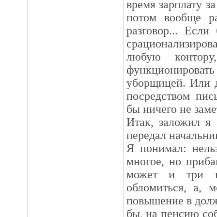
время зарплату за
потом вообще ра
разговор... Если
срационализир
любую контор
функциониров
уборщицей. Или 
посредством пис
бы ничего не заме
Итак, заложил я
передал начальник
Я понимал: нель
многое, но приба
может и три в
обломиться, а, 
повышение в долж
бы, на пенсию со