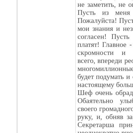
не заметить, не о
Пусть из меня
Пожалуйста! Пус
мои знания и не
согласен! Пусть
платят! Главное 
скромности и д
всего, впереди р
многомиллионные
будет подумать и 
настоящему боль
Шеф очень обрад
Обаятельно улы
своего громадног
руку, и, обняв з
Секретарша при
неоднократно рис