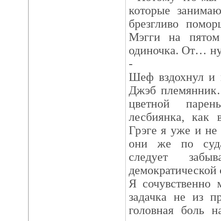
которые занимаю
брезгливо помор
Мэгги на пятом
одиночка. От… ну
-
Шеф вздохнул и п
Джэб племянник…
цветной паре
лесбиянка, как 
Грэге я уже и не
они же по суд
следует заб
демократической с
Я сочувственно 
задачка не из п
головная боль н