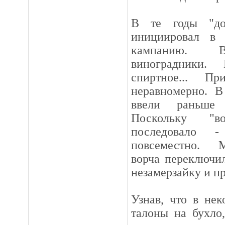
В те годы "до
инициировал в 
кампанию. В
виноградники.
спиртное... П
неравномерно. В
ввели раньше 
Поскольку "в
последовало 
повсеместно. 
ворча переключил
незамерзайку и пр
Узнав, что в не
талоны на бухло