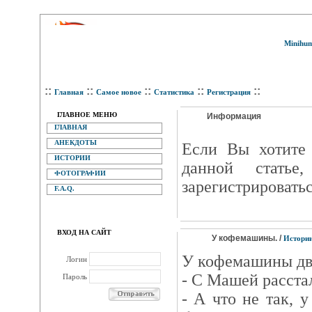
Minihum
::
::
::
::
::
Главная
Самое новое
Статистика
Регистрация
ГЛАВНОЕ МЕНЮ
Информация
ГЛАВНАЯ
АНЕКДОТЫ
Eсли Вы хотите 
ИСТОРИИ
данной статье
ФОТОГРАФИИ
зарегистрироватьс
F.A.Q.
ВХОД НА САЙТ
У кофемашины. /
Истори
У кофемашины дв
Логин
- С Машей расста
Пароль
- А что не так, 