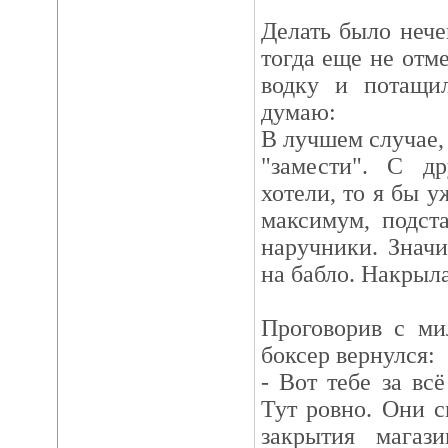
Делать было нече
тогда еще не отме
водку и потащи
думаю:
В лучшем случае, 
"замести". С д
хотели, то я бы у
максимум, подст
наручники. Значи
на бабло. Накрылас
Проговорив с ми
боксер вернулся:
- Вот тебе за вс
Тут ровно. Они с
закрытия магаз