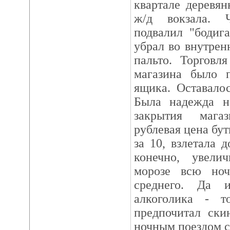
квартале деревя
ж/д вокзала. 
подвалил "бодиг
убрал во внутрен
пальто. Торговл
магазина было 
ящика. Оставало
Была надежда н
закрытия мага
рублевая цена бу
за 10, взлетала 
конечно, увели
морозе всю ноч
среднего. Да 
алкоголика - т
предпочитал ски
ночным поездом с