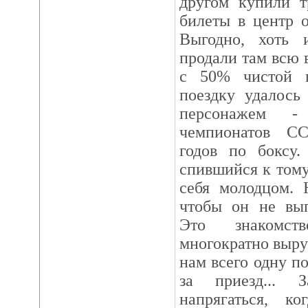
другом купили т
билеты в центр о
Выгодно, хоть 
продали там всю 
с 50% чистой 
поездку удалось
персонажем -
чемпионатов С
годов по боксу
спившийся к тому
себя молодцом. 
чтобы он не вып
Это знакомст
многократно выру
нам всего одну п
за приезд...
напрягаться, к