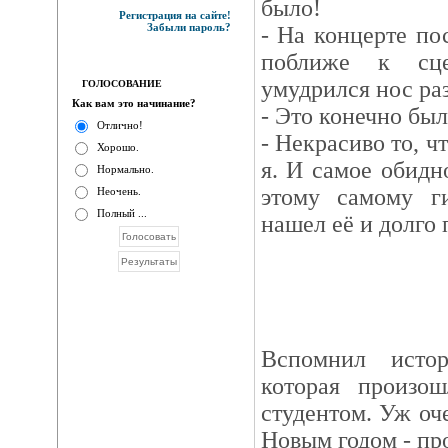
было!
Регистрация на сайте!
Забыли пароль?
- На концерте п
поближе к сце
умудрился нос раз
ГОЛОСОВАНИЕ
Как вам это начинание?
- Это конечно был
Отлично!
- Некрасиво то, ч
Хорошо.
я. И самое обидн
Нормально.
этому самому ги
Неочень.
Полный ...
нашел её и долго 
Вспомнил исто
которая произо
студентом. Уж оч
Новым годом - про