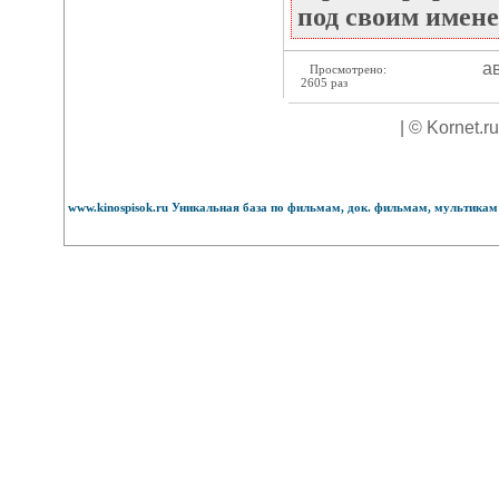
под своим имене
ав
Просмотрено:
2605 раз
| © Kornet.r
www.kinospisok.ru Уникальная база по фильмам, док. фильмам, мультикам 