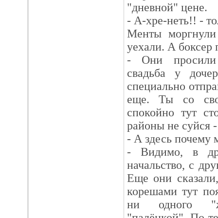
"дневной" цене.
- А-хре-неть!! - т
Менты моргнули
уехали. А боксер
- Они просили 
свадьба у доче
специально отправ
еще. Ты со св
спокойно тут ст
районы не суйся -
- А здесь почему
- Видимо, в др
начальство, с др
Еще они сказали,
корешами тут по
ни одного "жм
"палёнкой". По те