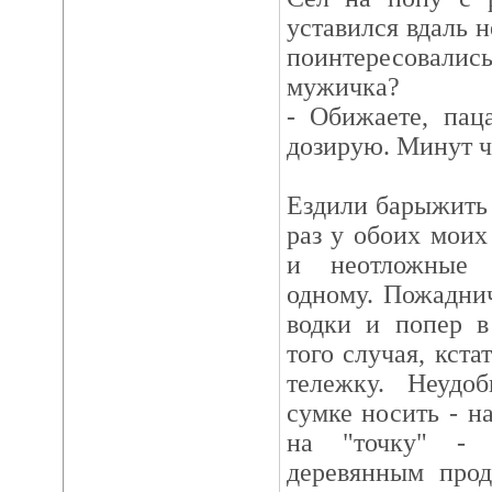
уставился вдаль
поинтересовалис
мужичка?
- Обижаете, пац
дозирую. Минут че
Ездили барыжить 
раз у обоих моих
и неотложные 
одному. Пожаднич
водки и попер в
того случая, кста
тележку. Неудо
сумке носить - н
на "точку" - 
деревянным прод