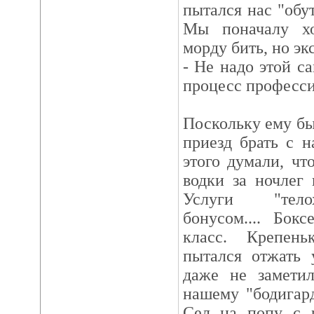
пытался нас "обу
Мы поначалу х
морду бить, но эк
- Не надо этой с
процесс професс
Поскольку ему бы
приезд брать с н
этого думали, чт
водки за ночлег 
Услуги "телох
бонусом.... Бок
класс. Крепен
пытался отжать 
даже не замети
нашему "бодигард
Сел на попу с 