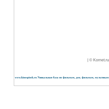
| © Kornet.r
www.kinospisok.ru Уникальная база по фильмам, док. фильмам, мультикам 