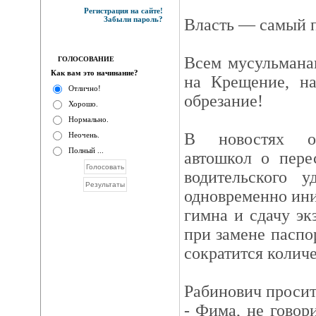
Регистрация на сайте!
Забыли пароль?
Власть — самый п
Всем мусульмана
ГОЛОСОВАНИЕ
Как вам это начинание?
на Крещение, на
Отлично!
обрезание!
Хорошо.
Нормально.
В новостях об
Неочень.
Полный ...
автошкол о пере
водительского у
одновременно ини
гимна и сдачу эк
при замене паспо
сократится колич
Рабинович просит 
- Фима, не говор