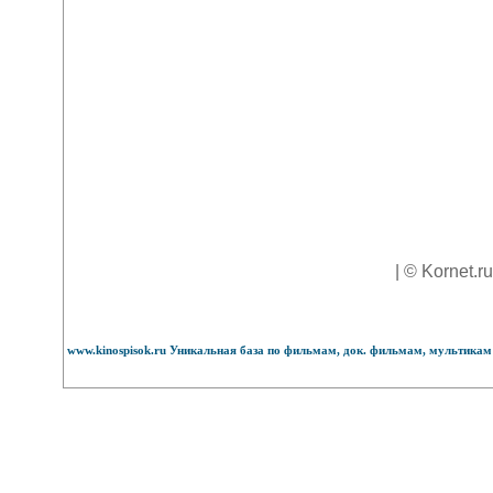
| © Kornet.r
www.kinospisok.ru Уникальная база по фильмам, док. фильмам, мультикам 