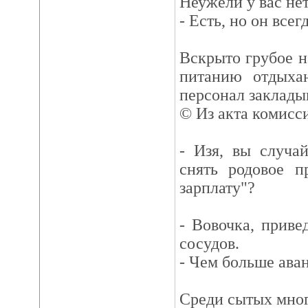
Неужели у вас не
- Есть, но он всег
Вскрыто грубое н
питанию отдых
персонал закладыв
© Из акта комисс
- Изя, вы случа
снять родовое п
зарплату"?
- Вовочка, прив
сосудов.
- Чем больше аван
Среди сытых мног