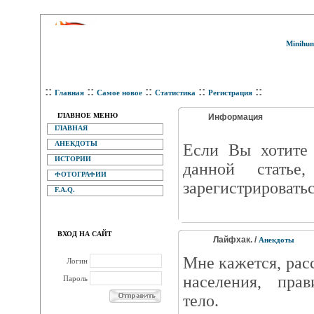
Minihum
::
::
::
::
::
Главная
Самое новое
Статистика
Регистрация
ГЛАВНОЕ МЕНЮ
Информация
ГЛАВНАЯ
АНЕКДОТЫ
Eсли Вы хотите 
ИСТОРИИ
данной статье
ФОТОГРАФИИ
зарегистрироватьс
F.A.Q.
ВХОД НА САЙТ
Лайфхак. /
Анекдоты
Мне кажется, рас
Логин
населения, прав
Пароль
тело.