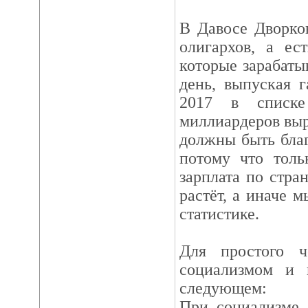
В Давосе Дворков
олигархов, а ес
которые зарабаты
день, выпуская г
2017 в списк
миллиардеров выр
должны быть бла
потому что толь
зарплата по стра
растёт, а иначе 
статистике.
Для простого ч
социализмом и 
следующем:
При социализме 