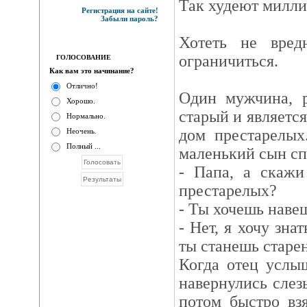
Так худеют милли
Регистрация на сайте!
Забыли пароль?
Хотеть не вред
ограничиться.
ГОЛОСОВАНИЕ
Как вам это начинание?
Отлично!
Один мужчина, р
Хорошо.
старый и является
Нормально.
дом престарелых
Неочень.
Полный ...
маленький сын сп
- Папа, а скажи
престарелых?
- Ты хочешь наве
- Нет, я хочу знат
ты станешь старе
Когда отец услыш
навернулись слез
потом быстро вз