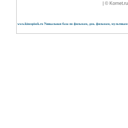
| © Kornet.r
www.kinospisok.ru Уникальная база по фильмам, док. фильмам, мультикам 