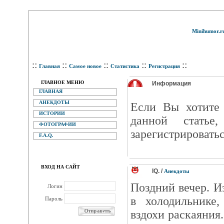
Minihumor.r
::
::
::
::
::
Главная
Самое новое
Статистика
Регистрация
ГЛАВНОЕ МЕНЮ
Информация
ГЛАВНАЯ
АНЕКДОТЫ
Eсли Вы хотите 
ИСТОРИИ
данной статье
ФОТОГРАФИИ
зарегистрироватьс
F.A.Q.
ВХОД НА САЙТ
IQ. /
Анекдоты
Поздний вечер. И
Логин
в холодильнике,
Пароль
вздохи раскаяния