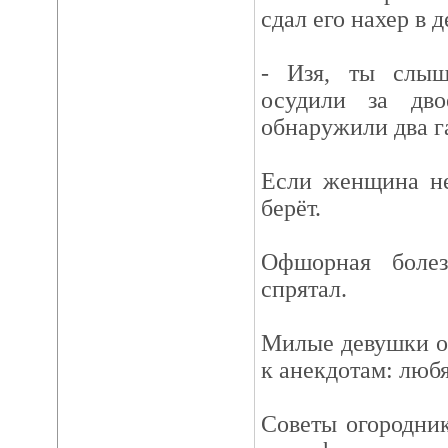
сдал его нахер в д
- Изя, ты слыш
осудили за дво
обнаружили два г
Если женщина не
берёт.
Офшорная боле
спрятал.
Милые девушки о
к анекдотам: любя
Советы огородник