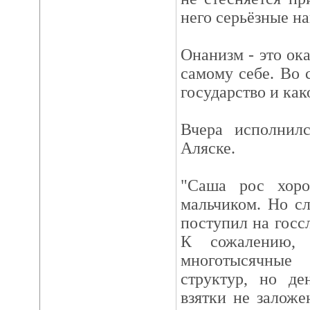
него серьёзные н
Онанизм - это ок
самому себе. Во 
государство и как
Вчера исполнилс
Аляске.
"Саша рос хор
мальчиком. Но сл
поступил на госсл
К сожалению, г
многотысячные
структур, но де
взятки не залож