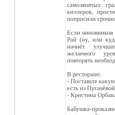
самозянятых гр
киллеров, прост
попросили срочно
Если чиновников 
Рай (ну, или ку
начнёт улучша
желаемого уро
повторять необход
В ресторане:
- Поставьте какую
есть из Пугачёвой
- Кристина Орбак
Бабушка-проказн