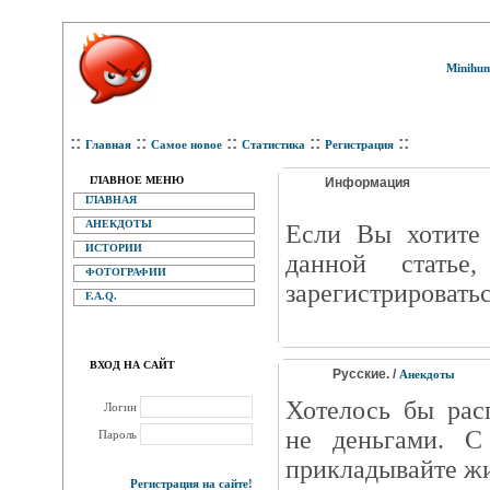
Minihum
::
::
::
::
::
Главная
Самое новое
Статистика
Регистрация
ГЛАВНОЕ МЕНЮ
Информация
ГЛАВНАЯ
АНЕКДОТЫ
Eсли Вы хотите 
ИСТОРИИ
данной статье
ФОТОГРАФИИ
зарегистрироватьс
F.A.Q.
ВХОД НА САЙТ
Русские. /
Анекдоты
Хотелось бы рас
Логин
не деньгами. С
Пароль
прикладывайте жи
Регистрация на сайте!