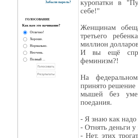
куропатки в "П
Забыли пароль?
себе!"
ГОЛОСОВАНИЕ
Как вам это начинание?
Женщинам обещ
Отлично!
третьего ребен
Хорошо.
миллион долларов 
Нормально.
И вы ещё спра
Неочень.
феминизм?!
Полный ...
На федерально
принято решение 
мышей без уме
поедания.
- Я знаю как надо
- Отнять деньги у
- Нет, этих трога