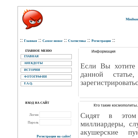
Minihum
::
::
::
::
::
Главная
Самое новое
Статистика
Регистрация
ГЛАВНОЕ МЕНЮ
Информация
ГЛАВНАЯ
АНЕКДОТЫ
Eсли Вы хотите 
ИСТОРИИ
данной статье
ФОТОГРАФИИ
зарегистрироватьс
F.A.Q.
ВХОД НА САЙТ
Кто такие космополиты.
Сидят в этом
Логин
миллиардеры, сл
Пароль
акушерские п
Регистрация на сайте!