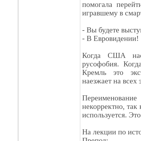
помогала перейт
игравшему в смар
- Вы будете выст
- В Евровидении!
Когда США нае
русофобия. Когд
Кремль это экс
наезжает на всех 
Переименовани
некорректно, так
используется. Эт
На лекции по исто
Препод: