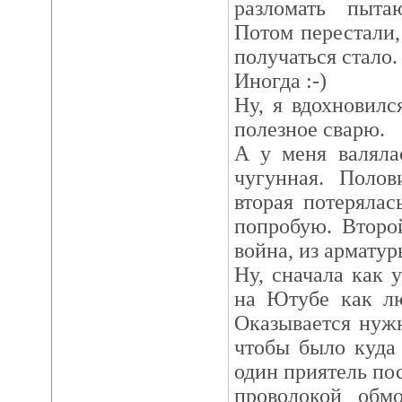
разломать пыта
Потом перестали,
получаться стало.
Иногда :-)
Ну, я вдохновилс
полезное сварю.
А у меня валяла
чугунная. Полов
вторая потерялас
попробую. Второ
война, из арматур
Ну, сначала как 
на Ютубе как лю
Оказывается нуж
чтобы было куда
один приятель по
проволокой обм