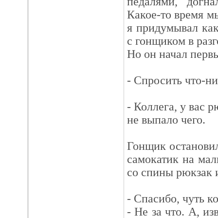
педалями, догн
Какое-то время м
я придумывал как
с гонщиком в разг
Но он начал перв
- Спросить что-ни
- Коллега, у вас 
не выпало чего.
Гонщик остановил
самокатик на ма
со спины рюкзак и
- Спасибо, чуть к
- Не за что. А, и