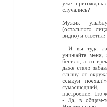
уже пригождалас
случались?
Мужик улыбну
(остального ли
видно) и ответил:
- И вы туда же?
унижайте меня, 
бесило, а со вр
даже стало забав
слышу от окружа
ссыкун поехал!
сумасшедший
настроение. Что ж
- Да, в общем-т
Имеете право.