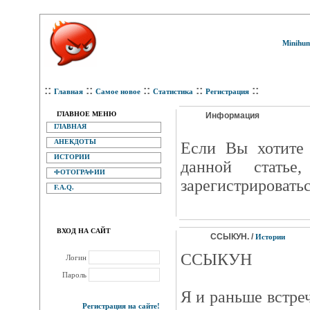
Minihum
::
::
::
::
::
Главная
Самое новое
Статистика
Регистрация
ГЛАВНОЕ МЕНЮ
Информация
ГЛАВНАЯ
АНЕКДОТЫ
Eсли Вы хотите 
ИСТОРИИ
данной статье
ФОТОГРАФИИ
зарегистрироватьс
F.A.Q.
ВХОД НА САЙТ
ССЫКУН. /
Истории
ССЫКУН
Логин
Пароль
Я и раньше встреч
Регистрация на сайте!