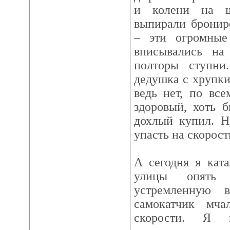
и колени на ш
выпирали бронир
– эти огромные
вписывались на
полторы ступн
дедушка с хрупки
ведь нет, по вс
здоровый, хоть 
дохлый купил. Н
упасть на скорост
А сегодня я кат
улицы опять 
устремленную 
самокатчик мч
скорости. Я п