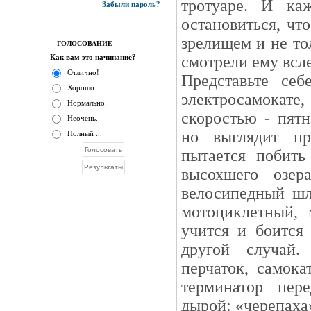
тротуаре. И к
Забыли пароль?
остановиться, чт
зрелищем и не то
ГОЛОСОВАНИЕ
Как вам это начинание?
смотрели ему всл
Отлично!
Представьте се
Хорошо.
электросамокат
Нормально.
скоростью - пятн
Неочень.
но выглядит п
Полный ...
пытается побить
высохшего озе
велосипедный шл
мотоциклетный, 
учится и боится
другой случай
перчаток, самок
терминатор пер
дырой: «черепаха»