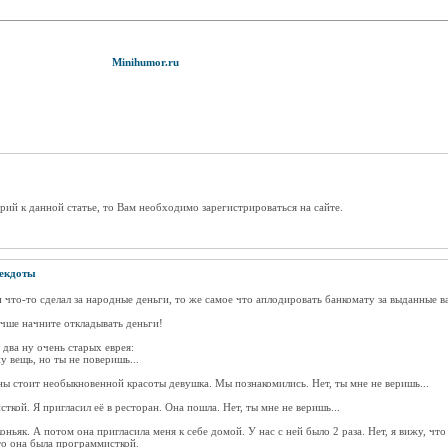
Minihumor.ru
рий к данной статье, то Вам необходимо зарегистрироваться на сайте.
екдоты
н что-то сделал за народные деньги, то же самое что аплодировать банкомату за выданные в
учше начните откладывать деньги!
два ну очень старых еврея:
у вещь, но ты не поверишь...
ны стоит необыкновенной красоты девушка. Мы познакомились. Нет, ты мне не веришь...
сткой. Я пригласил её в ресторан. Она пошла. Нет, ты мне не веришь...
ньяк. А потом она пригласила меня к себе домой. У нас с ней было 2 раза. Нет, я вижу, что 
что она была программисткой.