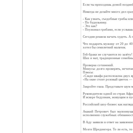
Если ты приходишь домой поздней 
Никогда не делайте много дел сраз
- Как узнать, съедобные грибы или
- По будильнику.
- Это как?
- Поужинал грибами, если услышал
Сегодня решила начать худеть. А п
Что подарить мужику от 20 до 40 
хотел бы семилетний мальчик.
Гей-браки не случаются по залёту!
Шах и мат, традиционные семейны
Проверка сочинений.
Минусы: долго проверять, нечита
Плюсы:
«Сзади шкафа расположена двух я
«На окне стоит розовый цветок — 
Закройте глаза. Представьте шум м
Руководители одной из стран Афри
И вскоре бедуинам, живущим в пус
Российский шоу-бизнес как нагляд
Акакий Петрович был малоимущий
исполнении служебных обязанност
В Аду заявили в ответ на заявлен
Мозги Шредингера. То ли есть, то 