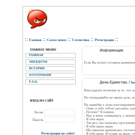
::
::
::
::
::
Главная
Самое новое
Статистика
Регистрация
ГЛАВНОЕ МЕНЮ
Информация
ГЛАВНАЯ
АНЕКДОТЫ
Eсли Вы хотите оставить коммента
ИСТОРИИ
ФОТОГРАФИИ
F.A.Q.
День Единства. /
Ан
Благодарить политика за то, что о
Не откладывайте на завтра дела, л
ВХОД НА САЙТ
На скамейке у дома разговаривают 
- Сёма, я тебе сейчас расскажу одн
- Почему? Я поверю.
Логин
- Иду я мимо универмага, у витри
- Я тебе верю.
Пароль
- Так вот, она оказалась программи
- Я тебе верю, верю.
- Мы заказали шампанское, потом ко
Регистрация на сайте!
- Я тебе верю. Я только не верю, 