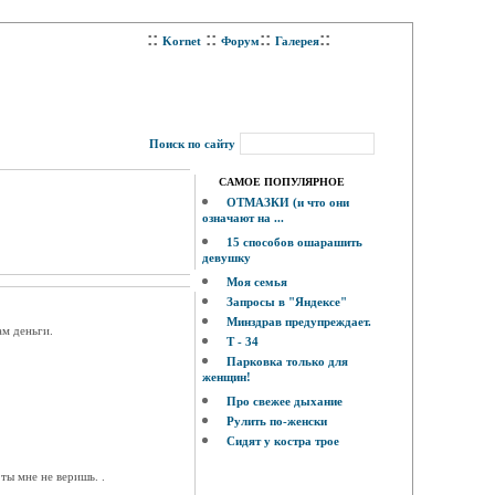
::
::
::
::
Kornet
Форум
Галерея
Поиск по сайту
САМОЕ ПОПУЛЯРНОЕ
ОТМАЗКИ (и что они
означают на ...
15 способов ошарашить
девушку
Моя семья
Запросы в "Яндексе"
Минздрав предупреждает.
ам деньги.
Т - 34
Парковка только для
женщин!
Про свежее дыхание
Рулить по-женски
Сидят у костра трое
ты мне не веришь. .