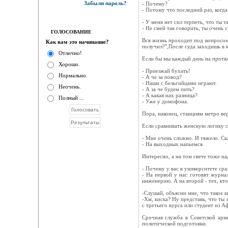
Забыли пароль?
- Почему?
- Потому что последний раз, когда
- У меня нет сил терпеть, что ты т
- Не смей так говорить, ты очень 
ГОЛОСОВАНИЕ
Вся жизнь проходит под вопросом
Как вам это начинание?
получил?",После суда заходишь в 
Отлично!
Если бы мы каждый день на протя
Хорошо.
- Приезжай бухать!
Нормально.
- А че за повод?
- Наши с бельгийцами играют.
Неочень.
- А за че будем пить?
- А какая нах разница?
Полный ...
- Уже у домофона.
Пора, наконец, станциям метро ве
Если сравнивать женскую логику с 
- Мне очень сложно. И тяжело. С
- На выходных напьемся.
Интересно, а на том свете тоже на
- Почему у вас в университете ср
- На первой у нас готовят журна
инженерию. А на второй - тех, кто
-Слушай, объясни мне, что такое 
-Хм, киска? Ну представь, что ты 
с третьего курса или студент из А
Срочная служба в Советской арми
политической подготовки.