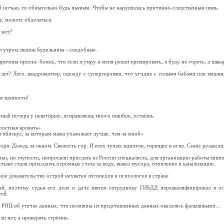
ночью, то обязательно будь пьяным. Чтобы не нарушилась причинно-следственная связь.
у, можете обделаться.
 нет?
 утром звонок будильника - съедобные.
ричина проста: боюсь, что если я умру и меня решат кремировать, я буду не гореть, а шква
лет? Лего, квадрокоптер, одежду с супергероями, что угодно с голыми бабами или машин
е ценности!
емый почерк у некоторых, исправляешь много ошибок, устаёшь.
ростная кровать»
гибискус, за которым мама ухаживает лучше, чем за мной»
оря. Дождь за окном. Свежесть гор. И всех тупых идиотов, горящих в огне. Сеанс релаксац
ки, по глупости, попросили прислать из России специалиста, для организации работы мини
тыне стали приходить огромные счета за воду, вывоз мусора, отопление и канализацию.
ное доказательство острой нехватки логопедов и психологов в стране
, поэтому судья его дело о даче взятки сотруднику ГИБДД переквалифицировал в ос
ей.
ие РПЦ об утечке данных, что половина из представленных данных оказались фальшивыми...
ли нет, а проверять стрёмно.