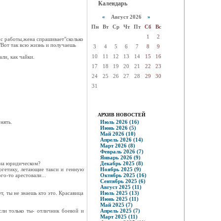
Календарь
«
Август 2026
»
Пн
Вт
Ср
Чт
Пт
Сб
Вс
1
2
с работы,жена спрашивает"сколько
"Вот так всю жизнь и получаешь
3
4
5
6
7
8
9
10
11
12
13
14
15
16
ли, как чайки.
17
18
19
20
21
22
23
24
25
26
27
28
29
30
31
АРХИВ НОВОСТЕЙ
нять.
Июль 2026 (16)
Июнь 2026 (5)
Май 2026 (10)
Апрель 2026 (14)
Март 2026 (8)
Февраль 2026 (7)
Январь 2026 (9)
 на юридическом?
Декабрь 2025 (8)
ргетику, летающие такси и генную
Ноябрь 2025 (9)
го-то арестовали...
Октябрь 2025 (16)
Сентябрь 2025 (6)
Август 2025 (11)
т, ты не знаешь кто это. Красавица
Июль 2025 (13)
Июнь 2025 (11)
Май 2025 (7)
сли только ты- отличник боевой и
Апрель 2025 (7)
Март 2025 (11)