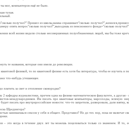
 ты мог, компьютеров ещё не было.
акая тупая.
сильный.
"сколько получил?" Пришел из школы,мамка спрашивает"сколько получил?",женился,пришел 
камеру опять вопрос"сколько получил?",выходишь из пенсионного фонда="сколько получил?
жении всей жизни видели столько несовершенных полуобнаженных людей, мы бы тоже крича
рнуть те названия, которые они имели до революции.
квантовой физикой, то по квантовой физике есть хотя бы литература, чтобы ее изучить и по
кажи что-нибудь утешающее.
до платить за свет и отопление сковородки?
азу 2 кафедры журналистики, причем одна на физико-математическом факультете, а другая -
листов-международников. Им писать про квантовые компьютеры, марсоходы, зеленую эне
 будет писать про внутрироссийские новости: что-то запретили, разворовали, дали взятку, ко
киска Шредингера?
ночью занимаешься сексом у себя в общаге. Представил? Но до тех пор, пока не включат све
фрики.
и – это когда в течение двух лет ты можешь поцеловаться только со знаменем. И то, е