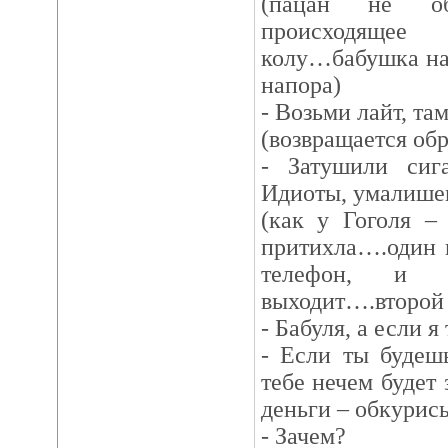
(пацан не о
происходящее 
колу…бабушка на 
напора)
- Возьми лайт, та
(возвращается обр
- Затушили сиг
Идиоты, умалишен
(как у Гоголя –
притихла….один и
телефон, и 
выходит….второй
- Бабуля, а если я
- Если ты будешь
тебе нечем будет 
деньги – обкурись
- Зачем?