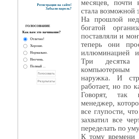
месяцев, почти 
Регистрация на сайте!
Забыли пароль?
стала возможной э
На прошлой нед
богатой органи
ГОЛОСОВАНИЕ
Как вам это начинание?
поставляли и мон
Отлично!
теперь они про
Хорошо.
иллюминацией и
Нормально.
Три десятка
Неочень.
Полный ...
компьютерным
наружка. И стр
работает, но по к
Говорят, так 
менеджер, которо
все глупости, что
захватил все че
переделать по уму
К тому времени 