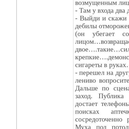
возмущенным лиц
- Там у входа два 
- Выйди и скажи 
дебилы отморожен
(он убегает с
лицом…возвращ
двое….такие…си
крепкие….демо
сигареты в руках
- перешел на дру
лениво вопроси
Дальше по сцен
заход. Публика
достает телефон
поисках аптеч
сосредоточенно 
Муха под потол