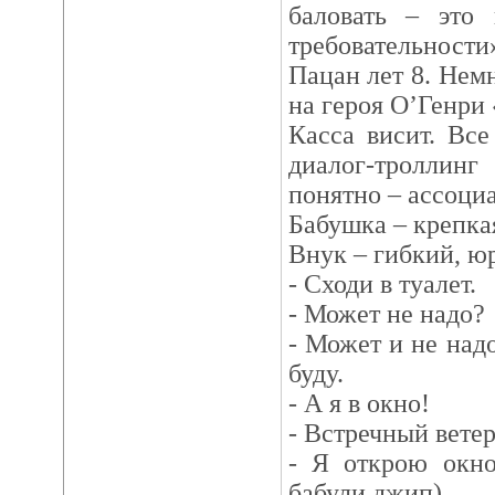
баловать – это 
требовательности
Пацан лет 8. Нем
на героя О’Генри
Касса висит. Вс
диалог-троллин
понятно – ассоци
Бабушка – крепка
Внук – гибкий, ю
- Сходи в туалет.
- Может не надо?
- Может и не надо
буду.
- А я в окно!
- Встречный ветер
- Я открою окно
бабули джип).