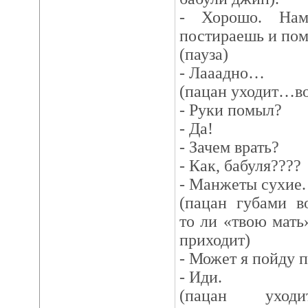
- Хорошо. На
постираешь и по
(пауза)
- Лааадно…
(пацан уходит…во
- Руки помыл?
- Да!
- Зачем врать?
- Как, бабуля????
- Манжеты сухие.
(пацан губами в
то ли «твою мать»
приходит)
- Может я пойду 
- Иди.
(пацан уход