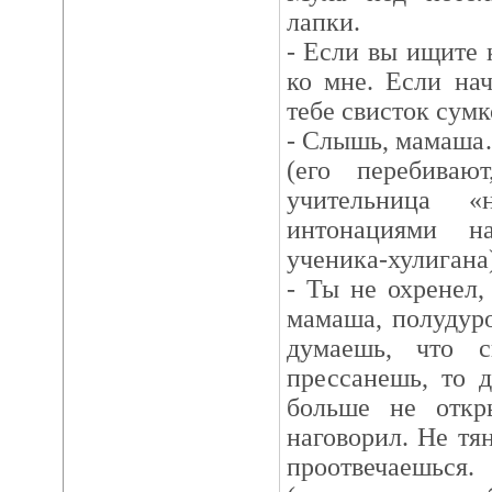
лапки.
- Если вы ищите 
ко мне. Если на
тебе свисток сумк
- Слышь, мамаш
(его перебиваю
учительница «
интонациями н
ученика-хулигана)
- Ты не охренел,
мамаша, полудур
думаешь, что 
прессанешь, то 
больше не откр
наговорил. Не тя
проотвечаешься.