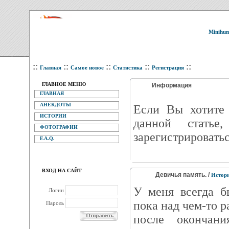
Minihum
::
::
::
::
::
Главная
Самое новое
Статистика
Регистрация
ГЛАВНОЕ МЕНЮ
Информация
ГЛАВНАЯ
АНЕКДОТЫ
Eсли Вы хотите 
ИСТОРИИ
данной статье
ФОТОГРАФИИ
зарегистрироватьс
F.A.Q.
ВХОД НА САЙТ
Девичья память. /
Истор
У меня всегда б
Логин
пока над чем-то р
Пароль
после окончани