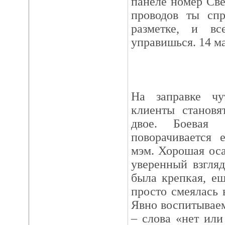
панеле номер Све
проводов ты спр
разметке, и вс
управишься. 14 ма
На заправке чу
клиенты становя
двое. Боевая 
поворачивается 
мэм. Хорошая оса
уверенный взгля
была крепкая, ещ
просто смеялась 
Явно воспитывае
– слова «нет или