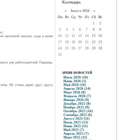
Календарь
«
Август 2026
»
Пн
Вт
Ср
Чт
Пт
Сб
Вс
1
2
3
4
5
6
7
8
9
т:
10
11
12
13
14
15
16
 её месячной пенсии, сидя в моём
17
18
19
20
21
22
23
24
25
26
27
28
29
30
31
логи для работодателей. Глядишь,
АРХИВ НОВОСТЕЙ
Июль 2026 (16)
Июнь 2026 (5)
очень. Не очень дарят друг другу
Май 2026 (10)
Апрель 2026 (14)
Март 2026 (8)
Февраль 2026 (7)
Январь 2026 (9)
Декабрь 2025 (8)
Ноябрь 2025 (9)
Октябрь 2025 (16)
Сентябрь 2025 (6)
Август 2025 (11)
Июль 2025 (13)
Июнь 2025 (11)
Май 2025 (7)
Апрель 2025 (7)
Март 2025 (11)