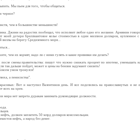
ыпить. Мы пьем для того, чтобы общаться.
и черное?
нств, чем в большинстве меньшинств!
нна. Джинн на радостях пообещал, что исполнит любое одно его желание. Армянин говори
ит моей дочери бриллиантовое колье стоимостью в один миллион долларов, купленное с
 виллы на берегу Средиземного моря...
ться...
те, чем их кормят, надо ли с ними гулять и какие прививки им делать?
и после смены правительства: пишут что нужно снижать процент по ипотеке, уменьшать на
ли так дальше пойдет, может и цены на бензин задумают снизить!
 Совсем умом тронулся!
люха, а пенисистка".
расивых: Вот и наступил Валентинов день. И все поделились на православнутых и не 
т всех на хрен.
ии мира нет запрета дуракам занимать руководящие должности.
рода.
льцев.
о нефть, должен заплатить 50 млрд долларов комсомольцам.
екистов нефть, а народ без денег.