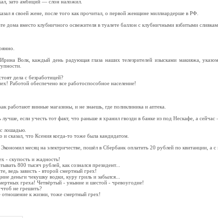
ал, зато амбиций — слон наложил.
сказал я своей жене, после того как прочитал, о первой женщине миллиардерше в РФ.
ьте дома вместо клубничного освежителя в туалете баллон с клубничными взбитыми сливкам
оянно.
рина Волк, каждый день радующая глаза наших телезрителей изысками макияжа, указом
тупности.
стоят дела с безработицей?
ех! Работой обеспечено все работоспособное население!
как работают винные магазины, и не знаешь, где поликлиника и аптека.
 лучше, если учесть тот факт, что раньше я хранил гвозди в банке из под Нескафе, а сейчас 
с лошадью.
и сказал, что Ксения когда-то тоже была кандидатом.
 Экономил месяц на электричестве, пошёл в Сбербанк оплатить 20 рублей по квитанции, а с
ех - скупость и жадность!
тывать 800 тысяч рублей, как сознался президент...
те, ведь зависть - второй смертный грех!
дние деньги чекушку водки, куру гриль и забылся...
 смертных греха! Четвёртый - уныние и шестой - чревоугодие!
, чтоб не грешить?
е отношение к жизни, тоже смертный грех!