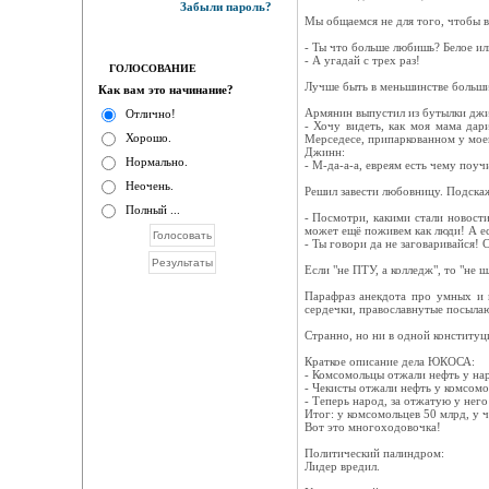
Забыли пароль?
Мы общаемся не для того, чтобы в
- Ты что больше любишь? Белое ил
- А угадай с трех раз!
ГОЛОСОВАНИЕ
Лучше быть в меньшинстве больши
Как вам это начинание?
Армянин выпустил из бутылки джи
Отлично!
- Хочу видеть, как моя мама дар
Хорошо.
Мерседесе, припаркованном у моей
Джинн:
Нормально.
- М-да-а-а, евреям есть чему поучи
Неочень.
Решил завести любовницу. Подскажи
Полный ...
- Посмотри, какими стали новост
может ещё поживем как люди! А ес
- Ты говори да не заговаривайся!
Если "не ПТУ, а колледж", то "не ш
Парафраз анекдота про умных и к
сердечки, православнутые посылаю
Странно, но ни в одной конституц
Краткое описание дела ЮКОСА:
- Комсомольцы отжали нефть у на
- Чекисты отжали нефть у комсомо
- Теперь народ, за отжатую у нег
Итог: у комсомольцев 50 млрд, у ч
Вот это многоходовочка!
Политический палиндром:
Лидер вредил.