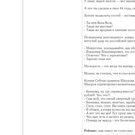
У иных людей мозгов — кот наплак
А что ты сделала в свои 44 года, 
Хотите подколоть гостей – постав
- Ты моя Кока-Кола.
- Такая же вкусная?
- Такая же вредная и шипишь пост
Полиционер разговорного жанра И
могучий удар по российской прес
- Мишустин, докладывайте, как об
- Владимир Владимирович, это усп
- Отлично! Что с зарплатами?
- Зарплат пока нет.
Молодость – это когда ты знаешь, 
Можно ли считать, что я стал жить
Ксения Собчак сравнила Шнурова 
Шнуров отреагировал моментально 
- Батюшка, ну где справедливость?
рублей! Что это?!
- Сын мой, это пятый смертный гр
- Батюшка, можно, конечно, зараба
- Стоп, стоп, стоп. Вы опять греши
- В общем, я вчера купил на после
- А вот это вы зря! Тут сразу два
- Что мне лечь и ничего не делать
- Отнюдь не выход - это беспечно
Рейтинг:
еще никто не голосовал