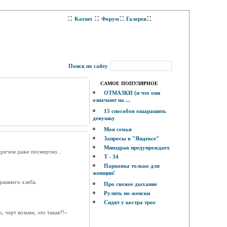
::
::
::
::
Kornet
Форум
Галерея
Поиск по сайту
САМОЕ ПОПУЛЯРНОЕ
ОТМАЗКИ (и что они
означают на ...
15 способов ошарашить
девушку
Моя семья
Запросы в "Яндексе"
Минздрав предупреждает.
причем даже посмертно...
Т - 34
Парковка только для
женщин!
рашнего хлеба.
Про свежее дыхание
Рулить по-женски
Сидят у костра трое
, черт возьми, это такая?!»