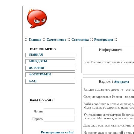
::
::
::
::
::
Главная
Самое новое
Статистика
Регистрация
ГЛАВНОЕ МЕНЮ
Информация
ГЛАВНАЯ
АНЕКДОТЫ
Eсли Вы хотите оставить коммента
ИСТОРИИ
ФОТОГРАФИИ
F.A.Q.
Ездюк. /
Анекдоты
Раньше думал, что доверие - это к
Средняя зарплата в России - хорош
ВХОД НА САЙТ
Forbes сообщил о новом миллиарде
Мы в порыве гордости за нашу стр
Логин
Учительница литературы: Вовочка,
Вовочка: Марьванна, за какое прес
Пароль
Девушки, если вам станет скучно в
Регистрация на сайте!
На самом деле с женщиной очень п