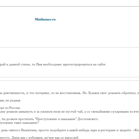
Minihumor.ru
рий к данной статье, то Вам необходимо зарегистрироваться на сайте.
ак девственность, и что потеряно, то не восстановишь. Но Лужков смог доказать обратное, 
ая, но редкая.
ре из России.
ану решили шикануть и за ужином пили не пустой чай, а со свежайшими сухариками из вче
 ты должен прочитать "Преступление и наказание" Достоевского.
тупление такое наказание?
 день святого Валентина, просто подойдите к какой-нибудь паре в ресторане и заорите: «Кто
росто. Днем как с ребенком, ночью как со взрослой.