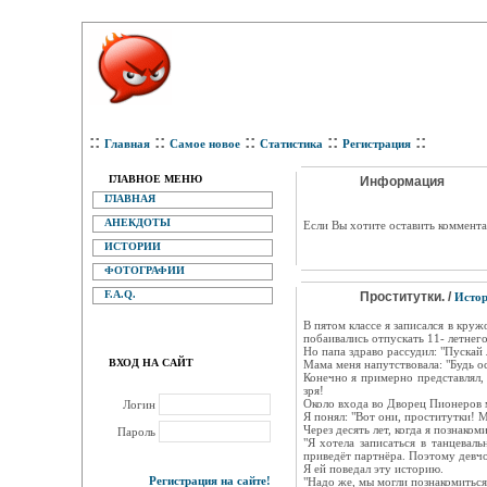
::
::
::
::
::
Главная
Самое новое
Статистика
Регистрация
ГЛАВНОЕ МЕНЮ
Информация
ГЛАВНАЯ
АНЕКДОТЫ
Eсли Вы хотите оставить коммента
ИСТОРИИ
ФОТОГРАФИИ
F.A.Q.
Проститутки. /
Исто
В пятом классе я записался в кру
побаивались отпускать 11- летнег
Но папа здраво рассудил: "Пускай 
ВХОД НА САЙТ
Мама меня напутствовала: "Будь ос
Конечно я примерно представлял,
зря!
Около входа во Дворец Пионеров м
Логин
Я понял: "Вот они, проститутки! М
Через десять лет, когда я познаком
Пароль
"Я хотела записаться в танцевал
приведёт партнёра. Поэтому девчо
Я ей поведал эту историю.
Регистрация на сайте!
"Надо же, мы могли познакомиться 