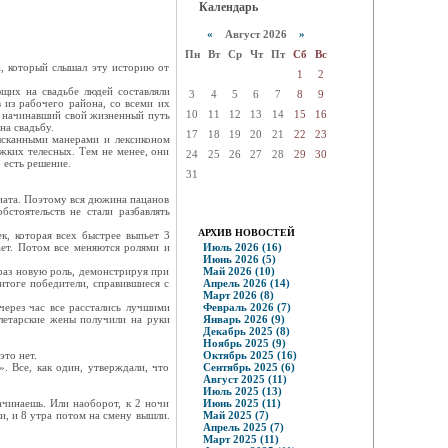
Календарь
«
Август 2026
»
Пн
Вт
Ср
Чт
Пт
Сб
Вс
а, который слышал эту историю от
1
2
щих на свадьбе людей составляли
3
4
5
6
7
8
9
 из рабочего района, со всеми их
10
11
12
13
14
15
16
, начинавший свой жизненный путь
на свадьбу.
17
18
19
20
21
22
23
ысканными манерами и лексиконом
жких телесных. Тем не менее, они
24
25
26
27
28
29
30
 есть решение.
31
иата. Поэтому вся дюжина пацанов
стоятельств не стали разбавлять
АРХИВ НОВОСТЕЙ
к, которая всех быстрее выпьет 3
вает. Потом все меняются ролями и
Июль 2026 (16)
Июнь 2026 (5)
раз новую роль, демонстрируя при
Май 2026 (10)
итоге победители, справившиеся с
Апрель 2026 (14)
Март 2026 (8)
через час все расстались лучшими
Февраль 2026 (7)
олетарские жены получили на руки
Январь 2026 (9)
Декабрь 2025 (8)
Ноябрь 2025 (9)
это нет.
Октябрь 2025 (16)
. Все, как один, утверждали, что
Сентябрь 2025 (6)
Август 2025 (11)
Июль 2025 (13)
начинаешь. Или наоборот, к 2 ночи
Июнь 2025 (11)
ли, и 8 утра потом на смену вышли.
Май 2025 (7)
Апрель 2025 (7)
Март 2025 (11)