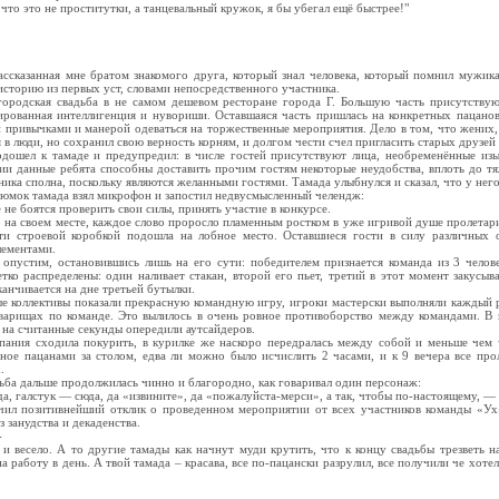
, что это не проститутки, а танцевальный кружок, я бы убегал ещё быстрее!"
ассказанная мне братом знакомого друга, который знал человека, который помнил мужик
историю из первых уст, словами непосредственного участника.
городская свадьба в не самом дешевом ресторане города Г. Большую часть присутствую
рованная интеллигенция и нувориши. Оставшаяся часть пришлась на конкретных пацанов
привычками и манерой одеваться на торжественные мероприятия. Дело в том, что жених
я в люди, но сохранил свою верность корням, и долгом чести счел пригласить старых друзей 
одошел к тамаде и предупредил: в числе гостей присутствуют лица, необременённые из
ии данные ребята способны доставить прочим гостям некоторые неудобства, вплоть до тя
ка сполна, поскольку являются желанными гостями. Тамада улыбнулся и сказал, что у него
юмок тамада взял микрофон и запостил недвусмысленный челендж:
не боятся проверить свои силы, принять участие в конкурсе.
о на своем месте, каждое слово проросло пламенным ростком в уже игривой душе пролетар
ти строевой коробкой подошла на лобное место. Оставшиеся гости в силу различных об
лементами.
 опустим, остановившись лишь на его сути: победителем признается команда из 3 челове
тко распределены: один наливает стакан, второй его пьет, третий в этот момент закусы
анчивается на дне третьей бутылки.
ые коллективы показали прекрасную командную игру, игроки мастерски выполняли каждый 
оварищах по команде. Это вылилось в очень ровное противоборство между командами. В 
 на считанные секунды опередили аутсайдеров.
мпания сходила покурить, в курилке же наскоро передралась между собой и меньше чем 
ное пацанами за столом, едва ли можно было исчислить 2 часами, и к 9 вечера все пр
.
ьба дальше продолжилась чинно и благородно, как говаривал один персонаж:
уда, галстук — сюда, да «извините», да «пожалуйста-мерси», а так, чтобы по-настоящему, — 
чил позитивнейший отклик о проведенном мероприятии от всех участников команды «Ух»
 занудства и декаденства.
-
о и весело. А то другие тамады как начнут муди крутить, что к концу свадьбы трезветь 
на работу в день. А твой тамада – красава, все по-пацански разрулил, все получили че хоте