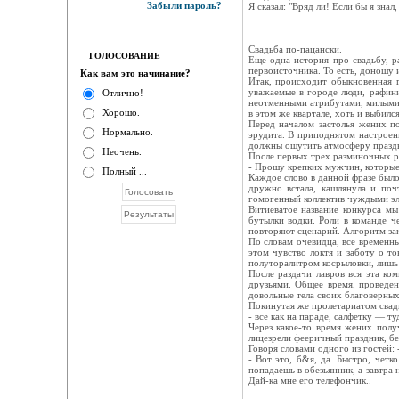
Забыли пароль?
Я сказал: "Вряд ли! Если бы я знал
Свадьба по-пацански.
ГОЛОСОВАНИЕ
Еще одна история про свадьбу, р
первоисточника. То есть, доношу 
Как вам это начинание?
Итак, происходит обыкновенная 
уважаемые в городе люди, рафини
Отлично!
неотменными атрибутами, милыми 
Хорошо.
в этом же квартале, хоть и выбилс
Перед началом застолья жених п
Нормально.
эрудита. В приподнятом настроен
должны ощутить атмосферу праздни
Неочень.
После первых трех разминочных р
- Прошу крепких мужчин, которые 
Полный ...
Каждое слово в данной фразе был
дружно встала, кашлянула и поч
гомогенный коллектив чуждыми э
Витиеватое название конкурса мы
бутылки водки. Роли в команде че
повторяют сценарий. Алгоритм зак
По словам очевидца, все временн
этом чувство локтя и заботу о т
полуторалитром косрыловки, лишь
После раздачи лавров вся эта ко
друзьями. Общее время, проведен
довольные тела своих благоверных
Покинутая же пролетариатом свад
- всё как на параде, салфетку — т
Через какое-то время жених полу
лицезрели фееричный праздник, без
Говоря словами одного из гостей: 
- Вот это, б&я, да. Быстро, четк
попадаешь в обезьянник, а завтра 
Дай-ка мне его телефончик..