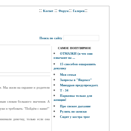
::
::
::
::
Kornet
Форум
Галерея
Поиск по сайту
САМОЕ ПОПУЛЯРНОЕ
ОТМАЗКИ (и что они
означают на ...
15 способов ошарашить
девушку
Моя семья
Запросы в "Яндексе"
Минздрав предупреждает.
те. Мы жили на окраине и родители
Т - 34
Парковка только для
женщин!
иным словам большого значения. А
Про свежее дыхание
уки и требовать: "Пойдём с нами!"
Рулить по-женски
Сидят у костра трое
инимали девочку, только если она