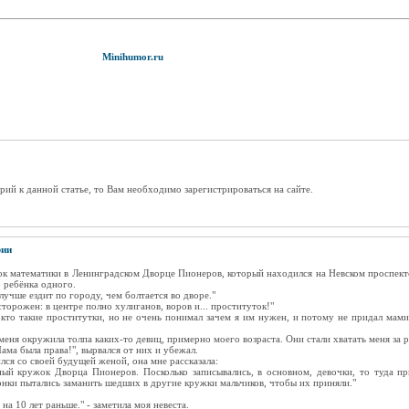
Minihumor.ru
рий к данной статье, то Вам необходимо зарегистрироваться на сайте.
рии
жок математики в Ленинградском Дворце Пионеров, который находился на Невском проспек
о ребёнка одного.
лучше ездит по городу, чем болтается во дворе."
торожен: в центре полно хулиганов, воров и... проституток!"
 кто такие проститутки, но не очень понимал зачем я им нужен, и потому не придал мам
еня окружила толпа каких-то девиц, примерно моего возраста. Они стали хватать меня за р
ама была права!", вырвался от них и убежал.
ился со своей будущей женой, она мне рассказала:
ьный кружок Дворца Пионеров. Посколько записывались, в основном, девочки, то туда пр
нки пытались заманить шедших в другие кружки мальчиков, чтобы их приняли."
на 10 лет раньше." - заметила моя невеста.