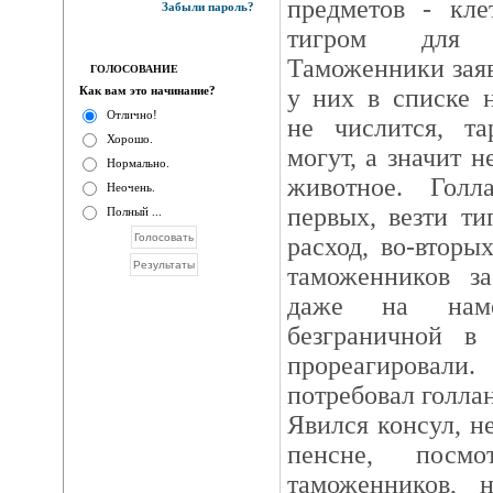
предметов - кл
Забыли пароль?
тигром для к
Таможенники заяв
ГОЛОСОВАНИЕ
Как вам это начинание?
у них в списке 
Отлично!
не числится, т
Хорошо.
могут, а значит 
Нормально.
животное. Голл
Неочень.
первых, везти ти
Полный ...
расход, во-вторых
таможенников за
даже на наме
безграничной в
прореагировал
потребовал голлан
Явился консул, 
пенсне, посм
таможенников, 