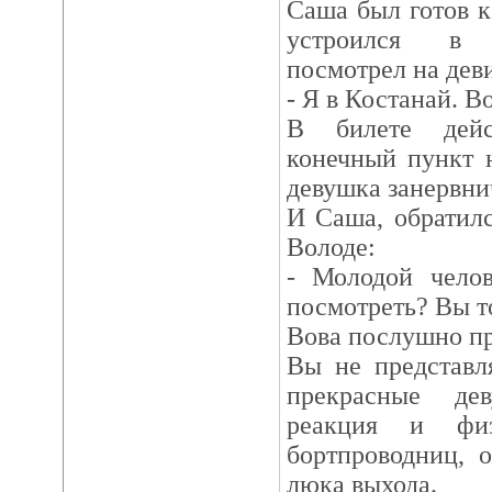
Саша был готов к
устроился в 
посмотрел на дев
- Я в Костанай. В
В билете дейс
конечный пункт н
девушка занервни
И Саша, обратил
Володе:
- Молодой чело
посмотреть? Вы т
Вова послушно пр
Вы не представл
прекрасные де
реакция и физ
бортпроводниц, 
люка выхода.