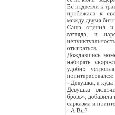
Её подвезли к тра
пробежала к сво
между двумя бизн
Саша оценил и 
взгляда, и нар
непунктуально
отыграться.
Дождавшись моме
набирать скорос
удобно устроил
поинтересовался:
- Девушка, а куда
Девушка включ
бровь», добавила 
сарказма и поинте
- А Вы?