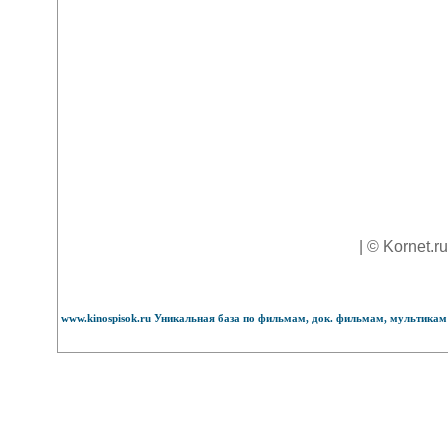
| © Kornet.r
www.kinospisok.ru Уникальная база по фильмам, док. фильмам, мультикам 