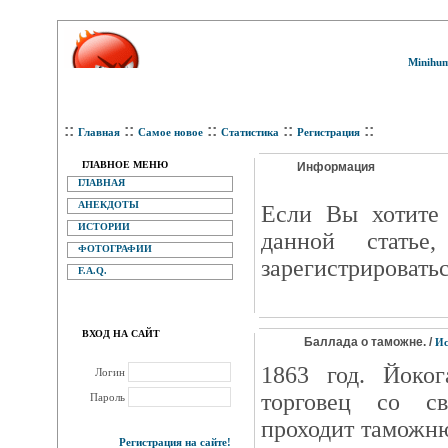
Minihum
::
::
::
::
::
Главная
Самое новое
Статистика
Регистрация
ГЛАВНОЕ МЕНЮ
Информация
ГЛАВНАЯ
АНЕКДОТЫ
Eсли Вы хотите 
ИСТОРИИ
данной статье
ФОТОГРАФИИ
зарегистрироватьс
F.A.Q.
ВХОД НА САЙТ
Баллада о таможне. /
Ис
1863 год. Йоког
Логин
торговец со св
Пароль
проходит таможн
Регистрация на сайте!