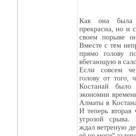
Как она была 
прекрасна, но и 
своем порыве он
Вместе с тем неп
прямо голову по
вбегающую в сало
Если совсем че
голову от того, 
Костанай было
экономии времени
Алматы в Костана
И теперь вторая
угрозой срыва.
ждал ветреную дев
её не моги" задер