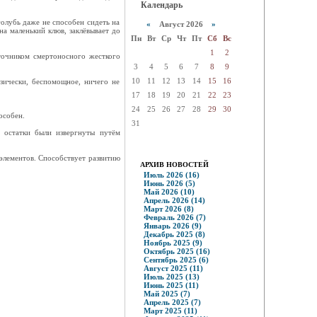
Календарь
голубь даже не способен сидеть на
«
Август 2026
»
на маленький клюв, заклёвывает до
Пн
Вт
Ср
Чт
Пт
Сб
Вс
1
2
сточником смертоносного жесткого
3
4
5
6
7
8
9
10
11
12
13
14
15
16
зически, беспомощное, ничего не
17
18
19
20
21
22
23
24
25
26
27
28
29
30
особен.
31
 остатки были извергнуты путём
 элементов. Способствует развитию
АРХИВ НОВОСТЕЙ
Июль 2026 (16)
Июнь 2026 (5)
Май 2026 (10)
Апрель 2026 (14)
Март 2026 (8)
Февраль 2026 (7)
Январь 2026 (9)
Декабрь 2025 (8)
Ноябрь 2025 (9)
Октябрь 2025 (16)
Сентябрь 2025 (6)
Август 2025 (11)
Июль 2025 (13)
Июнь 2025 (11)
Май 2025 (7)
Апрель 2025 (7)
Март 2025 (11)