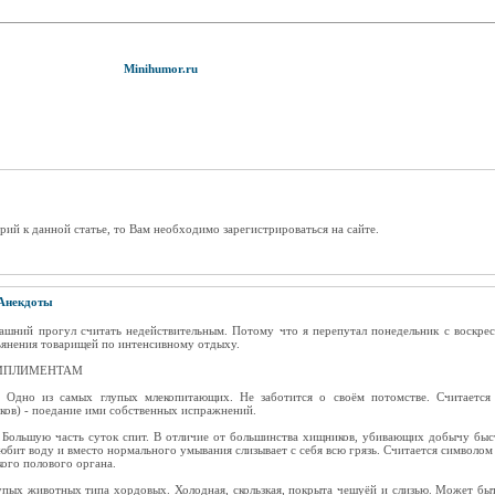
Minihumor.ru
рий к данной статье, то Вам необходимо зарегистрироваться на сайте.
Анекдоты
шний прогул считать недействительным. Потому что я перепутал понедельник с воскре
ьянения товарищей по интенсивному отдыху.
ОМПЛИМЕНТАМ
. Одно из самых глупых млекопитающих. Не заботится о своём потомстве. Считается 
иков) - поедание ими собственных испражнений.
 Большую часть суток спит. В отличие от большинства хищников, убивающих добычу бы
любит воду и вместо нормального умывания слизывает с себя всю грязь. Считается символом
ого полового органа.
пых животных типа хордовых. Холодная, скользкая, покрыта чешуёй и слизью. Может быт