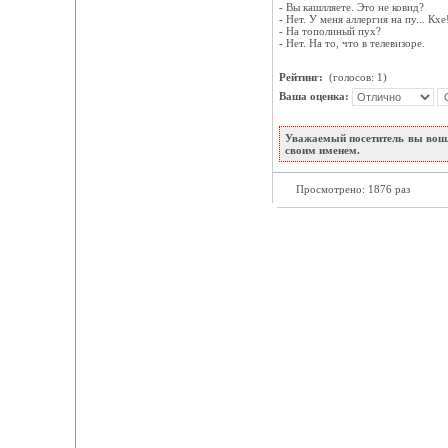
- Вы кашлляете. Это не ковид?
- Нет. У меня аллергия на пу... Кхе
- На тополиный пух?
- Нет. На то, что в телевизоре.
Рейтинг:
(голосов: 1)
Ваша оценка:
Уважаемый посетитель вы вошл
своим именем.
Просмотрено: 1876 раз