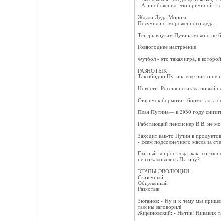
- А он объяснил, что причиной это
Ждали Деда Мороза.
Получили отмороженного деда.
Теперь внукам Путина можно не бе
Говногоднее настроение.
Футбол - это такая игра, в которо
РАЗНОТЫК
Так обидно Путина ещё никто не н
Новости: Россия показала новый п
Старичок бормотал, бормотал, а ф
План Путина— к 2030 году снизить
Работающий пенсионер В.В. не мож
Заходит как-то Путин в продуктов
- Всем подсолнечного масла за сче
Главный вопрос года: как, соглас
не пожаловались Путину?
ЭТАПЫ ЭВОЛЮЦИИ:
Сказочный
Обнулённый
Разнотык
Зюганов: - Ну и к чему мы пришли
талоны заговорил!
Жириновский: - Нытик! Никаких та