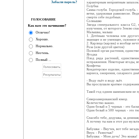
Забыли пароль?
характерным неприятным запахом
Голубка
Самка голубя. Городской голубь -
ветке, удерживая равновесие. Вед
смерти себе подобных.
ГОЛОСОВАНИЕ
Солнышко
Звезда спектрального класса G2,
Как вам это начинание?
излучения, от которого Землю спа
Малышка, малыш
Отлично!
1. Детёныш человека или другог
Хорошо.
знающее и не умеющее, склонное п
2. Карлица (карлик) и вообще неч
Нормально.
Роза (или другой цветок)
Половой орган растения, единстве
Неочень.
Ягодка
Плод ряда растений, единствен
Полный ...
испражнения. Некоторые ягоды, в
Конфетка
Кондитерское изделие, единственн
кариеса, ожирения, сахарного диа
- Воду пьёт и воду льёт.
Вы прослушали краткое содержани
Такой год одним шампанским не п
Североамериканский юмор.
Количество важно.
Один белый и 5 черных - это баск
Один белый и 500 черных - это тю
Спасибо тебе, дедушка, за денюшк
А почему ты нам в этот раз мульти
Бабушка: - Внучек, вот тебе загад
Внук: - Разнотык?
Бабушка: - Мою дочь! Это кошка!