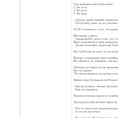
Три принципа взрослой жизни:
1, Не хочу
2. Не могу
3. Не буду
- Доктор, какой главный симптом 
- Отсутствие денег на его лечение.
CCCP-2 начнется с того, что валют
Вассерман у врача.
- Здравствуйте, дело в том, что у м
Врач пододвигая к нему клавиатур
- Лучше печатайте, Анатолий Але
Кто за Россию не пьёт, тот не путр
Краткое содержание пресс-конфер
Всё з&ебись, не понимаю, чем вы
Обожаю доставать дочку высказыван
Вот последнее:
"Я в твоем возрасте на уроках в по
Байден поручил выдать на Рождест
- Как вы думаете, сколько продли
- Еще лет двадцать.
Пытаться изгнать воров из политик
Доходы россиян реально выросли.
- Что-то перестали предупреждать,
- А он уже наступил.
- Вы слышали: Медведев сказал, ч