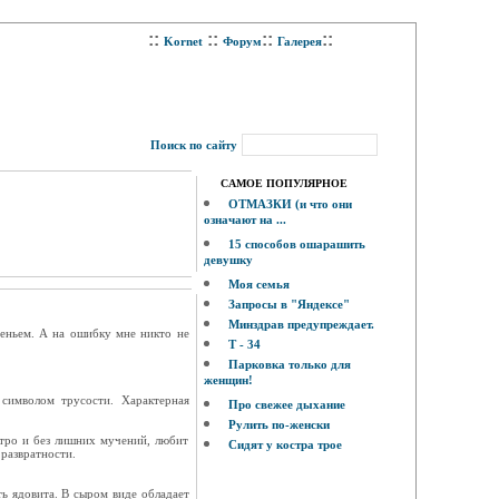
::
::
::
::
Kornet
Форум
Галерея
Поиск по сайту
САМОЕ ПОПУЛЯРНОЕ
ОТМАЗКИ (и что они
означают на ...
15 способов ошарашить
девушку
Моя семья
Запросы в "Яндексе"
Минздрав предупреждает.
сеньем. А на ошибку мне никто не
Т - 34
Парковка только для
женщин!
символом трусости. Характерная
Про свежее дыхание
Рулить по-женски
стро и без лишних мучений, любит
Сидят у костра трое
 развратности.
ь ядовита. В сыром виде обладает