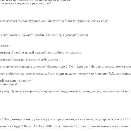
го является недотык в руководстве?
спокоиться за своё будущее, они получат по 5 тысяч рублей к новому году.
й бьют головой, думают ногами, а после игры разводят руками.
азывал.
лавающий танк. А новый ездящий автомобиль не показала.
амилию Навального так и не выбормотал...
 количество живущих за чертой бедности до 6,5%. - Здорово! Но очень жестко, может луч
ет добраться до своего места работ и сидит на даче, потому что чиновник С.С. ему социа
ый магазин и говорит:
т заведения!
но указу Путина, главврачам распределить сотрудникам больниц деньги, выделенные на бо
?! Нас, коммунистов, ругали и ругать продолжают, а сами цены регулировать, как в ССС
лонов не будет! Ваши ГОСТы с 2000 года отменили! Столько говна налепим - всем хватит!