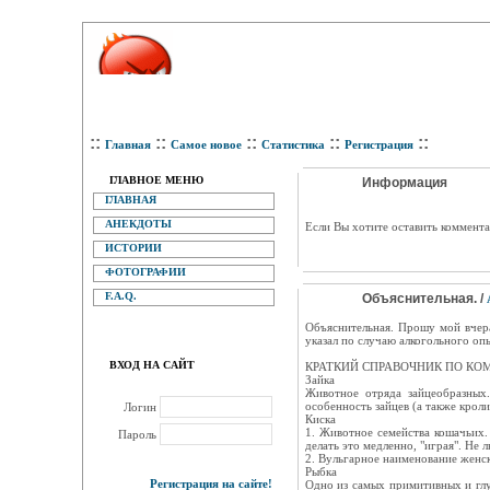
::
::
::
::
::
Главная
Самое новое
Статистика
Регистрация
ГЛАВНОЕ МЕНЮ
Информация
ГЛАВНАЯ
АНЕКДОТЫ
Eсли Вы хотите оставить коммента
ИСТОРИИ
ФОТОГРАФИИ
F.A.Q.
Объяснительная. /
Объяснительная. Прошу мой вчера
указал по случаю алкогольного оп
ВХОД НА САЙТ
КРАТКИЙ СПРАВОЧНИК ПО К
Зайка
Животное отряда зайцеобразных
особенность зайцев (а также крол
Логин
Киска
1. Животное семейства кошачьих.
Пароль
делать это медленно, "играя". Не 
2. Вульгарное наименование женск
Рыбка
Регистрация на сайте!
Одно из самых примитивных и глу