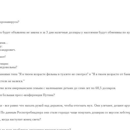
коронавируса?
а будет объявлена не закона и за 3 дня наличные доллары у населения будут обменяны по ку
еня...
у:
ксандрович.
иот!
енции:
 недовольны?
иями типа "Я в твоем возрасте фильмы в туалете не смотрел" и "Я в твоем возрасте от бана
стели не валялся."
во всем американским семьям с маленькими детьми до семи лет по 68,5 долларов.
тся большая пресс-конференция Путина?
и - все равно что махать рукой над дерьмом, чтобы отогнать мух. Они улетают, делают круг
 По данным Роспотребнадзора они стали гораздо чаще покупать доширак со вкусом лобстер
 когда наступит конец света?
то во всех проблемах экономики виноват разнотык?