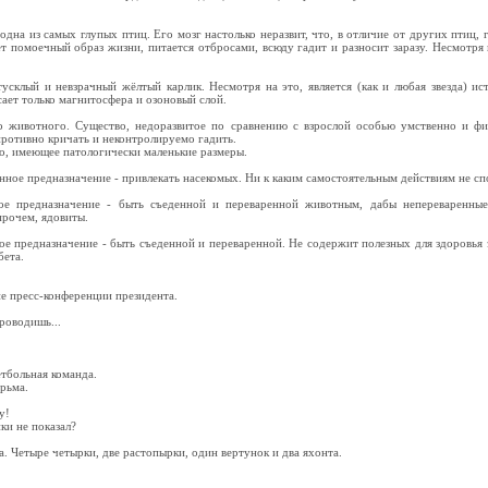
.
 одна из самых глупых птиц. Его мозг настолько неразвит, что, в отличие от других птиц, 
ет помоечный образ жизни, питается отбросами, всюду гадит и разносит заразу. Несмотря 
 тусклый и невзрачный жёлтый карлик. Несмотря на это, является (как и любая звезда) и
сает только магнитосфера и озоновый слой.
о животного. Существо, недоразвитое по сравнению с взрослой особью умственно и фи
ротивно кричать и неконтролируемо гадить.
то, имеющее патологически маленькие размеры.
нное предназначение - привлекать насекомых. Ни к каким самостоятельным действиям не сп
ное предназначение - быть съеденной и переваренной животным, дабы непереваренные
прочем, ядовиты.
ое предназначение - быть съеденной и переваренной. Не содержит полезных для здоровья
бета.
е пресс-конференции президента.
роводишь...
етбольная команда.
рьма.
у!
ки не показал?
ка. Четыре четырки, две растопырки, один вертунок и два яхонта.