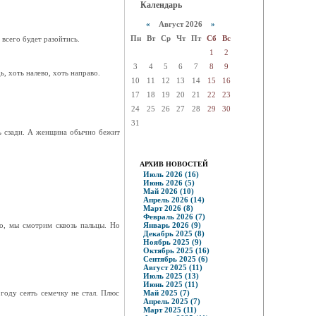
Календарь
«
Август 2026
»
Пн
Вт
Ср
Чт
Пт
Сб
Вс
 всего будет разойтись.
1
2
3
4
5
6
7
8
9
, хоть налево, хоть направо.
10
11
12
13
14
15
16
17
18
19
20
21
22
23
24
25
26
27
28
29
30
31
ть сзади. А женщина обычно бежит
АРХИВ НОВОСТЕЙ
Июль 2026 (16)
Июнь 2026 (5)
Май 2026 (10)
Апрель 2026 (14)
Март 2026 (8)
Февраль 2026 (7)
ло, мы смотрим сквозь пальцы. Но
Январь 2026 (9)
Декабрь 2025 (8)
Ноябрь 2025 (9)
Октябрь 2025 (16)
Сентябрь 2025 (6)
Август 2025 (11)
Июль 2025 (13)
Июнь 2025 (11)
 году сеять семечку не стал. Плюс
Май 2025 (7)
Апрель 2025 (7)
Март 2025 (11)