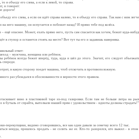
то я объеду его слева, а если к левой, то справа.
т, и говорит:
не дороги!
 объеду его слева, а если он идёт справа налево, то я объеду его справа. Так нам с ним легче
ю на него машину, он испугается и побежит назад? И прямо тебе под колёса.
 – ещё опаснее. Может, ехать прямо него, пусть сам спасается как хочем, бежит куда-нибудь
ёт в ступор и останется стоять на месте? Вот тут ты его и задавишь наверняка.
равильный ответ:
пешеход – мужчина, женщина или ребёнок.
ребёнок всегда бежит вперёд, туда, куда и шёл до этого. Значит, его следует объезжа
ь спереди.
отрит, в какую сторону поедет машина, чтоб отскочить в противоположную.
ного раз убеждался в обоснованности и верности этого правила.
таскивает вино в пластиковой таре из-под газировки. Если там не больше литра на ры
о в бутыль от спрайта, вытолкали взашей прям с удовольствием - идиоты должны страдать!"
и-перекупщики, видимо сговорившись, все как один давали за семечку всего 12 тыс.
ться некуда, пришлось продать - не солить же ее. Кто-то разорился, кто выжил - в этом
.