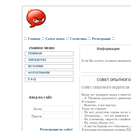
::
::
::
::
::
Главная
Самое новое
Статистика
Регистрация
ГЛАВНОЕ МЕНЮ
Информация
ГЛАВНАЯ
АНЕКДОТЫ
Eсли Вы хотите оставить коммента
ИСТОРИИ
ФОТОГРАФИИ
F.A.Q.
СОВЕТ ОПЫТНОГО 
СОВЕТ ОПЫТНОГО ВОДИТЕЛЯ
Когда лет тридцать назад я окончи
ВХОД НА САЙТ
– А "Правила дорожного движения
Я говорю:
– Конечно, я всё выучил.
Тогда он говорит:
Логин
– Ну вот, допустим, едешь ты по 
– Заторможу, – тут же нашёлся я.
Пароль
– Не успеваешь, скорость слишком
– Ну, тогда объеду его.
– А как ты будешь его объезжать, 
Регистрация на сайте!
Я начинаю вспоминать пункты ПДД,