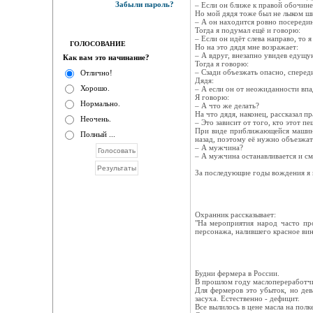
Забыли пароль?
– Если он ближе к правой обочине, 
Но мой дядя тоже был не лыком ши
– А он находится ровно посереди
Тогда я подумал ещё и говорю:
– Если он идёт слева направо, то я
ГОЛОСОВАНИЕ
Но на это дядя мне возражает:
– А вдруг, внезапно увидев едущу
Как вам это начинание?
Тогда я говорю:
– Сзади объезжать опасно, спереди
Отлично!
Дядя:
Хорошо.
– А если он от неожиданности впад
Я говорю:
Нормально.
– А что же делать?
На что дядя, наконец, рассказал п
Неочень.
– Это зависит от того, кто этот 
При виде приближающейся машины 
Полный ...
назад, поэтому её нужно объезжат
– А мужчина?
– А мужчина останавливается и см
За последующие годы вождения я м
Охранник рассказывает:
"На мероприятия народ часто про
персонажа, налившего красное вин
Будни фермера в России.
В прошлом году маслопереработчик
Для фермеров это убыток, но дева
засуха. Естественно - дефицит.
Все вылилось в цене масла на полке