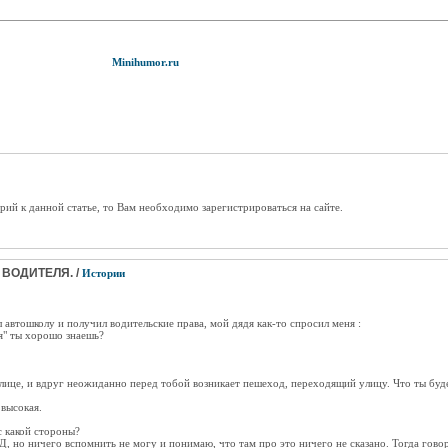
Minihumor.ru
рий к данной статье, то Вам необходимо зарегистрироваться на сайте.
ВОДИТЕЛЯ. /
Истории
л автошколу и получил водительские права, мой дядя как-то спросил меня :
" ты хорошо знаешь?
улице, и вдруг неожиданно перед тобой возникает пешеход, переходящий улицу. Что ты буд
 высокая.
с какой стороны?
 но ничего вспомнить не могу и понимаю, что там про это ничего не сказано. Тогда гово