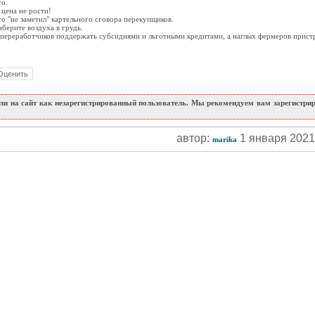
го.
цена не рости!
о "не заметил" картельного сговора перекупщиков.
аберите воздуха в грудь.
переработчиков поддержать субсидиями и льготными кредитами, а наглых фермеров прист
и на сайт как незарегистрированный пользователь. Мы рекомендуем вам зарегистриро
автор:
1 января 202
marika