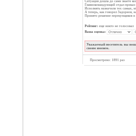
Ситуация дошла до сами знаете ко
Главнокомандующий отдал приказ: 
Исполнять назначили тех самых, кт
А теперь, как говорил Задорнов, н
Принято решение перекупщиков и 
Рейтинг:
еще никто не голосовал
Ваша оценка:
Уважаемый посетитель вы вошл
своим именем.
Просмотрено: 1891 раз