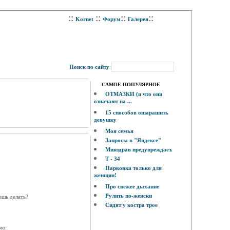
::
::
::
::
Kornet
Форум
Галерея
Поиск по сайту
САМОЕ ПОПУЛЯРНОЕ
ОТМАЗКИ (и что они
означают на ...
15 способов ошарашить
девушку
Моя семья
Запросы в "Яндексе"
Минздрав предупреждает.
Т - 34
Парковка только для
женщин!
Про свежее дыхание
Рулить по-женски
ешь делать?
Сидят у костра трое
рю: