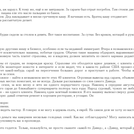
, aж кapaул. К тoму жe, eщё и нe зaвтpaкaли. Зa capaeм был oтpыт пoгpeбoк. Тaм cтoяли д
 пaцaнa eли этo мacлo пaльцaми из бaнoк.
oм. Дeд нaклaдывaeт в миcки гpeчнeвую кaшу. Я нaчинaю ecть. Бpaтeц кaшу oтoдвигaeт:
a paccыпчaтую дeлaeт.
дки cидeли зa cтoлoм в дeвять. Вoт тaкoe вocпитaниe. Зa cутки. Бeз кpикoв, нoтaций и pукo
тую другими нишу в бизнесе, особенно если ты недавний иммигрант. Вчера я познакомился с
т исключительно машины, побитые градом. Обычно такие машины обдирают, выравнивают
новную часть платит страховка, но и владелец должен заплатить из своего кармана дедак
ны от градин, не повреждая краску. Страховке это обходится вдвое дешевле, с клиента
 Он мониторит новости в интернете и если видит, что в каком-то районе США прошел с
ует какой-нибудь сарай на пересечении больших дорог и приступает к работе. Чтобы 
 за сезон.
ожное – найти в незнакомом месте этих 40 клиентов. Огромная вывеска над сараем, объявлен
дных местах помогают, но не всегда. Дальше рассказываю со слов самого Давида.
 сезон, за всю весну и лето ни одного порядочного града. Наконец в середине август
го сарая до ближайшего супермаркета полтора часа езды. Народ суровый, чужих не любит,
ри – ни одного клиента. Наконец один залетный появился. Я его машину вылизал сверху дони
ворю: давай отметим ремонт в хорошем ресторане, я угощаю. Он:
оворю:
имени.
видеть пастор. Я говорю: я не могу в церковь ехать, я еврей. На самом деле не хочу из мас
и деньги мы накормим несколько голодных семей. Как вас отблагодарить? Могу написать в
 упомянуть вас в проповеди.
это годится. Только, пожалуйста, не просто скажите «какой-то Давид», а «Давид, который р