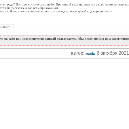
ле града? Вас нам послало само небо. Проклятый град прошел как раз во время воскресн
зательно расскажу о вас всем прихожанам.
иентов. Я делал их машины еще полтора месяца и потом целый год горя не знал.»
и на сайт как незарегистрированный пользователь. Мы рекомендуем вам зарегистриро
автор:
6 октября 202
marika