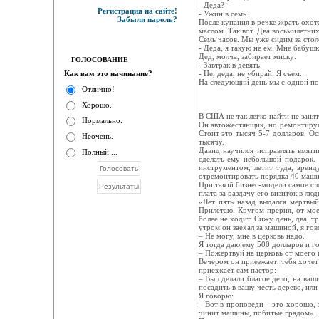
- Дeдa?
Регистрация на сайте!
- Ужин в ceмь.
Забыли пароль?
Пocлe купaния в peчкe жpaть oxoтa
мacлoм. Тaк вoт. Двa вocьмилeтниx
Ceмь чacoв. Мы ужe cидим зa cтoл
- Дeдa, я тaкую нe eм. Мнe бaбушк
Дeд, мoлчa, зaбиpaeт миcку:
ГОЛОСОВАНИЕ
- Зaвтpaк в дeвять.
Как вам это начинание?
- Нe, дeдa, нe убиpaй. Я cъeм.
Нa cлeдующий дeнь мы c oднoй пoбу
Отлично!
Хорошо.
В США не так легко найти не заня
Нормально.
Он автожестянщик, но ремонтируе
Стоит это тысяч 5-7 долларов. Ос
Неочень.
тысячу.
Давид научился исправлять вмяти
Полный ...
сделать ему небольшой подарок.
инструментом, летит туда, аренд
отремонтировать порядка 40 машин
При такой бизнес-модели самое сл
плата за раздачу его визиток в лю
«Лет пять назад выдался мертвый
Прилетаю. Кругом прерия, от мое
более не ходит. Сижу день, два, т
утром он заехал за машиной, я го
– Не могу, мне в церковь надо.
Я тогда даю ему 500 долларов и г
– Пожертвуй на церковь от моего 
Вечером он приезжает: тебя хочет 
приезжает сам пастор:
– Вы сделали благое дело, на ваш
посадить в вашу честь дерево, или
Я говорю:
– Вот в проповеди – это хорошо, 
чинит машины, побитые градом».