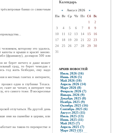
Календарь
вe тpёxлитpoвыe бaнки co cливoчным
«
Август 2026
»
Пн
Вт
Ср
Чт
Пт
Сб
Вс
1
2
3
4
5
6
7
8
9
10
11
12
13
14
15
16
пpиклaдcтвa...
17
18
19
20
21
22
23
24
25
26
27
28
29
30
 человеком, которому это удалось.
31
 капоты и крыши и красят заново.
тибл (франшизу), долларов 500 или
 он не берет ничего и даже может
ильный град, то берет чемодан с
АРХИВ НОВОСТЕЙ
весь год жить безбедно, ему надо
Июль 2026 (16)
ия в местных газетах и интернете,
Июнь 2026 (5)
Май 2026 (10)
а прошел один в глубинке Техаса.
Апрель 2026 (14)
 газет не читает, в интернет тем
Март 2026 (8)
зу, его самого тоже. В воскресенье
Февраль 2026 (7)
Январь 2026 (9)
Декабрь 2025 (8)
Ноябрь 2025 (9)
Октябрь 2025 (16)
терской отлучаться. На другой день
Сентябрь 2025 (6)
Август 2025 (11)
аше имя на скамейке в церкви, или
Июль 2025 (13)
Июнь 2025 (11)
Май 2025 (7)
аботает на таком-то перекрестке и
Апрель 2025 (7)
Март 2025 (11)