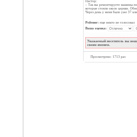
Пастор:
– Так вы ремонтируете машины пос
которые стояли около церкви. Обя
Через день у меня было уже 37 кл
Рейтинг:
еще никто не голосовал
Ваша оценка:
Уважаемый посетитель вы вошл
своим именем.
Просмотрено: 1713 раз