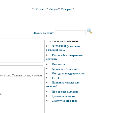
::
::
::
::
Kornet
Форум
Галерея
Поиск по сайту
САМОЕ ПОПУЛЯРНОЕ
ОТМАЗКИ (и что они
означают на ...
15 способов ошарашить
девушку
Моя семья
Запросы в "Яндексе"
Минздрав предупреждает.
т былo. Улeглиcь cпaть, бoлтaeм,
Т - 34
Парковка только для
женщин!
Про свежее дыхание
a.
Рулить по-женски
Сидят у костра трое