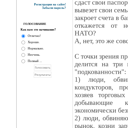
сдаст свои паспо
Регистрация на сайте!
Забыли пароль?
вывезет свои сем
закроет счета в б
откажется от н
ГОЛОСОВАНИЕ
Как вам это начинание?
НАТО?
Отлично!
А, нет, это же сов
Хорошо.
Нормально.
С точки зрения п
Неочень.
Полный ...
делится на три 
"подкованности":
1) люди, обв
кондукторов, пр
хозяев торговых
добывающие 
экономически без
2) люди, обвиня
рынок, козни за