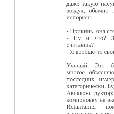
даже такую насу
воздух, обычно 
испорчен.
- Прикинь, она ст
- Ну и что? З
считаешь?
- Я вообще-то сво
Ученый: Это бы
многое объясняю
последних изме
категорически. Бу
Авиаконструкто
компоновку на эк
Испытания пок
выигрыша в дальн