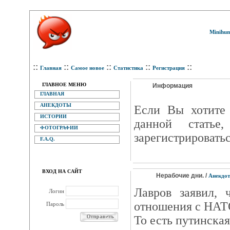
Minihum
::
::
::
::
::
Главная
Самое новое
Статистика
Регистрация
ГЛАВНОЕ МЕНЮ
Информация
ГЛАВНАЯ
АНЕКДОТЫ
Eсли Вы хотите 
ИСТОРИИ
данной статье
ФОТОГРАФИИ
зарегистрироватьс
F.A.Q.
ВХОД НА САЙТ
Нерабочие дни. /
Анекдо
Лавров заявил, 
Логин
отношения с НАТ
Пароль
То есть путинская