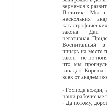
вернемся к разви
Политик: Мы с
нескольких ак
катастрофическ
закона. Даи о
негативная. Приде
Воспитанный в
шнырь на месте 
закон - не по пон
что мы прогнули
западло. Кореша 
всех от академик
- Господа вожди, 
наши рабочие мес
- Да потому, доро