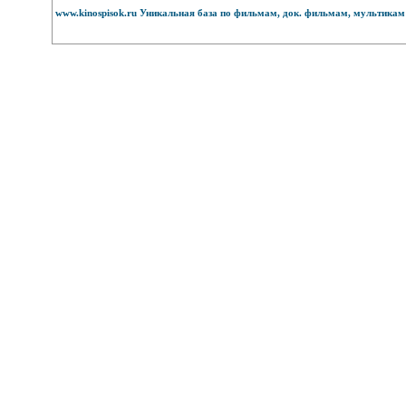
www.kinospisok.ru Уникальная база по фильмам, док. фильмам, мультикам 