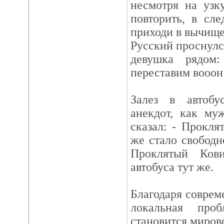
несмотря на узк
повторить, в сл
приходи в вычище
Русский проснулс
девушка рядом
переставим вооон 
Залез в автобу
анекдот, как му
сказал: - Прокля
же стало свободн
Проклятый Ков
автобуса тут же.
Благодаря совре
локальная про
становится мирово