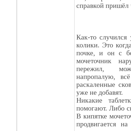
справкой пришёл 
Как-то случился
колики. Это когд
почке, и он с б
мочеточник нар
пережил, мо
напропалую, вс
раскаленные ско
уже не добавят.
Никакие таблет
помогают. Либо ск
В кипятке мочето
продвигается н