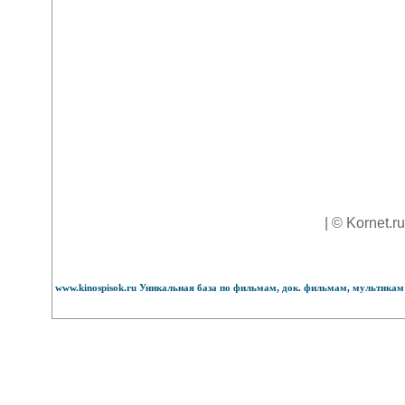
| © Kornet.r
www.kinospisok.ru Уникальная база по фильмам, док. фильмам, мультикам 