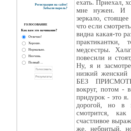
ехать. Приехал, х
Регистрация на сайте!
Забыли пароль?
мне нужен. И в
зеркало, стоящее
что если смотрет
ГОЛОСОВАНИЕ
Как вам это начинание?
видна какая-то ра
Отлично!
практикантки,
Хорошо.
медсестры. Хала
Нормально.
повесили и стоя
Неочень.
Полный ...
Ну, я и засмотр
низкий женский
БЕЗ ПРИСМОТР
вокруг, потом - 
придурок - это я
дорогой, но в 
смотрится, как
счастливое выра
же, небритый, н