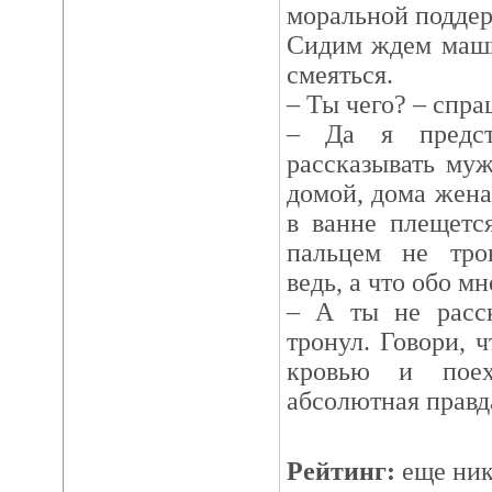
моральной подде
Сидим ждем маши
смеяться.
– Ты чего? – спр
– Да я предст
рассказывать му
домой, дома жена
в ванне плещетс
пальцем не тро
ведь, а что обо м
– А ты не расск
тронул. Говори, ч
кровью и поех
абсолютная правд
Рейтинг:
еще ник