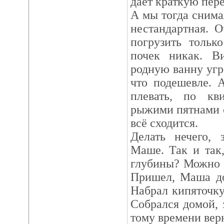
дает краткую пер
А мы тогда снима
нестандартная. 
погрузить тольк
почек никак. В
родную ванну угр
что подешевле. 
плевать, по кв
рыжими пятнами о
всё сходится.
Делать нечего,
Маше. Так и так
глубины? Можно 
Пришел, Маша до
Набрал кипяточку,
Собрался домой, 
тому времени вер