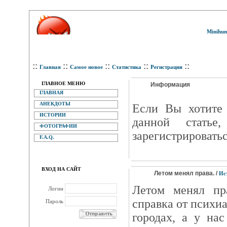
Minihum
::
::
::
::
::
Главная
Самое новое
Статистика
Регистрация
ГЛАВНОЕ МЕНЮ
Информация
ГЛАВНАЯ
АНЕКДОТЫ
Eсли Вы хотите 
ИСТОРИИ
данной статье
ФОТОГРАФИИ
зарегистрироватьс
F.A.Q.
ВХОД НА САЙТ
Летом менял права. /
Ис
Летом менял пра
Логин
справка от психиа
Пароль
городах, а у на