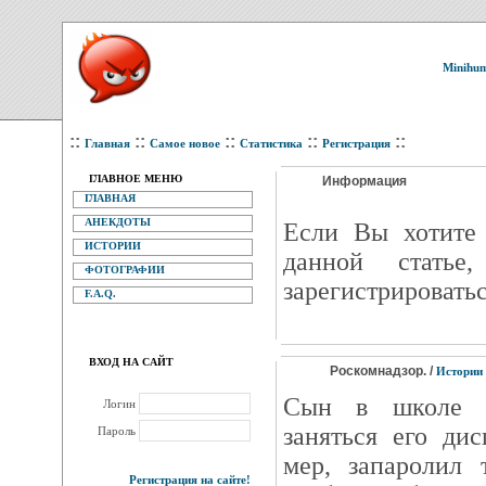
Minihum
::
::
::
::
::
Главная
Самое новое
Статистика
Регистрация
ГЛАВНОЕ МЕНЮ
Информация
ГЛАВНАЯ
АНЕКДОТЫ
Eсли Вы хотите 
ИСТОРИИ
данной статье
ФОТОГРАФИИ
зарегистрироватьс
F.A.Q.
ВХОД НА САЙТ
Роскомнадзор. /
Истории
Сын в школе н
Логин
заняться его ди
Пароль
мер, запаролил 
Регистрация на сайте!