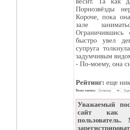
весит. Та как д
Порнозвёзды не
Короче, пока он
зале занима
Ограничившись 
быстро увел де
супруга толкнул
задумчивым видом
- По-моему, она с
Рейтинг:
еще ник
Ваша оценка:
Уважаемый по
сайт как не
пользователь
зарегистрироват