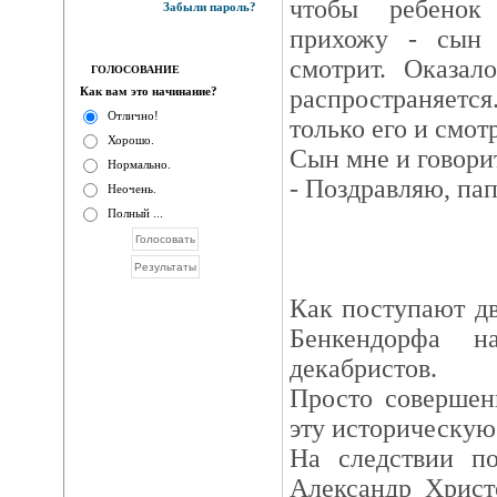
чтобы ребенок
Забыли пароль?
прихожу - сын 
смотрит. Оказал
ГОЛОСОВАНИЕ
Как вам это начинание?
распространяетс
Отлично!
только его и смотр
Хорошо.
Сын мне и говори
Нормально.
- Поздравляю, пап
Неочень.
Полный ...
Как поступают дв
Бенкендорфа н
декабристов.
Просто совершен
эту историческую
На следствии п
Александр Христ