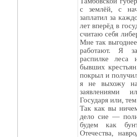
Тамбовской губе
с землёй, с на
заплатил за каждо
лет вперёд в госу
считаю себя либе
Мне так выгоднее
работают. Я з
распилке леса
бывших крестьян
покрыл и получил
я не выхожу н
заявлениями и
Государя или, тем
Так как вы ничем
дело сие — поли
будем как бун
Отечества, навр