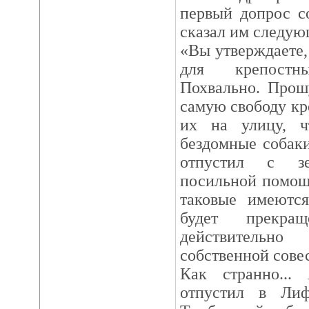
первый допрос с
сказал им следую
«Вы утверждаете,
для крепост
Похвально. Прошу
самую свободу к
их на улицу, ч
бездомные собаки
отпустил с з
посильной помощ
таковые имеютс
будет прекр
действительно
собственной совес
Как странно...
отпустил в Ли