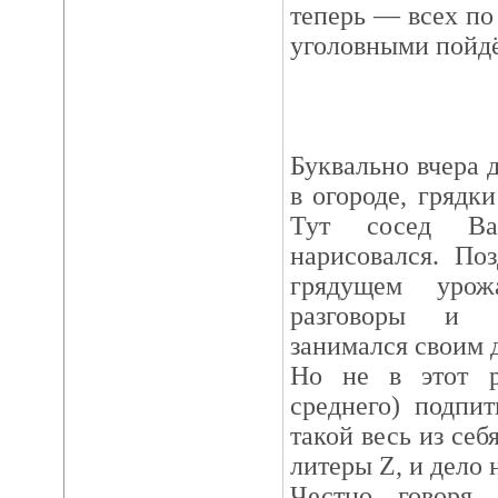
теперь — всех по
уголовными пойдё
Буквально вчера 
в огороде, грядк
Тут сосед Ва
нарисовался. По
грядущем уро
разговоры и з
занимался своим 
Но не в этот р
среднего) подпи
такой весь из себ
литеры Z, и дело н
Честно говоря,