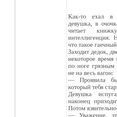
Как-то ехал в 
девушка, в очочк
читает книж
интеллигенция. Н
что такое гаечный
Заходит дедок, дв
некоторое время 
по ноге грязным 
не на весь вагон:
— Проявила бы
который тебя стар
Девушка испуг
наконец приходи
Потом язвительно
— Уважение, эт